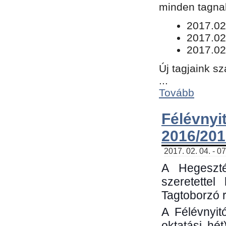
minden tagnak
​2017.02
2017.02
2017.02
Új tagjaink s
...
Tovább
Félévn
2016/201
2017. 02. 04. - 0
A Hegeszté
szeretette
Tagtoborzó 
A Félévnyit
oktatási hé