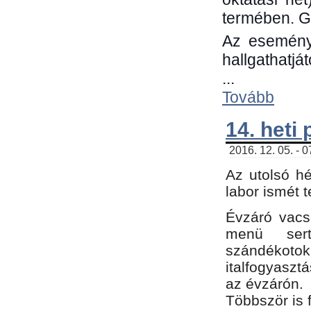
termében. G
Az eseménye
hallgathatjá
...
Tovább
14. heti
2016. 12. 05. - 
Az utolsó h
labor ismét 
Évzáró vacs
menü sert
szándékoto
italfogyaszt
az évzárón.
Többször is 