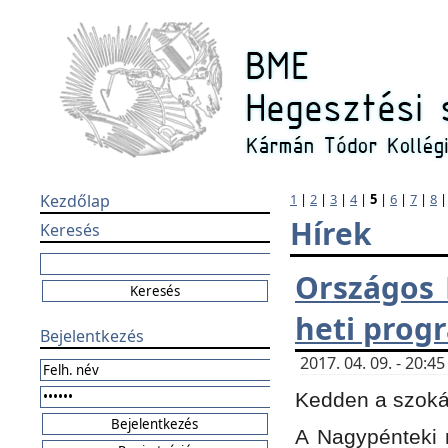
Kezdőlap
1
|
2
|
3
|
4
|
5
|
6
|
7
|
8
Hírek
Keresés
Országos 
heti prog
Bejelentkezés
2017. 04. 09. - 20:
Kedden a szokás
A Nagypénteki m