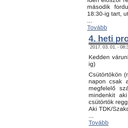
második fordu
18:30-ig tart,
...
Tovább
4. heti p
2017. 03. 01. - 08
Kedden várunk
ig)
Csütörtökön (
napon csak a
megfelelő sz
mindenkit ak
csütörtök regg
Aki TDK/Szak
...
Tovább