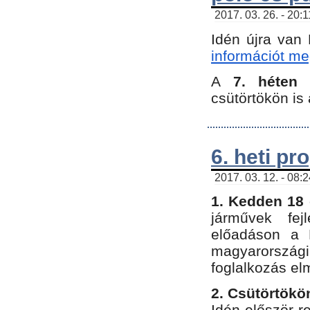
2017. 03. 26. - 20:
Idén újra van
információt meg
A
7. héten
csütörtökön is 
6. heti p
2017. 03. 12. - 08:
1. Kedden 18 
járművek fe
előadáson a 
magyarország
foglalkozás el
2. Csütörtökö
Idén először 