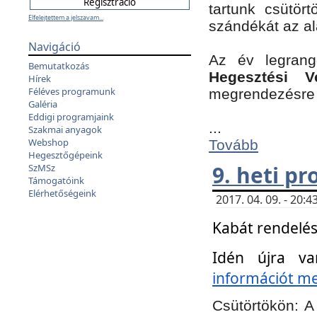
tartunk csütört
Elfelejtettem a jelszavam...
szándékát az a
Navigáció
Az év legran
Bemutatkozás
Hegesztési V
Hírek
Féléves programunk
megrendezésre 
Galéria
Eddigi programjaink
...
Szakmai anyagok
Webshop
Tovább
Hegesztőgépeink
9. heti p
SzMSz
Támogatóink
Elérhetőségeink
2017. 04. 09. - 20
Kabát rendelés
Idén újra va
információt meg
Csütörtökön:
A