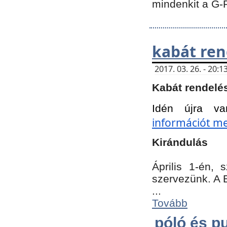
mindenkit a G-
kabát ren
2017. 03. 26. - 20
Kabát rendelé
Idén újra va
információt meg
Kirándulás
Április 1-én,
szervezünk. A 
...
Tovább
póló és pu