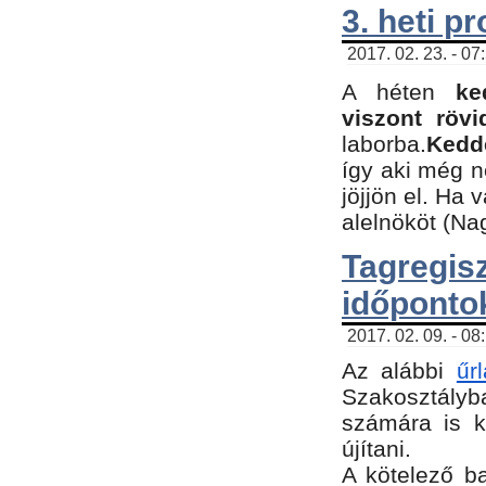
3. heti p
2017. 02. 23. - 07
A héten
ke
viszont rövi
laborba.
Kedde
így aki még 
jöjjön el. Ha 
alelnököt (Na
Tagreg
időponto
2017. 02. 09. - 08
Az alábbi
űr
Szakosztályba
számára is k
újítani.
​A kötelező b