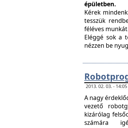
épületben.
Kérek mindenki
tesszük rendbe
féléves munkát
Eléggé sok a te
nézzen be nyu
Robotprog
2013. 02. 03. - 14:
A nagy érdeklőd
vezető robotg
kizárólag felső
számára ig