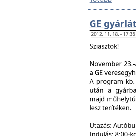
GE gyárlá
2012. 11. 18. - 17:
Sziasztok!
November 23.-á
a GE veresegyh
A program kb. 
után a gyárba
majd műhelytúr
lesz terítéken.
Utazás: Autóbu
Indulás: 8:00-k