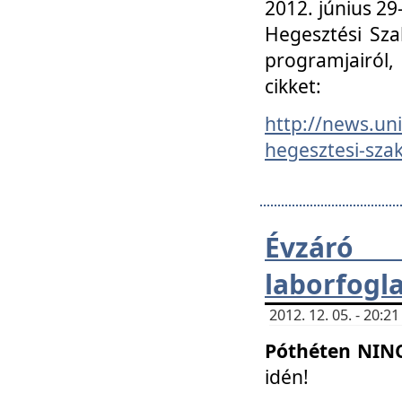
2012. június 2
Hegesztési Sza
programjairól,
cikket:
http://news.un
hegesztesi-szak
Évzáró 
laborfogl
2012. 12. 05. - 20:
Póthéten NIN
idén!