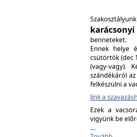
Szakosztály
karácsonyi
benneteket.
Ennek helye é
csütörtök (dec 1
(vagy-vagy). K
szándékáról az 
felkészülni a va
link a szavazás
Ezek a vacsor
vigyünk be előr
...
Tovább