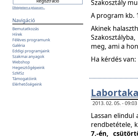
Szakosztály mu
Elfelejtettem a jelszavam...
A program kb. 1 
Navigáció
Akinek halaszth
Bemutatkozás
Hírek
Szakosztályba,
Féléves programunk
meg, ami a hon
Galéria
Eddigi programjaink
Szakmai anyagok
Ha kérdés van:
Webshop
Hegesztőgépeink
SzMSz
Támogatóink
Elérhetőségeink
Labortaka
2013. 02. 05. - 09:
Lassan elindul a
rendbetétele, k
7.-én, csütör