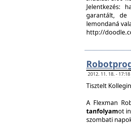
Jelentkezés: h
garantált, de
lemondaná vala
http://doodle.
Robotpro
2012. 11. 18. - 17:
Tisztelt Kollegi
A Flexman Robo
tanfolyam
ot i
szombati napo