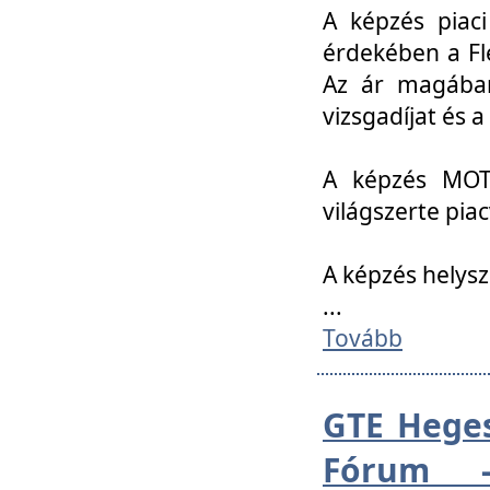
A képzés piac
érdekében a Fl
Az ár magában 
vizsgadíjat és a
A képzés MOT
világszerte pia
A képzés helys
...
Tovább
GTE Heges
Fórum -