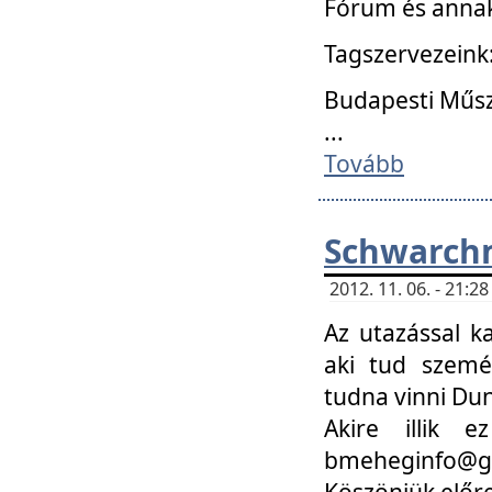
Fórum és annak
Tagszervezeink
Budapesti Műs
...
Tovább
Schwarchm
2012. 11. 06. - 21:
Az utazással k
aki tud szemé
tudna vinni Du
Akire illik 
bmeheginfo@gma
Köszönjük előre