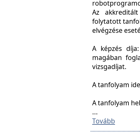
robotprogramoz
Az akkreditál
folytatott tan
elvégzése eset
A képzés díja
magában foglal
vizsgadíjat.
A tanfolyam ide
A tanfolyam he
...
Tovább