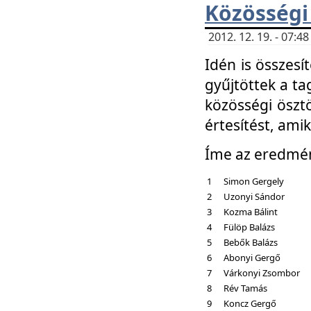
Közösségi
2012. 12. 19. - 07:
Idén is összesí
gyűjtöttek a ta
közösségi ösztö
értesítést, amik
Íme az eredmé
1
Simon Gergely
2
Uzonyi Sándor
3
Kozma Bálint
4
Fülöp Balázs
5
Bebők Balázs
6
Abonyi Gergő
7
Várkonyi Zsombor
8
Rév Tamás
9
Koncz Gergő