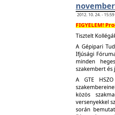
november 
2012. 10. 24. - 15:
FIGYELEM! Pro
Tisztelt Kollégá
A Gépipari Tu
Ifjúsági Fóru
minden heges
szakembert és 
A GTE HSZO I
szakembereinek
közös szakmai
versenyekkel sz
során bemutatk