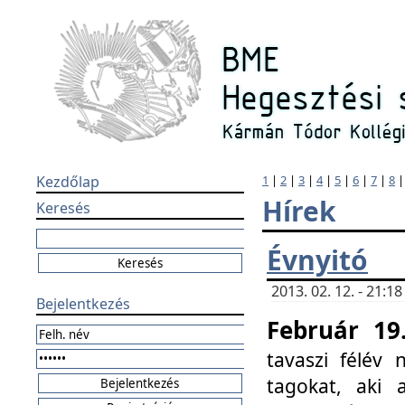
Kezdőlap
1
|
2
|
3
|
4
|
5
|
6
|
7
|
8
Hírek
Keresés
Évnyitó
2013. 02. 12. - 21:
Bejelentkezés
Február 19
tavaszi félév
tagokat, aki 