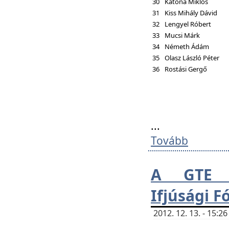
30
Katona Miklós
31
Kiss Mihály Dávid
32
Lengyel Róbert
33
Mucsi Márk
34
Németh Ádám
35
Olasz László Péter
36
Rostási Gergő
...
Tovább
A GTE H
Ifjúsági 
2012. 12. 13. - 15: