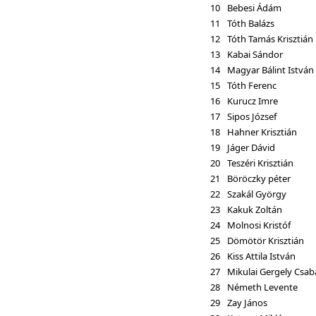
10
Bebesi Ádám
11
Tóth Balázs
12
Tóth Tamás Krisztián
13
Kabai Sándor
14
Magyar Bálint István
15
Tóth Ferenc
16
Kurucz Imre
17
Sipos József
18
Hahner Krisztián
19
Jáger Dávid
20
Teszéri Krisztián
21
Böröczky péter
22
Szakál György
23
Kakuk Zoltán
24
Molnosi Kristóf
25
Dömötör Krisztián
26
Kiss Attila István
27
Mikulai Gergely Csab
28
Németh Levente
29
Zay János