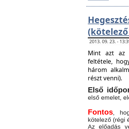
Hegesz
(kötelező
2013. 09. 23. - 13
Mint azt az 
feltétele, ho
három alkalm
részt venni).
Első időpo
első emelet, e
Fontos
, ho
kötelező (régi 
Az előadás vé