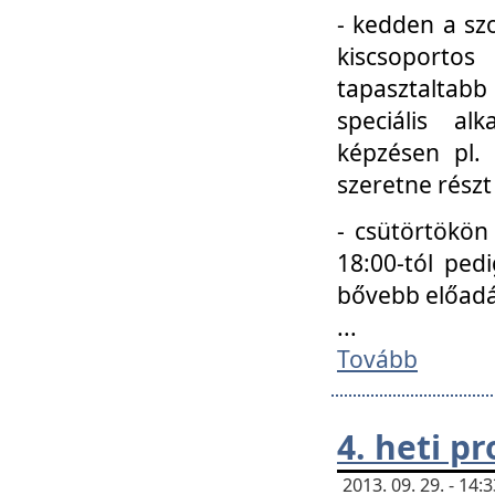
- kedden a szo
kiscsoportos
tapasztaltab
speciális a
képzésen pl.
szeretne részt
- csütörtökön
18:00-tól ped
bővebb előadá
...
Tovább
4. heti p
2013. 09. 29. - 14