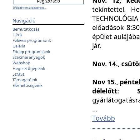
Nov. 12, kedd
tekintettel. 
Elfelejtettem a jelszavam...
TECHNOLÓGIA s
Navigáció
előadások 8:30
Bemutatkozás
Hírek
épület aulájába
Féléves programunk
jár.
Galéria
Eddigi programjaink
Szakmai anyagok
Nov. 14., csüt
Webshop
Hegesztőgépeink
SzMSz
Támogatóink
Nov 15., pénte
Elérhetőségeink
délelőtt:
gyárlátogatásr
...
Tovább