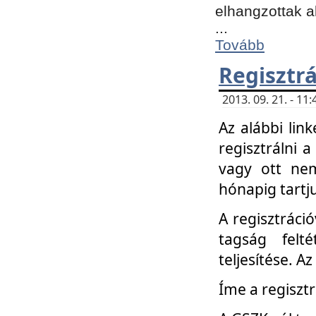
elhangzottak a
...
Tovább
Regisztrá
2013. 09. 21. - 1
Az alábbi lin
regisztrálni a
vagy ott nem
hónapig tartju
A regisztráció
tagság felt
teljesítése. A
Íme a regisztr