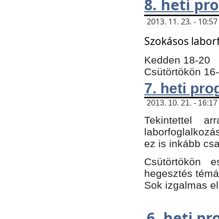
8. heti p
2013. 11. 23. - 10:
Szokásos labor
Kedden 18-20
Csütörtökön 16
7. heti pr
2013. 10. 21. - 16:17
Tekintettel 
laborfoglalkozá
ez is inkább csa
Csütörtökön e
hegesztés témáb
Sok izgalmas el
6. heti p