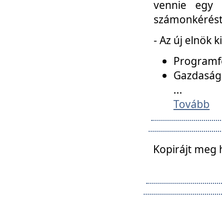
vennie egy 
számonkérést t
- Az új elnök 
Programfe
Gazdasági
...
Tovább
Kopirájt meg 