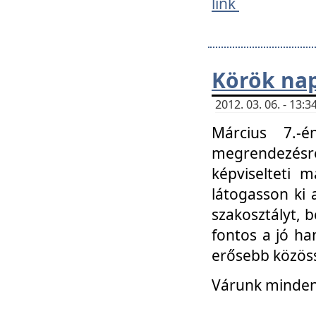
link
Körök na
2012. 03. 06. - 13
Március 7.-
megrendezésre
képviselteti 
látogasson ki 
szakosztályt, b
fontos a jó ha
erősebb közöss
Várunk mindenk