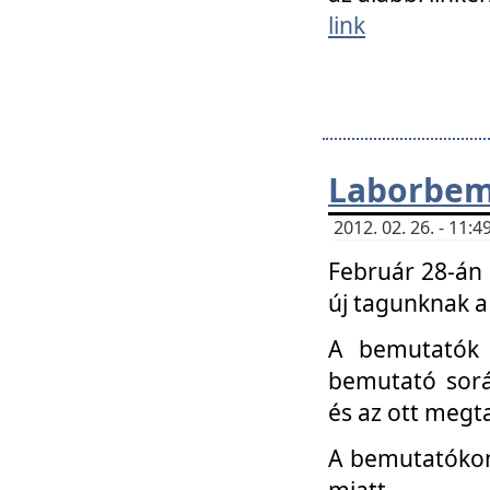
link
Laborbem
2012. 02. 26. - 11:
Február 28-án
új tagunknak a
A bemutatók 
bemutató sorá
és az ott megta
A bemutatókon 
miatt.