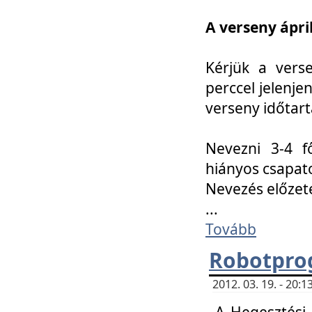
A verseny ápril
Kérjük a vers
perccel jelenje
verseny időtar
Nevezni 3-4 f
hiányos csapat
Nevezés előze
...
Tovább
Robotpro
2012. 03. 19. - 20:
A Hegesztési S