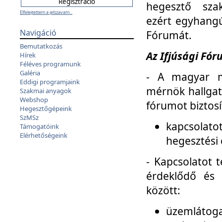
hegesztő sza
Elfelejtettem a jelszavam...
ezért egyhangú
Navigáció
Fórumát.
Bemutatkozás
Az Ifjúsági Fóru
Hírek
Féléves programunk
Galéria
- A magyar m
Eddigi programjaink
mérnök hallgat
Szakmai anyagok
Webshop
fórumot biztosí
Hegesztőgépeink
SzMSz
kapcsolat
Támogatóink
Elérhetőségeink
hegesztési 
- Kapcsolatot t
érdeklődő és 
között:
üzemlátoga