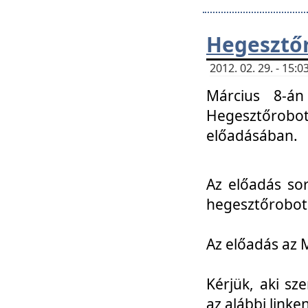
Hegesztőr
2012. 02. 29. - 15:
Március 8-án
Hegesztőrobo
előadásában.
Az előadás so
hegesztőroboto
Az előadás az 
Kérjük, aki sz
az alábbi linken