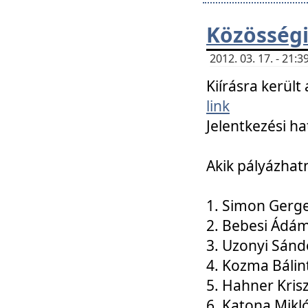
Közösségi
2012. 03. 17. - 21
Kiírásra kerül
link
Jelentkezési ha
Akik pályázhat
1. Simon Gerge
2. Bebesi Ádá
3. Uzonyi Sánd
4. Kozma Bálin
5. Hahner Kris
6. Katona Mikl