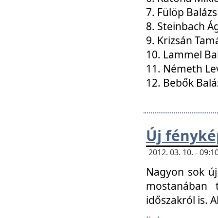
7. Fülöp Balázs
8. Steinbach Á
9. Krizsán Tam
10. Lammel Ba
11. Németh Le
12. Bebők Balá
Új fényké
2012. 03. 10. - 09
Nagyon sok új 
mostanában t
időszakról is. A