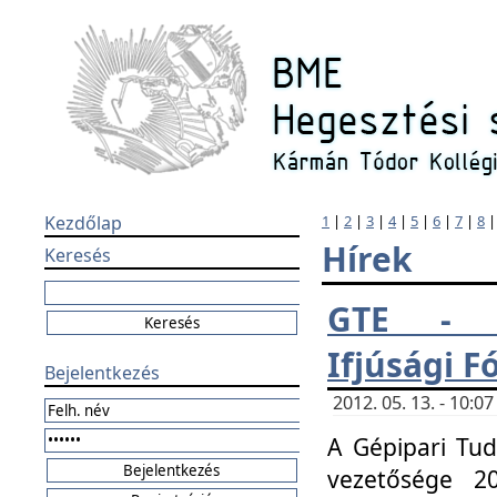
Kezdőlap
1
|
2
|
3
|
4
|
5
|
6
|
7
|
8
Hírek
Keresés
GTE - H
Ifjúsági 
Bejelentkezés
2012. 05. 13. - 10:
A Gépipari Tu
vezetősége 20