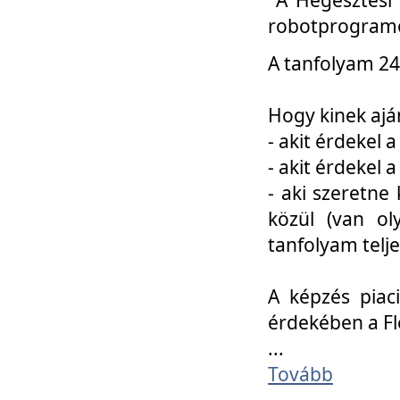
robotprogramo
A tanfolyam 24
Hogy kinek ajá
- akit érdekel 
- akit érdekel
- aki szeretne 
közül (van ol
tanfolyam telje
A képzés piac
érdekében a F
...
Tovább