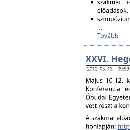
szakmai r
előadások, 
szimpózium
...
Tovább
XXVI. Heg
2012. 05. 13. - 09:
Május 10-12. k
Konferencia é
Óbudai Egyetem
vett részt a ko
A szakmai előa
honlapján:
http