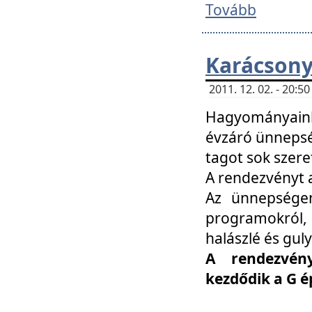
Tovább
Karácsony
2011. 12. 02. - 20:
Hagyományaink
évzáró ünnepség
tagot sok szere
A rendezvényt a
Az ünnepségen
programokról,
halászlé és guly
A rendezvén
kezdődik a G 