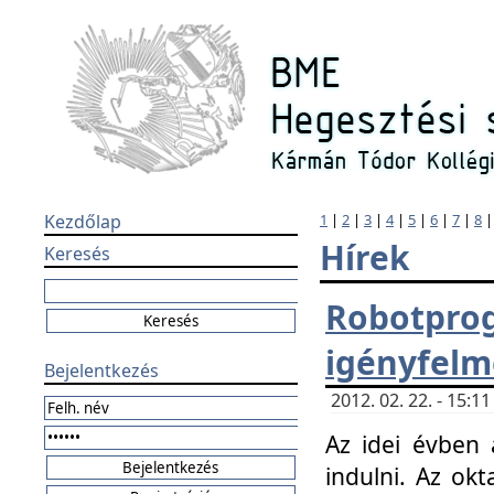
Kezdőlap
1
|
2
|
3
|
4
|
5
|
6
|
7
|
8
Hírek
Keresés
Robotpr
igényfelm
Bejelentkezés
2012. 02. 22. - 15:
Az idei évben 
indulni. Az o