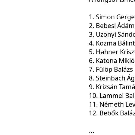
1. Simon Gerge
2. Bebesi Ádám
3. Uzonyi Sánd
4. Kozma Bálin
5. Hahner Krisz
6. Katona Mikl
7. Fülöp Balázs
8. Steinbach Á
9. Krizsán Tam
10. Lammel Bal
11. Németh Le
12. Bebők Balá
...