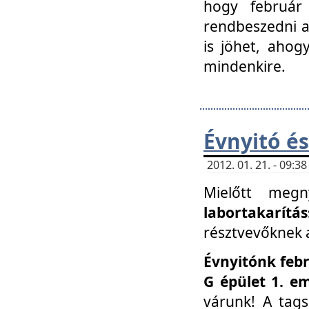
hogy február 
rendbeszedni a 
is jöhet, ahog
mindenkire.
Évnyitó és
2012. 01. 21. - 09:
Mielőtt megn
labortakarítás
résztvevőknek a 
Évnyitónk febr
G épület 1. e
várunk! A tag