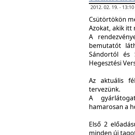
2012. 02. 19. - 13:
Csütörtökön me
Azokat, akik itt 
A rendezvénye
bemutatót lát
Sándortól és 
Hegesztési Ver
Az aktuális f
tervezünk.
A gyárlátoga
hamarosan a h
Első 2 előadás
minden új tago