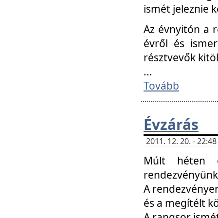
ismét jeleznie k
Az évnyitón a 
évről és ismer
résztvevők kitö
...
Tovább
Évzárás
2011. 12. 20. - 22:
Múlt héten c
rendezvényünk, 
A rendezvényen 
és a megítélt k
A rangsor ismét