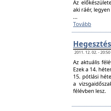
Az előkészület
aki ráér, legyen
...
Tovább
Hegesztés
2011. 12. 02. - 20:
Az aktuális fél
Ezek a 14. hét
15. pótlási hét
a vizsgaidősz
félévben lesz.