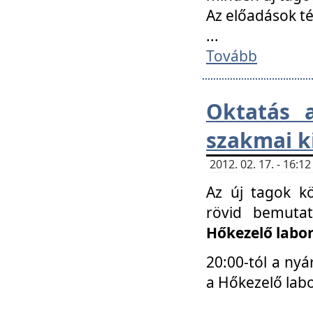
Az előadások 
...
Tovább
Oktatás 
szakmai k
2012. 02. 17. - 16:
Az új tagok k
rövid bemuta
Hőkezelő labo
20:00-tól a nyá
a Hőkezelő lab