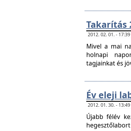
Takarítás 
2012. 02. 01. - 17:
Mivel a mai na
holnapi napon
tagjainkat és jö
Év eleji l
2012. 01. 30. - 13:
Újabb félév ke
hegesztőlabort 