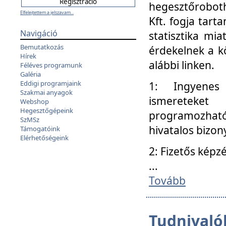
hegesztőroboth
Elfelejtettem a jelszavam...
Kft. fogja tart
Navigáció
statisztika mi
Bemutatkozás
érdekelnek a k
Hírek
alábbi linken.
Féléves programunk
Galéria
Eddigi programjaink
1: Ingyenes k
Szakmai anyagok
ismereteket
Webshop
Hegesztőgépeink
programozhat
SzMSz
hivatalos bizon
Támogatóink
Elérhetőségeink
2: Fizetős képz
...
Tovább
Tudnivalók