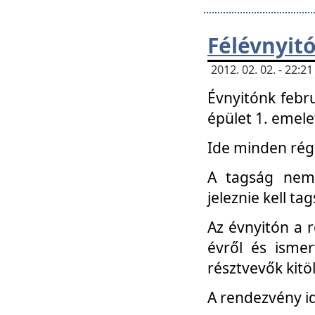
Félévnyit
2012. 02. 02. - 22:
Évnyitónk febru
épület 1. emele
Ide minden régi
A tagság nem
jeleznie kell ta
Az évnyitón a 
évről és ismer
résztvevők kitö
A rendezvény id