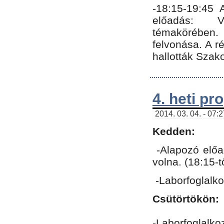
-18:15-19:45
előadás: Vo
témakörében.
felvonása. A 
hallották Szako
4. heti p
2014. 03. 04. - 07:
Kedden:
-Alapozó előa
volna. (18:15-
-Laborfoglalk
Csütörtökön:
-Laborfoglalko