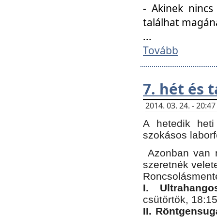
- Akinek nincs
találhat magán
...
Tovább
7. hét és 
2014. 03. 24. - 20:
A hetedik heti
szokásos labor
Azonban van n
szeretnék velet
Roncsolásmente
I. Ultrahang
csütörtök, 18:15
II. Röntgensug