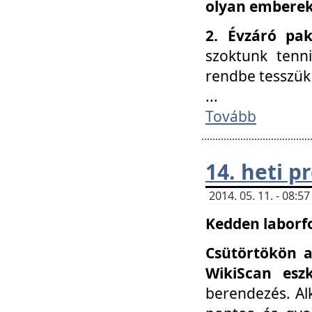
olyan embereke
2. Évzáró pa
szoktunk tenn
rendbe tesszü
...
Tovább
14. heti 
2014. 05. 11. - 08:
Kedden laborfo
Csütörtökön a
WikiScan eszk
berendezés. Al