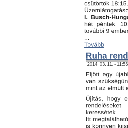
csütörtök 18:15
Üzemlátogatáso
I. Busch-Hung
hét péntek, 10
további 9 embe
...
Tovább
Ruha rend
2014. 03. 11. - 11:5
Eljött egy úja
van szükségünk
mint az elmúlt
Újítás, hogy e
rendelések
keressétek.
Itt megtalálhat
is könnyen kii