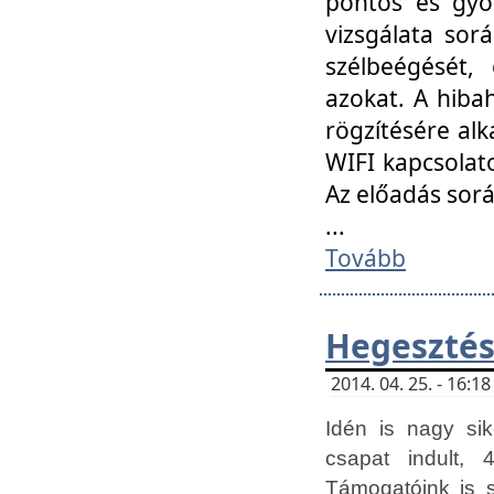
pontos és gyor
vizsgálata so
szélbeégését, 
azokat. A hibah
rögzítésére alk
WIFI kapcsolat
Az előadás sor
...
Tovább
Hegesztés
2014. 04. 25. - 16:
Idén is nagy sik
csapat indult, 
Támogatóink is 