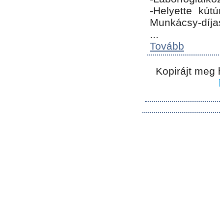
-Helyette kút
Munkácsy-díja
...
Tovább
Kopirájt meg 