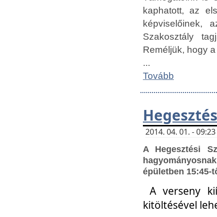
kaphatott, az e
képviselőinek,
Szakosztály tag
Reméljük, hogy a
...
Tovább
Hegesztés
2014. 04. 01. - 09:
A Hegesztési S
hagyományosnak 
épületben 15:45-t
A verseny ki
kitöltésével leh