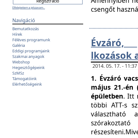
Amennyiben nem
csengőt haszná
Elfelejtettem a jelszavam...
Navigáció
Bemutatkozás
Hírek
Évzáró, 
Féléves programunk
Galéria
Eddigi programjaink
lkozások 
Szakmai anyagok
Webshop
2014. 05. 17. - 11:
Hegesztőgépeink
SzMSz
1. Évzáró vac
Támogatóink
Elérhetőségeink
május 21.-én 
épületben
. It
többi ATT-s sz
választható 
szórakoztató
részesíteni.Miv