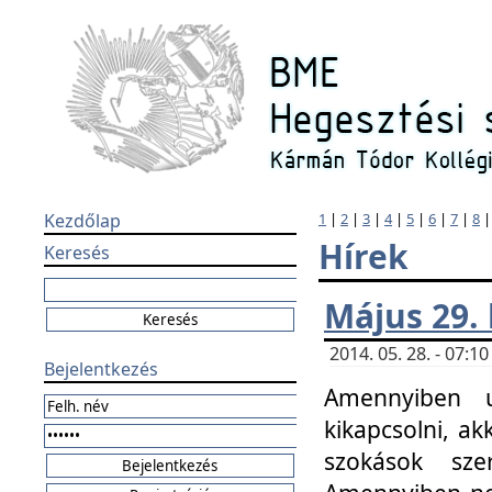
Kezdőlap
1
|
2
|
3
|
4
|
5
|
6
|
7
|
8
Hírek
Keresés
Május 29.
2014. 05. 28. - 07:
Bejelentkezés
Amennyiben u
kikapcsolni, ak
szokások sze