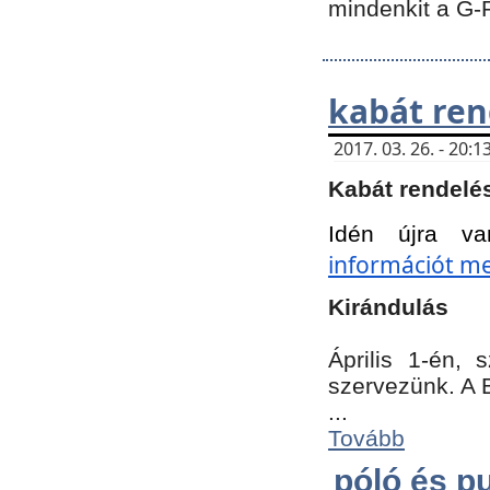
mindenkit a G-
kabát ren
2017. 03. 26. - 20
Kabát rendelé
Idén újra va
információt meg
Kirándulás
Április 1-én,
szervezünk. A 
...
Tovább
póló és pu