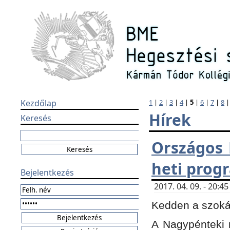
Kezdőlap
1
|
2
|
3
|
4
|
5
|
6
|
7
|
8
Hírek
Keresés
Országos 
heti prog
Bejelentkezés
2017. 04. 09. - 20:
Kedden a szokás
A Nagypénteki m