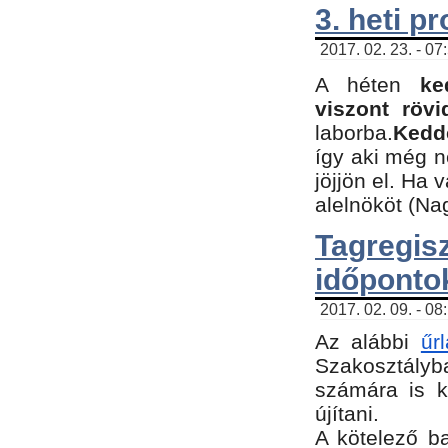
3. heti p
2017. 02. 23. - 07
A héten
ke
viszont rövi
laborba.
Kedde
így aki még 
jöjjön el. Ha 
alelnököt (Na
Tagreg
időponto
2017. 02. 09. - 08
Az alábbi
űr
Szakosztályba
számára is k
újítani.
​A kötelező b