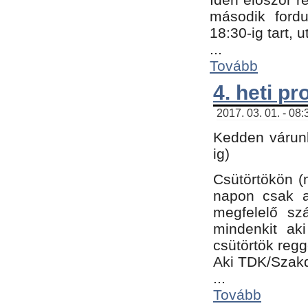
második fordu
18:30-ig tart,
...
Tovább
4. heti p
2017. 03. 01. - 08
Kedden várunk
ig)
Csütörtökön (
napon csak a
megfelelő sz
mindenkit ak
csütörtök regg
Aki TDK/Szak
...
Tovább