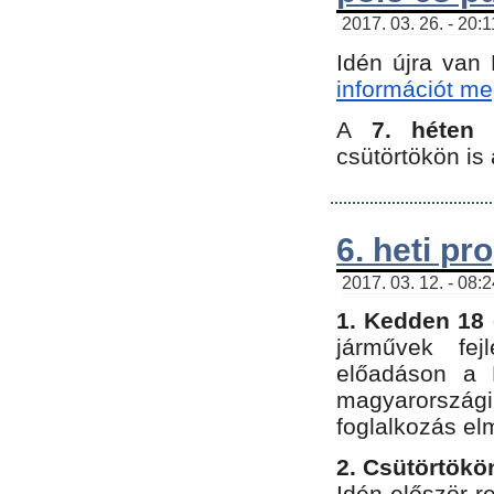
2017. 03. 26. - 20:
Idén újra van
információt meg
A
7. héten
csütörtökön is 
6. heti p
2017. 03. 12. - 08:
1. Kedden 18 
járművek fe
előadáson a 
magyarország
foglalkozás el
2. Csütörtökö
Idén először 