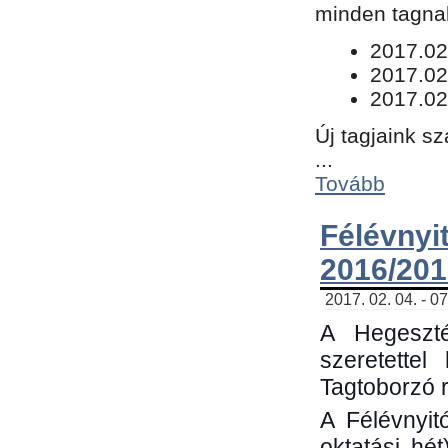
minden tagnak
​2017.02
2017.02
2017.02
Új tagjaink s
...
Tovább
Félévn
2016/201
2017. 02. 04. - 0
A Hegeszté
szeretette
Tagtoborzó 
A Félévnyit
oktatási hé