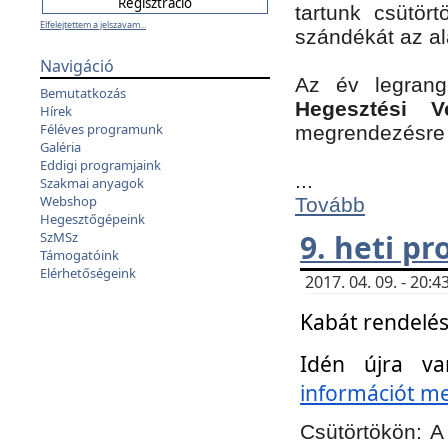
tartunk csütört
Elfelejtettem a jelszavam...
szándékát az a
Navigáció
Az év legran
Bemutatkozás
Hegesztési V
Hírek
Féléves programunk
megrendezésre 
Galéria
Eddigi programjaink
...
Szakmai anyagok
Webshop
Tovább
Hegesztőgépeink
9. heti p
SzMSz
Támogatóink
Elérhetőségeink
2017. 04. 09. - 20
Kabát rendelés
Idén újra va
információt meg
Csütörtökön:
A