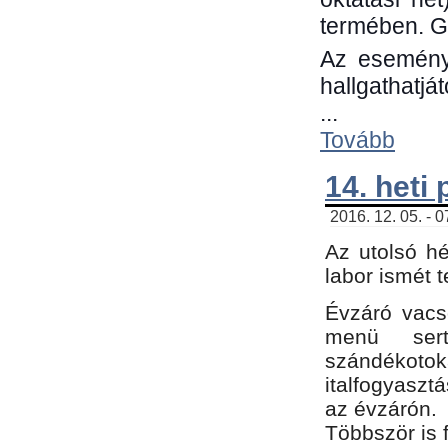
termében. G
Az eseménye
hallgathatjá
...
Tovább
14. heti
2016. 12. 05. - 
Az utolsó h
labor ismét 
Évzáró vacs
menü sert
szándékoto
italfogyaszt
az évzárón.
Többször is 