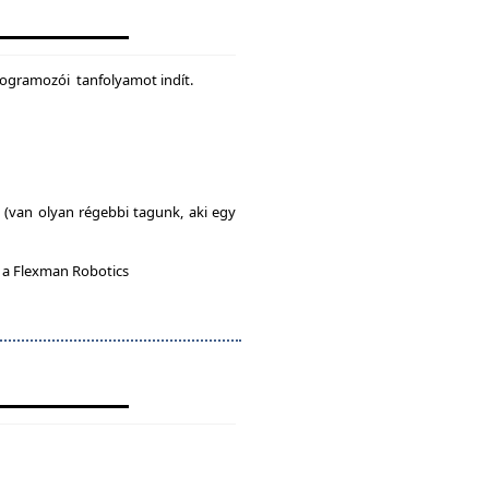
rogramozói tanfolyamot indít.
l (van olyan régebbi tagunk, aki egy
n a Flexman Robotics