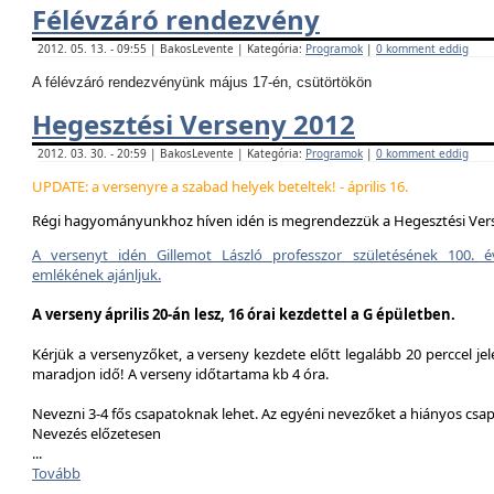
Félévzáró rendezvény
2012. 05. 13. - 09:55 | BakosLevente | Kategória:
Programok
|
0 komment eddig
A félévzáró rendezvényünk május 17-én, csütörtökön
Hegesztési Verseny 2012
2012. 03. 30. - 20:59 | BakosLevente | Kategória:
Programok
|
0 komment eddig
UPDATE: a versenyre a szabad helyek beteltek! - április 16.
Régi hagyományunkhoz híven idén is megrendezzük a Hegesztési Ver
A versenyt idén Gillemot László professzor születésének 100. é
emlékének ajánljuk.
A verseny április 20-án lesz, 16 órai kezdettel a G épületben.
Kérjük a versenyzőket, a verseny kezdete előtt legalább 20 perccel jel
maradjon idő! A verseny időtartama kb 4 óra.
Nevezni 3-4 fős csapatoknak lehet. Az egyéni nevezőket a hiányos csa
Nevezés előzetesen
...
Tovább