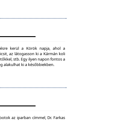
ésre kerül a Körök napja, ahol a
csit, az látogasson ki a Kármán koli
tőkkel, stb. Egy ilyen napon fontos a
ég alakulhat ki a későbbiekben.
botok az iparban címmel, Dr. Farkas