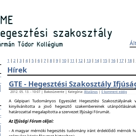
Ál
1
|
2
|
3
|
4
|
5
|
6
|
7
|
8
|
9
|
10
|
11
|
12
|
13
|
14
|
15
|
16
|
17
|
18
|
Hírek
GTE - Hegesztési Szakosztály Ifjús
2012. 05. 13. - 10:07 | BakosLevente | Kategória:
Általános
|
0 komment eddig
A Gépipari Tudományos Egyesület Hegesztési Szakosztályának v
kinyilvánította a jövő hegesztő szakembereinek utánpótlásána
határozattal megalapította a szervezet Ifjúsági Fórumát.
Az Ifjúsági Fórum céljai:
- A magyar mérnöki hegesztés tudomány iránt érdeklődő mérnök hallg