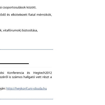
si csoportosulások között.
lődő és elkötelezett fiatal mérnökök,
, vitafórumok) biztosítása,
ési Konferencia és Hegtech2012
zéről is számos hallgató vett részt a
pján:
http://hegkonf.uni-obuda.hu