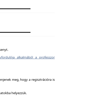
senyt.
vfordulója alkalmából a professzor
enjenek meg, hogy a regisztrációra is
patokba helyezzük.