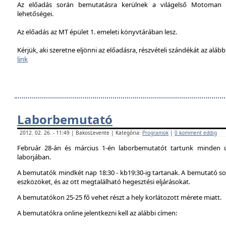
Az előadás során bemutatásra kerülnek a világelső Motoman h
lehetőségei.
Az előadás az MT épület 1. emeleti könyvtárában lesz.
Kérjük, aki szeretne eljönni az előadásra, részvételi szándékát az alábbi
link
Laborbemutató
2012. 02. 26. - 11:49 | BakosLevente | Kategória:
Programok
|
0 komment eddig
Február 28-án és március 1-én laborbemutatót tartunk minden 
laborjában.
A bemutatók mindkét nap 18:30 - kb19:30-ig tartanak. A bemutató sor
eszközöket, és az ott megtalálható hegesztési eljárásokat.
A bemutatókon 25-25 fő vehet részt a hely korlátozott mérete miatt.
A bemutatókra online jelentkezni kell az alábbi címen: