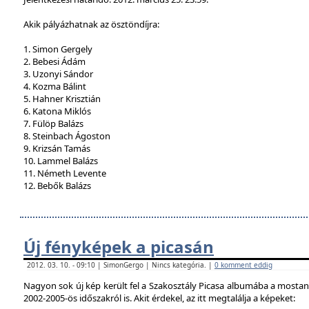
Akik pályázhatnak az ösztöndíjra:
1. Simon Gergely
2. Bebesi Ádám
3. Uzonyi Sándor
4. Kozma Bálint
5. Hahner Krisztián
6. Katona Miklós
7. Fülöp Balázs
8. Steinbach Ágoston
9. Krizsán Tamás
10. Lammel Balázs
11. Németh Levente
12. Bebők Balázs
Új fényképek a picasán
2012. 03. 10. - 09:10 | SimonGergo | Nincs kategória. |
0 komment eddig
Nagyon sok új kép került fel a Szakosztály Picasa albumába a mostan
2002-2005-ös időszakról is. Akit érdekel, az itt megtalálja a képeket: