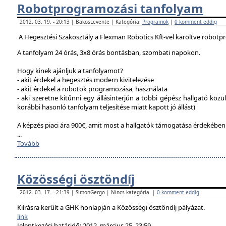
Robotprogramozási tanfolyam
2012. 03. 19. - 20:13 | BakosLevente | Kategória:
Programok
|
0 komment eddig
A Hegesztési Szakosztály a Flexman Robotics Kft-vel karöltve robotp
A tanfolyam 24 órás, 3x8 órás bontásban, szombati napokon.
Hogy kinek ajánljuk a tanfolyamot?
- akit érdekel a hegesztés modern kivitelezése
- akit érdekel a robotok programozása, használata
- aki szeretne kitűnni egy állásinterjún a többi gépész hallgató közü
korábbi hasonló tanfolyam teljesítése miatt kapott jó állást)
A képzés piaci ára 900€, amit most a hallgatók támogatása érdekébe
...
Tovább
Közösségi ösztöndíj
2012. 03. 17. - 21:39 | SimonGergo | Nincs kategória. |
0 komment eddig
Kiírásra került a GHK honlapján a Közösségi ösztöndíj pályázat.
link
Jelentkezési határidő: 2012. március 25. 23:59.