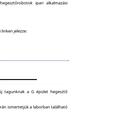
egesztőrobotok ipari alkalmazási
 linken jelezze:
új tagunknak a G épület hegesztő
án ismertetjük a laborban található