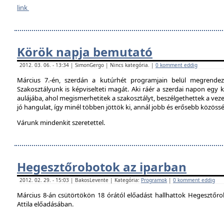
link
Körök napja bemutató
2012. 03. 06. - 13:34 | SimonGergo | Nincs kategória. |
0 komment eddig
Március 7.-én, szerdán a kutúrhét programjain belül megrendez
Szakosztályunk is képviselteti magát. Aki ráér a szerdai napon egy ki
aulájába, ahol megismerhetitek a szakosztályt, beszélgethettek a veze
jó hangulat, így minél többen jöttök ki, annál jobb és erősebb közöss
Várunk mindenkit szeretettel.
Hegesztőrobotok az iparban
2012. 02. 29. - 15:03 | BakosLevente | Kategória:
Programok
|
0 komment eddig
Március 8-án csütörtökön 18 órától előadást hallhattok Hegesztőro
Attila előadásában.