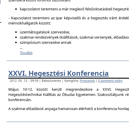
számukra közös fórumot biztosítani:
kapcsolatot teremteni a már meglevő felsőoktatásbeli hegeszté
- Kapcsolatot teremteni az ipar képviselői és a hegesztés iránt érdek
mérnökhallgatók között:
üzemlátogatások szervezése,
szakmai rendezvények (kiállítások, szakmai versenyek, előadások
szimpózium szervezése annak
...
Tovább
XXVI. Hegesztési Konferencia
2012. 05. 13. - 09:59 | BakosLevente | Kategória:
Programok
|
0 komment eddig
Május 10-12. között került megrendezésre a XXVI. Hegeszt
Hegesztéstechnikai Kiállítás az Óbudai Egyetemen. Szakosztályunk rés
konferencián.
A szakmai előadások anyaga hamarosan elérhető a konferencia honla