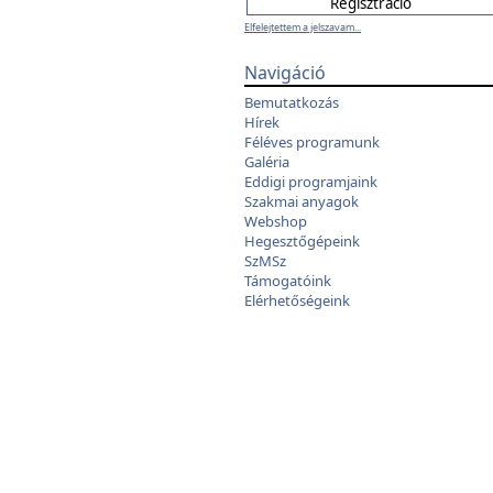
Elfelejtettem a jelszavam...
Navigáció
Bemutatkozás
Hírek
Féléves programunk
Galéria
Eddigi programjaink
Szakmai anyagok
Webshop
Hegesztőgépeink
SzMSz
Támogatóink
Elérhetőségeink