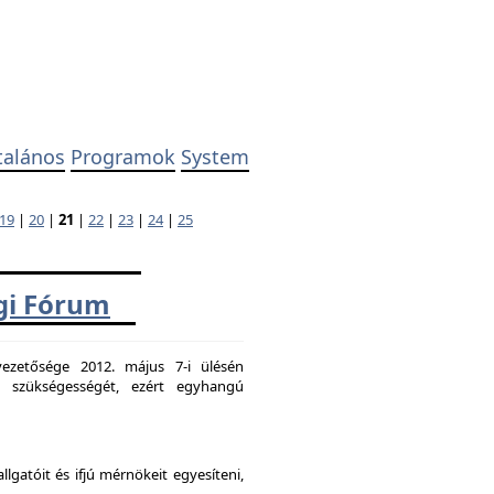
talános
Programok
System
19
|
20
|
21
|
22
|
23
|
24
|
25
ági Fórum
ezetősége 2012. május 7-i ülésén
k szükségességét, ezért egyhangú
atóit és ifjú mérnökeit egyesíteni,