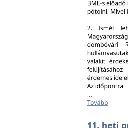
BME-s előadó i
pótolni. Mivel 
2. Ismét le
Magyarország
dombóvári R
hullámvasuta
valakit érdek
felújításáh
érdemes ide el
Az időpontra
...
Tovább
11. heti