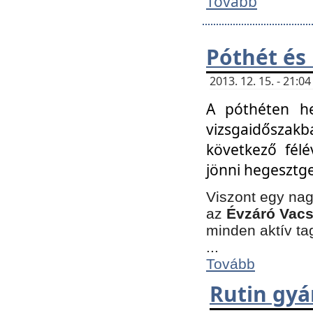
Tovább
Póthét és
2013. 12. 15. - 21:
A póthéten he
vizsgaidőszak
következő félé
jönni hegesztge
Viszont egy nag
az
Évzáró Vacs
minden aktív ta
...
Tovább
Rutin gyá