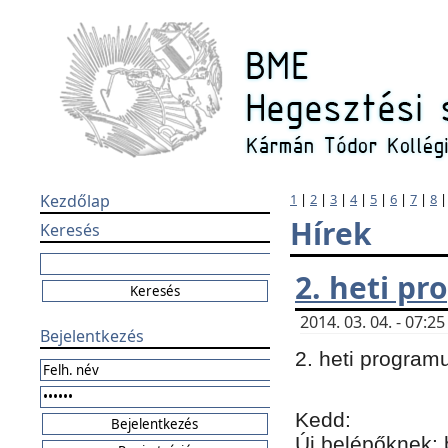
Kezdőlap
1
|
2
|
3
|
4
|
5
|
6
|
7
|
8
Hírek
Keresés
2. heti p
2014. 03. 04. - 07:
Bejelentkezés
2. heti program
Kedd:
Új belépőknek: 