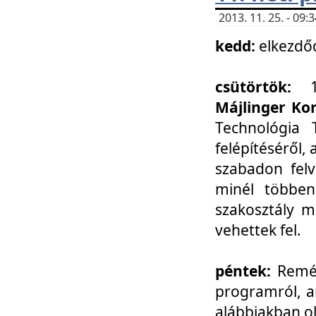
2013. 11. 25. - 09
kedd:
elkezdő
csütörtök:
Májlinger Ko
Technológia 
felépítéséről,
szabadon felv
minél többen
szakosztály m
vehettek fel.
péntek:
Remél
programról, a
alábbiakban ol