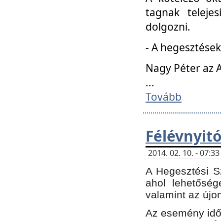
tagnak teleje
dolgozni.
- A hegesztések
Nagy Péter az A
...
Tovább
Félévnyit
2014. 02. 10. - 07:
A Hegesztési Sz
ahol lehetőség
valamint az újo
Az esemény időp