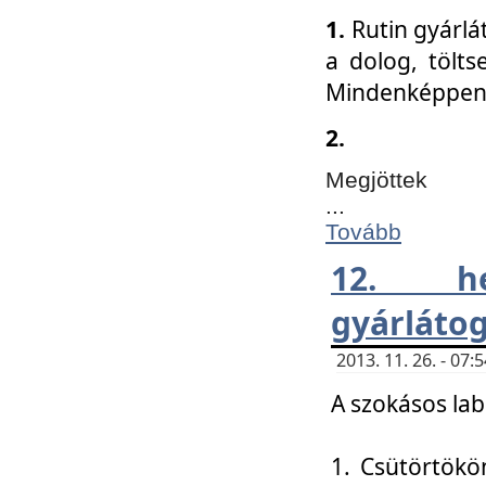
1.
Rutin gyárlá
a dolog, tölts
Mindenképpen 
2.
Megjöttek
...
Tovább
12. h
gyárlátog
2013. 11. 26. - 07
A szokásos lab
1. Csütörtökö