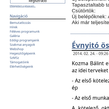
Tapasztaltabb t
Elfelejtettem a jelszavam...
Csütörtök:
Navigáció
Új belépőknek: 
Aki már teljesít
Bemutatkozás
Hírek
Féléves programunk
Galéria
Eddigi programjaink
Évnyitó ö
Szakmai anyagok
Webshop
2014. 02. 24. - 09:
Hegesztőgépeink
SzMSz
Kozma Bálint el
Támogatóink
Elérhetőségeink
az idei terveket
- Az első kötele
ép
- Az első munka
A kötelező ok