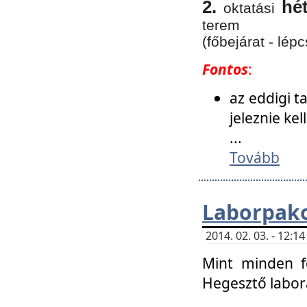
2.
hé
oktatási
terem
(főbejárat - lépc
Fontos
:
az eddigi 
jeleznie ke
...
Tovább
Laborpako
2014. 02. 03. - 12:
Mint minden f
Hegesztő labor