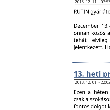
2013. 12. 11. - 07
RUTIN gyárláto
December 13.-á
onnan közös a
tehát elvile
jelentkezett. H
13. heti 
2013. 12. 01. - 22
Ezen a héten
csak a szokáso
fontos dolgot 