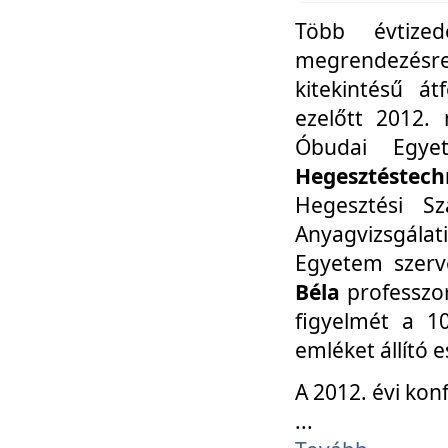
Több évtize
megrendezésr
kitekintésű á
ezelőtt 2012.
Óbudai Egy
Hegesztéstechn
Hegesztési Sz
Anyagvizsgála
Egyetem szerv
Béla
professzor
figyelmét a 10
emléket állító
A 2012. évi ko
...