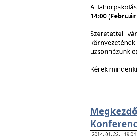
A laborpakolá
14:00 (Február
Szeretettel vá
környezetének
uzsonnázunk eg
Kérek mindenki
Megkezd
Konferenc
2014. 01. 22. - 19: