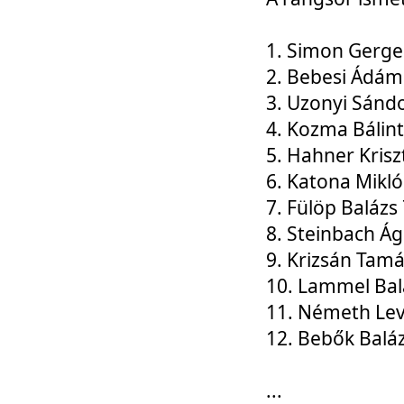
1. Simon Gerge
2. Bebesi Ádám
3. Uzonyi Sánd
4. Kozma Bálin
5. Hahner Krisz
6. Katona Mikl
7. Fülöp Balázs
8. Steinbach Á
9. Krizsán Tam
10. Lammel Bal
11. Németh Le
12. Bebők Balá
...