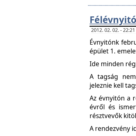
Félévnyit
2012. 02. 02. - 22:
Évnyitónk febru
épület 1. emele
Ide minden régi
A tagság nem
jeleznie kell ta
Az évnyitón a 
évről és ismer
résztvevők kitö
A rendezvény id