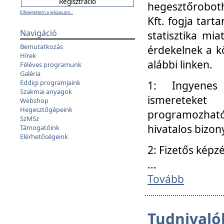
hegesztőroboth
Elfelejtettem a jelszavam...
Kft. fogja tart
Navigáció
statisztika mi
Bemutatkozás
érdekelnek a k
Hírek
alábbi linken.
Féléves programunk
Galéria
Eddigi programjaink
1: Ingyenes k
Szakmai anyagok
ismereteket
Webshop
Hegesztőgépeink
programozhat
SzMSz
hivatalos bizon
Támogatóink
Elérhetőségeink
2: Fizetős képz
...
Tovább
Tudnivalók