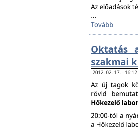
Az előadások 
...
Tovább
Oktatás 
szakmai k
2012. 02. 17. - 16:
Az új tagok k
rövid bemuta
Hőkezelő labo
20:00-tól a nyá
a Hőkezelő lab