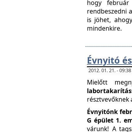
hogy február 
rendbeszedni a 
is jöhet, ahog
mindenkire.
Évnyitó és
2012. 01. 21. - 09:
Mielőtt megn
labortakarítás
résztvevőknek a 
Évnyitónk febr
G épület 1. e
várunk! A tag