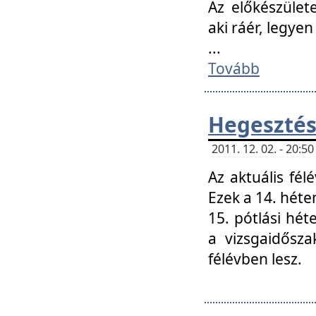
Az előkészület
aki ráér, legyen
...
Tovább
Hegesztés
2011. 12. 02. - 20:
Az aktuális fél
Ezek a 14. hét
15. pótlási hét
a vizsgaidősz
félévben lesz.