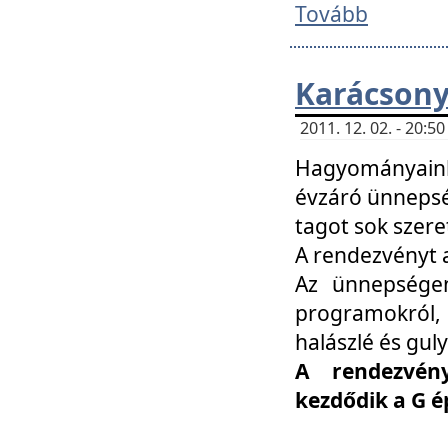
Tovább
Karácsony
2011. 12. 02. - 20:
Hagyományaink
évzáró ünnepség
tagot sok szere
A rendezvényt a
Az ünnepségen
programokról,
halászlé és guly
A rendezvén
kezdődik a G 