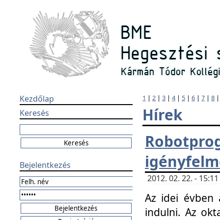
Kezdőlap
1
|
2
|
3
|
4
|
5
|
6
|
7
|
8
Hírek
Keresés
Robotpr
igényfelm
Bejelentkezés
2012. 02. 22. - 15:
Az idei évben 
indulni. Az o