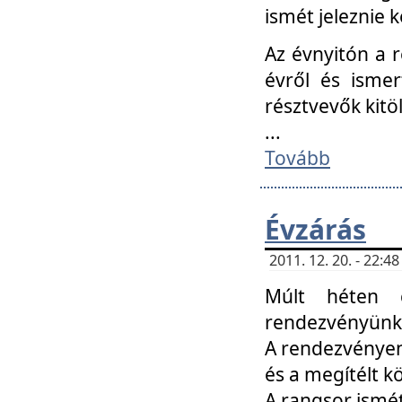
ismét jeleznie k
Az évnyitón a 
évről és ismer
résztvevők kitö
...
Tovább
Évzárás
2011. 12. 20. - 22:
Múlt héten c
rendezvényünk, 
A rendezvényen 
és a megítélt k
A rangsor ismét