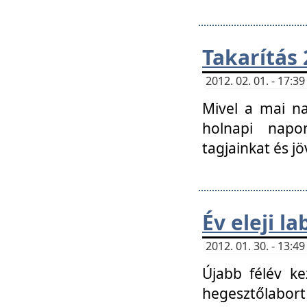
Takarítás 
2012. 02. 01. - 17:
Mivel a mai na
holnapi napon
tagjainkat és jö
Év eleji l
2012. 01. 30. - 13:
Újabb félév ke
hegesztőlabort 