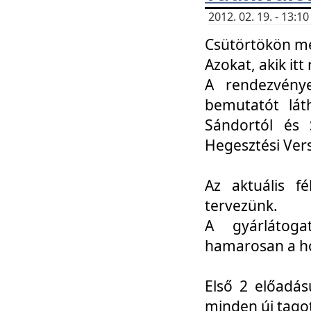
2012. 02. 19. - 13:
Csütörtökön me
Azokat, akik itt 
A rendezvénye
bemutatót lát
Sándortól és 
Hegesztési Ver
Az aktuális f
tervezünk.
A gyárlátoga
hamarosan a h
Első 2 előadás
minden új tago