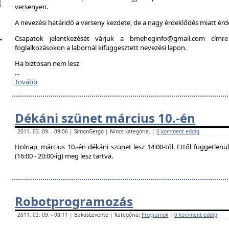
versenyen.
A nevezési határidő a verseny kezdete, de a nagy érdeklődés miatt é
Csapatok jelentkezését várjuk a bmeheginfo@gmail.com címre
foglalkozásokon a labornál kifüggesztett nevezési lapon.
Ha biztosan nem lesz
...
Tovább
Dékáni szünet március 10.-én
2011. 03. 09. - 09:06 | SimonGergo | Nincs kategória. |
0 komment eddig
Holnap, március 10.-én dékáni szünet lesz 14:00-tól. Ettől független
(16:00 - 20:00-ig) meg lesz tartva.
Robotprogramozás
2011. 03. 09. - 08:11 | BakosLevente | Kategória:
Programok
|
0 komment eddig