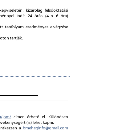
viseletén, kizárólag felsőoktatási
ménnyel indít 24 órás (4 x 6 óra)
ott tanfolyam eredményes elvégzése
oton tartják.
u/jom/
címen érhető el. Különösen
evékenységért (is) lehet kapni.
lentkezzen a
bmeheginfo@gmail.com