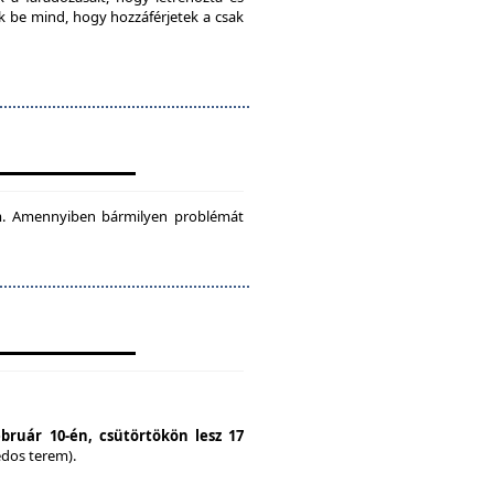
ok be mind, hogy hozzáférjetek a csak
tam. Amennyiben bármilyen problémát
ebruár 10-én, csütörtökön lesz 17
édos terem).