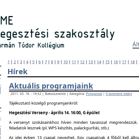
Ál
1
|
2
|
3
|
4
|
5
|
6
|
7
|
8
|
9
|
10
|
11
|
12
|
13
|
14
|
15
|
16
|
17
|
18
|
Hírek
Aktuális programjaink
2011. 03. 18. - 14:52 | BakosLevente | Kategória:
Programok
|
0 komment eddig
Tájékoztató közelgő programjainkról:
Hegesztési Verseny - április 14. 16:00, G épület
A versenyt szokásainkhoz híven minden tavasszal megrendezzük. 
feladatok lesznek (pl. WPS készítés, palackgurítás, stb.)
Az idei évben 13 csapat nevezhet. Egy csapatnak 4 főből kell álln