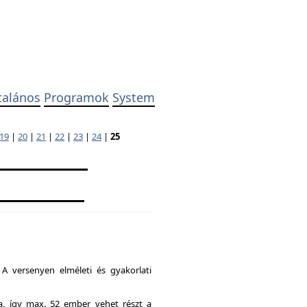
talános
Programok
System
19
|
20
|
21
|
22
|
23
|
24
|
25
A versenyen elméleti és gyakorlati
ia, így max. 52 ember vehet részt a