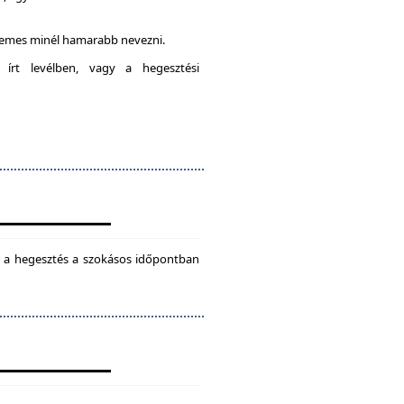
rdemes minél hamarabb nevezni.
 írt levélben, vagy a hegesztési
ül a hegesztés a szokásos időpontban