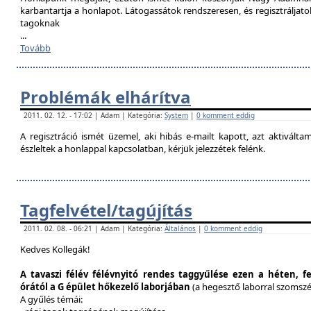
karbantartja a honlapot. Látogassátok rendszeresen, és regisztráljat
tagoknak
...
Tovább
Problémák elhárítva
2011. 02. 12. - 17:02 | Adam | Kategória:
System
|
0 komment eddig
A regisztráció ismét üzemel, aki hibás e-mailt kapott, azt aktivál
észleltek a honlappal kapcsolatban, kérjük jelezzétek felénk.
Tagfelvétel/tagújítás
2011. 02. 08. - 06:21 | Adam | Kategória:
Általános
|
0 komment eddig
Kedves Kollegák!
A tavaszi félév félévnyitó rendes taggyűlése ezen a héten, f
órától a G épület hőkezelő laborjában
(a hegesztő laborral szomsz
A gyűlés témái: