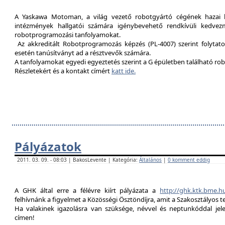
A Yaskawa Motoman, a világ vezető robotgyártó cégének hazai kép
intézmények hallgatói számára igénybevehető rendkívüli kedvez
robotprogramozási tanfolyamokat.
Az akkreditált Robotprogramozás képzés (PL-4007) szerint folytat
esetén tanúsítványt ad a résztvevők számára.
A tanfolyamokat egyedi egyeztetés szerint a G épületben található rob
Részletekért és a kontakt címért
katt ide.
Pályázatok
2011. 03. 09. - 08:03 | BakosLevente | Kategória:
Általános
|
0 komment eddig
A GHK által erre a félévre kiírt pályázata a
http://ghk.ktk.bme.h
felhívnánk a figyelmet a Közösségi Ösztöndíjra, amit a Szakosztályos t
Ha valakinek igazolásra van szüksége, névvel és neptunkóddal je
címen!