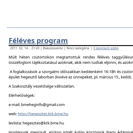
Féléves program
2011. 02. 14. - 21:43 | BakosLevente | Nincs kategória. |
0 komment eddig
Múlt héten csütörtökön megtartottuk rendes féléves taggyűlésün
összefoglom tájékoztatásul azoknak, akik nem tudtak eljönni, és azokna
A foglalkozások a szorgalmi időszakban keddenként 16-18h és csütör
épület hegesztő laborban (kivéve az ünnepeket, pl. március 15., kedd).
A Szakosztály vezetősége változatlan.
Elérhetőségek:
e-mail: bmeheginfo@gmail.com
web:
http://hegesztes.ktk.bme.hu
levlista: hegesztes@ktk.bme.hu
Honlapunk megújult, ezúton ismét külön köszönjük Nagy Ádámnak 