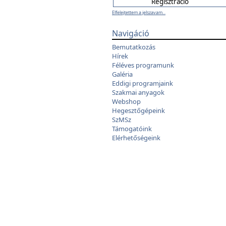
Elfelejtettem a jelszavam...
Navigáció
Bemutatkozás
Hírek
Féléves programunk
Galéria
Eddigi programjaink
Szakmai anyagok
Webshop
Hegesztőgépeink
SzMSz
Támogatóink
Elérhetőségeink