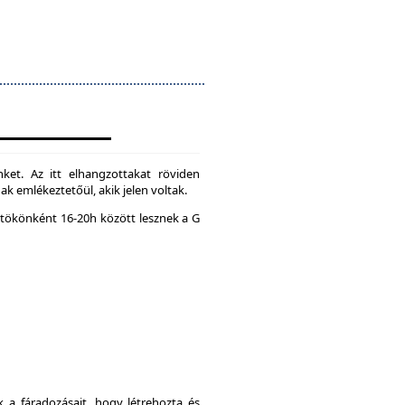
ket. Az itt elhangzottakat röviden
k emlékeztetőül, akik jelen voltak.
tökönként 16-20h között lesznek a G
a fáradozásait, hogy létrehozta és