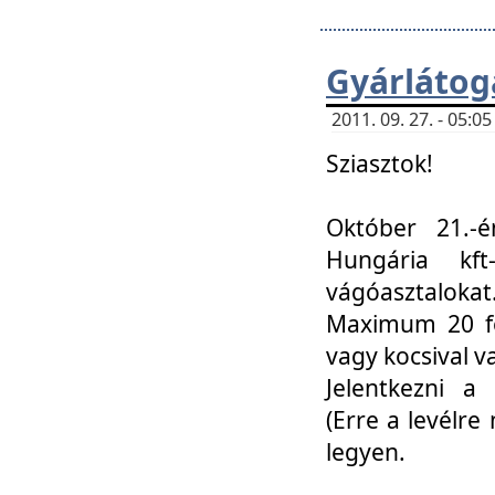
Gyárlátoga
2011. 09. 27. - 05:
Sziasztok!
Október 21.-é
Hungária kf
vágóasztalokat
Maximum 20 fő
vagy kocsival 
Jelentkezni a 
(Erre a levélre 
legyen.