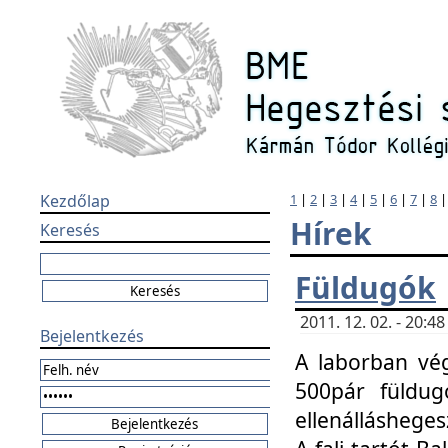
Kezdőlap
1
|
2
|
3
|
4
|
5
|
6
|
7
|
8
Hírek
Keresés
Füldugók
2011. 12. 02. - 20:
Bejelentkezés
A laborban vég
500pár füldugó
ellenállásheges