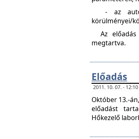
- az autóipa
körülményei/k
Az előadás
megtartva.
Előadás
2011. 10. 07. - 12:
Október 13.-án,
előadást tar
Hőkezelő labor