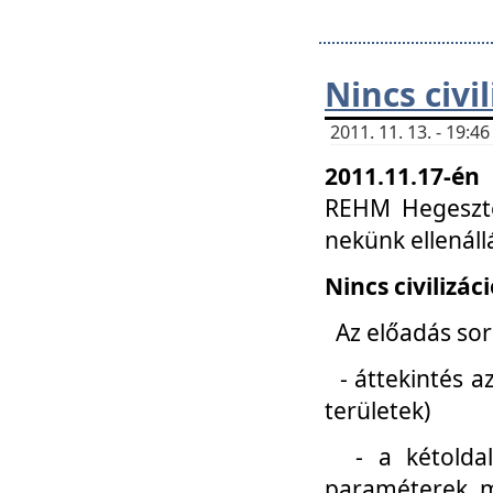
Nincs civi
2011. 11. 13. - 19:
2011.11.17-én
REHM Hegeszté
nekünk ellenál
Nincs civilizác
Az előadás sorá
- áttekintés az
területek)
- a kétoldali 
paraméterek, m