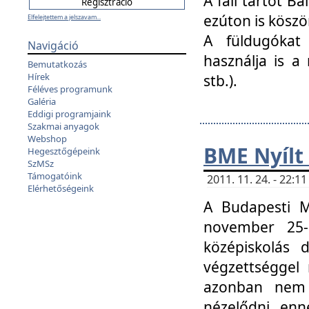
A fali tartót B
ezúton is köszö
Elfelejtettem a jelszavam...
A füldugókat
Navigáció
használja is a 
Bemutatkozás
Hírek
stb.).
Féléves programunk
Galéria
Eddigi programjaink
Szakmai anyagok
Webshop
BME Nyílt
Hegesztőgépeink
SzMSz
Támogatóink
2011. 11. 24. - 22:
Elérhetőségeink
A Budapesti 
november 25-
középiskolás d
végzettséggel
azonban nem 
nézelődni, enn