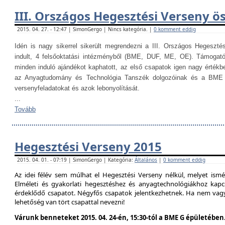
III. Országos Hegesztési Verseny ö
2015. 04. 27. - 12:47 | SimonGergo | Nincs kategória. |
0 komment eddig
Idén is nagy sikerrel sikerült megrendezni a III. Országos Hegesztés
indult, 4 felsőoktatási intézményből (BME, DUF, ME, OE). Támogat
minden induló ajándékot kaphatott, az első csapatok igen nagy értékb
az Anyagtudomány és Technológia Tanszék dolgozóinak és a BME H
versenyfeladatokat és azok lebonyolítását.
...
Tovább
Hegesztési Verseny 2015
2015. 04. 01. - 07:19 | SimonGergo | Kategória:
Általános
|
0 komment eddig
Az idei félév sem múlhat el Hegesztési Verseny nélkül, melyet is
Elméleti és gyakorlati hegesztéshez és anyagtechnológiákhoz kap
érdeklődő csapatot. Négyfős csapatok jelentkezhetnek. Ha nem vag
lehetőség van tört csapattal nevezni!
Várunk benneteket 2015. 04. 24-én, 15:30-tól a BME G épületében