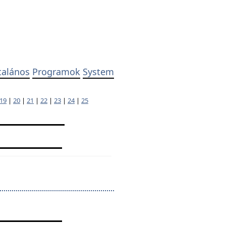
talános
Programok
System
19
|
20
|
21
|
22
|
23
|
24
|
25