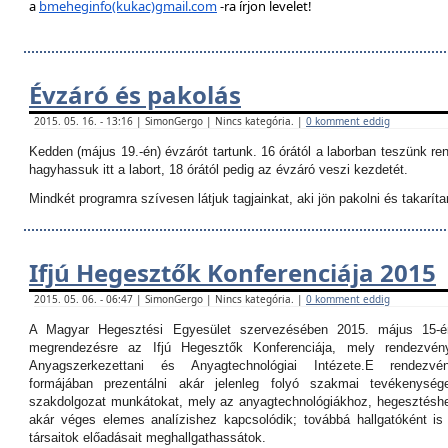
a
bmeheginfo(kukac)gmail.com
-ra írjon levelet!
Évzáró és pakolás
2015. 05. 16. - 13:16 | SimonGergo | Nincs kategória. |
0 komment eddig
Kedden (május 19.-én) évzárót tartunk. 16 órától a laborban teszünk re
hagyhassuk itt a labort, 18 órától pedig az évzáró veszi kezdetét.
Mindkét programra szívesen látjuk tagjainkat, aki jön pakolni és takarítan
Ifjú Hegesztők Konferenciája 2015
2015. 05. 06. - 06:47 | SimonGergo | Nincs kategória. |
0 komment eddig
A Magyar Hegesztési Egyesület szervezésében 2015. május 15-é
megrendezésre az Ifjú Hegesztők Konferenciája, mely rendezvé
Anyagszerkezettani és Anyagtechnológiai Intézete.
E rendezvé
formájában prezentálni akár jelenleg folyó szakmai tevékenység
szakdolgozat munkátokat, mely az anyagtechnológiákhoz, hegesztéshe
akár véges elemes analízishez kapcsolódik; továbbá hallgatóként i
társaitok előadásait meghallgathassátok.