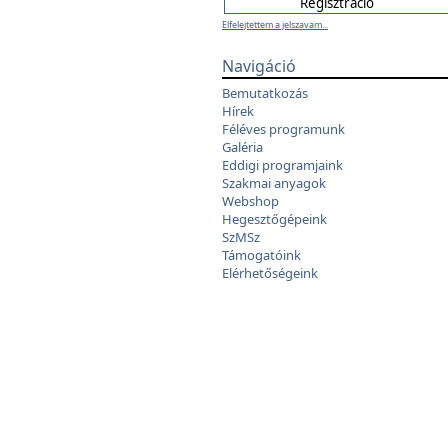
Elfelejtettem a jelszavam...
Navigáció
Bemutatkozás
Hírek
Féléves programunk
Galéria
Eddigi programjaink
Szakmai anyagok
Webshop
Hegesztőgépeink
SzMSz
Támogatóink
Elérhetőségeink