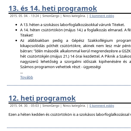
13. és 14. heti programok
2015. 05. 04. - 13:24 | SimonGergo | Nincs kategória. |
0 komment eddig
A 13. héten a szokásos laborfoglalkozásokkal várunk Titeket.
A 14. héten csütörtökön (május 14.) a foglalkozás elmarad. A f
Titeket!
Az alábbiakban pedig a Gépész Szakkollégium programfe
kikapcsolódás póthét csütörtökre, akinek nem lesz már pént
bátran: "Idén második alkalommal kerül megrendezésre a GSZK 
hét csütörtökjén (május 21.) 14 órai kezdettel. A Piknik a Szako
nagyszerű lehetőség a szorgalmi időszak kipihenésére és a 
Számos programon vehettek részt - ügyességi
...
Tovább
12. heti programok
2015. 04. 30. - 05:03 | SimonGergo | Nincs kategória. |
0 komment eddig
Ezen a héten kedden és csütörtökön is a szokásos laborfoglalkozással 