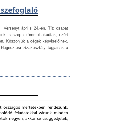
sszefoglaló
i Versenyt április 24.-én. Tíz csapat
óink is szép számmal akadtak, ezért
en. Köszönjük a cégek képviselőinek,
egesztési Szakosztály tagjainak a
mét országos mértetekben rendezünk.
csolódó feladatokkal várunk minden
ytok négyen, akkor se csüggedjetek,
.