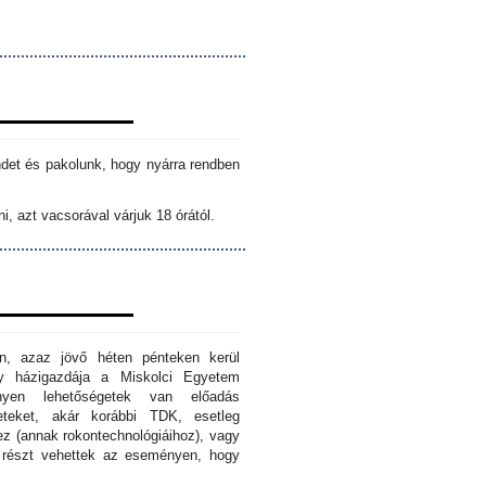
ndet és pakolunk, hogy nyárra rendben
i, azt vacsorával várjuk 18 órától.
n, azaz jövő héten pénteken kerül
ny házigazdája a Miskolci Egyetem
nyen lehetőségetek van előadás
eteket, akár korábbi TDK, esetleg
z (annak rokontechnológiáihoz), vagy
s részt vehettek az eseményen, hogy