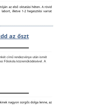
ján az első oktatási héten. A rövid
bort, illetve 1-2 hegesztési varrat
zdd az őszt
Ankét című rendezvénye után ismét
osi Főiskola közreműködésével.
A
kinek nagyon sürgős dolga lenne, az