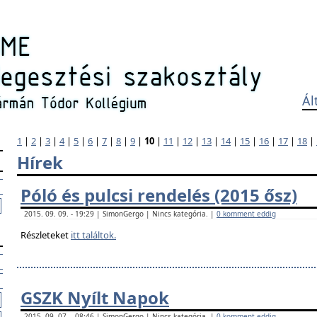
Ál
1
|
2
|
3
|
4
|
5
|
6
|
7
|
8
|
9
|
10
|
11
|
12
|
13
|
14
|
15
|
16
|
17
|
18
|
Hírek
Póló és pulcsi rendelés (2015 ősz)
2015. 09. 09. - 19:29 | SimonGergo | Nincs kategória. |
0 komment eddig
Részleteket
itt találtok.
GSZK Nyílt Napok
2015. 09. 07. - 08:46 | SimonGergo | Nincs kategória. |
0 komment eddig