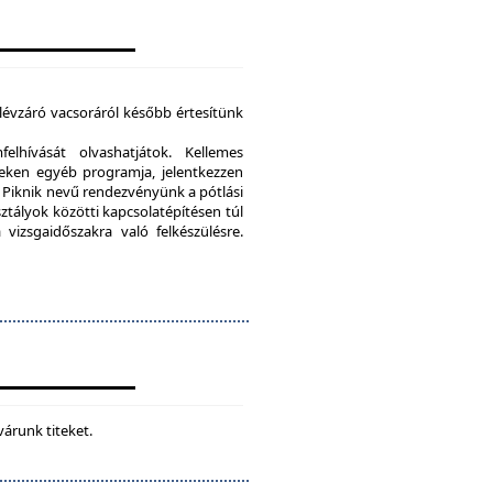
élévzáró vacsoráról később értesítünk
lhívását olvashatjátok. Kellemes
eken egyéb programja, jelentkezzen
Piknik nevű rendezvényünk a pótlási
sztályok közötti kapcsolatépítésen túl
vizsgaidőszakra való felkészülésre.
várunk titeket.