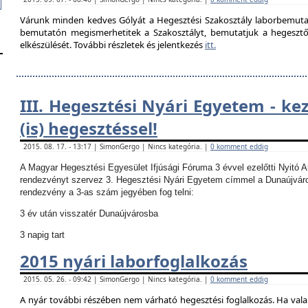
Várunk minden kedves Gólyát a Hegesztési Szakosztály laborbemutató
bemutatón megismerhetitek a Szakosztályt, bemutatjuk a hegesztő la
elkészülését. További részletek és jelentkezés
itt.
III. Hegesztési Nyári Egyetem - ke
(is) hegesztéssel!
2015. 08. 17. - 13:17 | SimonGergo | Nincs kategória. |
0 komment eddig
A Magyar Hegesztési Egyesület Ifjúsági Fóruma 3 évvel ezelőtti Nyitó 
rendezvényt szervez 3. Hegesztési Nyári Egyetem címmel a Dunaújvár
rendezvény a 3-as szám jegyében fog telni:
3 év után visszatér Dunaújvárosba
3 napig tart
2015 nyári laborfoglalkozás
2015. 05. 26. - 09:42 | SimonGergo | Nincs kategória. |
0 komment eddig
A nyár további részében nem várható hegesztési foglalkozás.
Ha vala