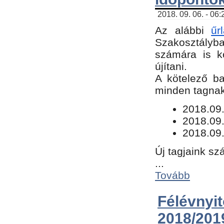
2018. 09. 06. - 06
Az alábbi
űr
Szakosztályba.
számára is k
újítani.
​A kötelező b
minden tagnak 
​2018.09
2018.09.
2018.09.
Új tagjaink sz
...
Tovább
Félévn
2018/201