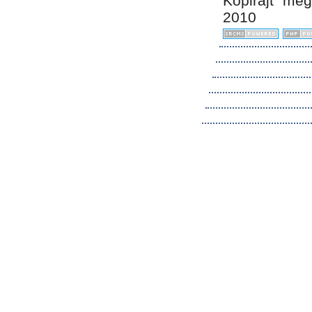
Kopirájt me
2010