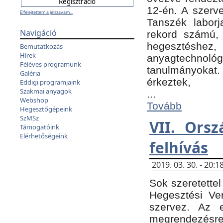
12-én. A szer
Elfelejtettem a jelszavam...
Tanszék laborj
Navigáció
rekord számú, 
hegesztéshe
Bemutatkozás
Hírek
anyagtechnológ
Féléves programunk
tanulmányokat.
Galéria
érkeztek,
Eddigi programjaink
Szakmai anyagok
...
Webshop
Tovább
Hegesztőgépeink
SzMSz
VII. Ors
Támogatóink
Elérhetőségeink
felhívás
2019. 03. 30. - 20
Sok szeretettel
Hegesztési Ve
szervez. Az 
megrendezésre 