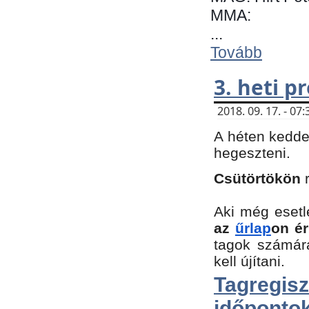
MMA:
...
Tovább
3. heti 
2018. 09. 17. - 0
A héten kedde
hegeszteni.
Csütörtökön
Aki még esetl
az
űrlap
on ér
tagok számár
kell újítani.
Tagregi
időpontok