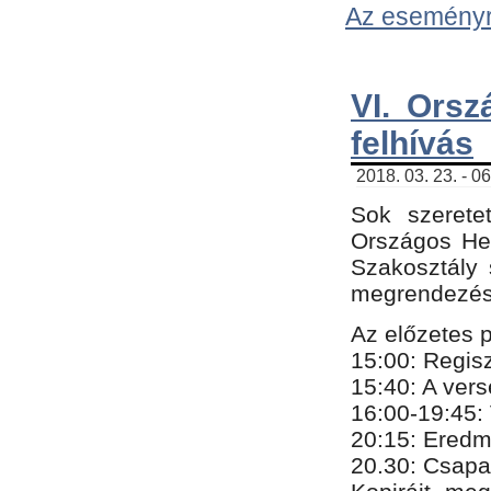
Az eseményről
VI. Orsz
felhívás
2018. 03. 23. - 0
Sok szerete
Országos He
Szakosztály 
megrendezésr
Az előzetes 
15:00: Regis
15:40: A ver
16:00-19:45:
20:
​15​
: Eredm
​20.30: Csapa