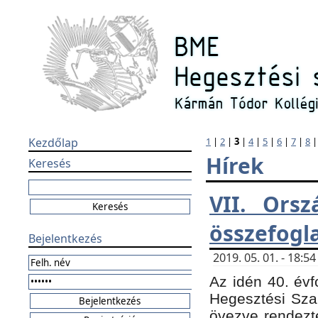
Kezdőlap
1
|
2
|
3
|
4
|
5
|
6
|
7
|
8
Hírek
Keresés
VII. Orsz
összefogl
Bejelentkezés
2019. 05. 01. - 18:
Az idén 40. évf
Hegesztési Sza
övezve rendezte