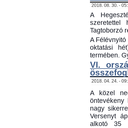
2018. 08. 30. - 05
A Hegeszté
szeretette
Tagtoborzó 
A Félévnyitó
oktatási h
termében. Gy
VI. orsz
összefog
2018. 04. 24. - 09
A közel neg
öntevékeny 
nagy sikerr
Versenyt áp
alkotó 35 h