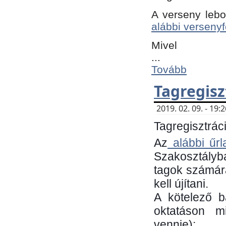
A verseny lebo
alábbi versenyf
Mivel
...
Tovább
Tagregisz
2019. 02. 09. - 19
Tagregisztráci
Az
alábbi űrl
Szakosztályb
tagok számára
kell újítani.
​A kötelező 
oktatáson m
vennie):