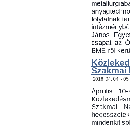
metallu
anyagtechn
folytatnak t
intézménybő
János Egyet
csapat az Ó
BME-ről kerül
Közleked
Szakmai
2018. 04. 04. - 05
Áprililis 1
Közlekedés
Szakmai N
hegesszetek 
mindenkit sok