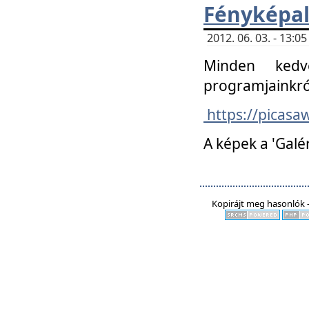
Fényképa
2012. 06. 03. - 13:
Minden kedv
programjainkró
https://picas
A képek a 'Galé
Kopirájt meg hasonlók -