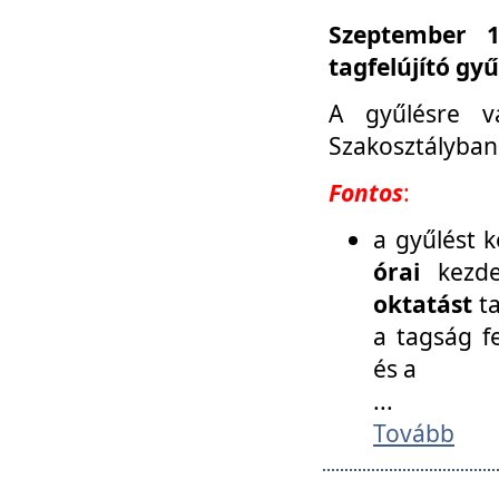
Szeptember 1
tagfelújító gy
A gyűlésre v
Szakosztályban
Fontos
:
a gyűlést 
órai
kezde
oktatást
t
a tagság f
és a
...
Tovább