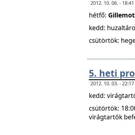
2012. 10. 06. - 18:
hétfő:
Gillemo
kedd: huzaltáro
csütörtök: hege
5. heti p
2012. 10. 03. - 22:
kedd: virágtar
csütörtök: 18:0
virágtartók bef