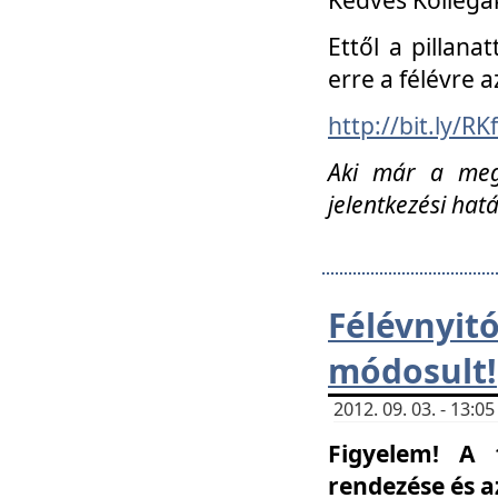
Ettől a pillana
erre a félévre a
http://bit.ly/RK
Aki már a megn
jelentkezési hat
Félévnyi
módosult!
2012. 09. 03. - 13:
Figyelem! A 
rendezése és 