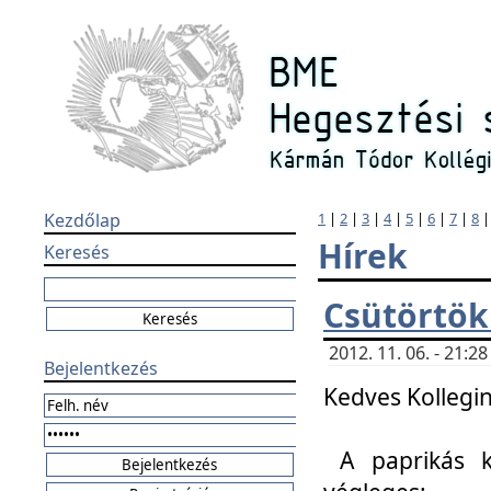
Kezdőlap
1
|
2
|
3
|
4
|
5
|
6
|
7
|
8
Hírek
Keresés
Csütörtök
2012. 11. 06. - 21:
Bejelentkezés
Kedves Kollegin
A paprikás k