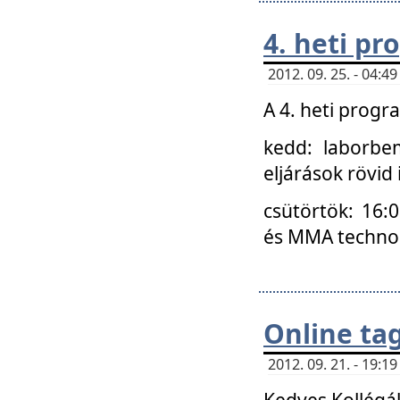
4. heti p
2012. 09. 25. - 04:
A 4. heti prog
kedd: laborbe
eljárások rövid
csütörtök: 16:
és MMA technoló
Online ta
2012. 09. 21. - 19:
Kedves Kollégá