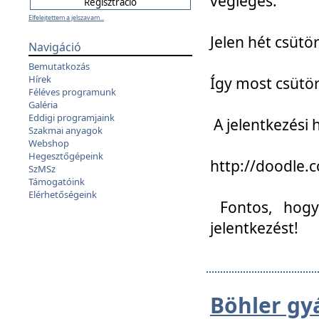
végleges:
Elfelejtettem a jelszavam...
Jelen hét csütör
Navigáció
Bemutatkozás
Hírek
Így most csütö
Féléves programunk
Galéria
Eddigi programjaink
A jelentkezési h
Szakmai anyagok
Webshop
Hegesztőgépeink
http://doodle
SzMSz
Támogatóink
Elérhetőségeink
Fontos, hogy 
jelentkezést!
Böhler gy