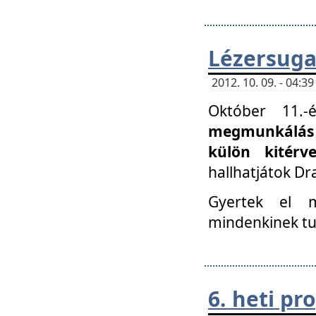
Lézersuga
2012. 10. 09. - 04:
Október 11.
megmunkálás 
külön kitér
hallhatjátok D
Gyertek el 
mindenkinek tu
6. heti p