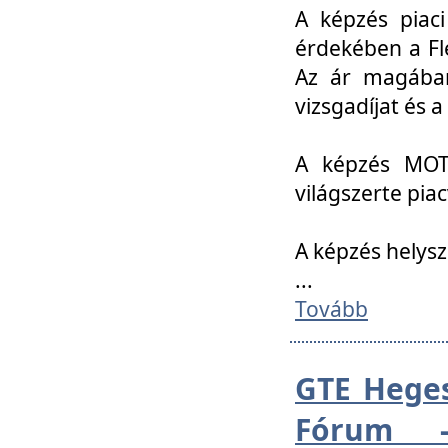
A képzés piac
érdekében a Fl
Az ár magában 
vizsgadíjat és a
A képzés MOT
világszerte pia
A képzés helys
...
Tovább
GTE Heges
Fórum -