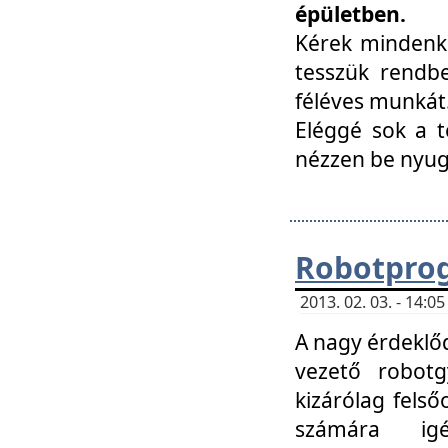
épületben.
Kérek mindenki
tesszük rendbe
féléves munkát
Eléggé sok a te
nézzen be nyu
Robotprog
2013. 02. 03. - 14:
A nagy érdeklőd
vezető robotg
kizárólag felső
számára ig