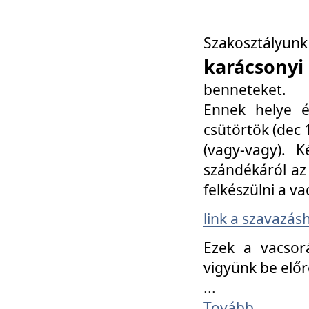
Szakosztály
karácsonyi
benneteket.
Ennek helye é
csütörtök (dec 1
(vagy-vagy). K
szándékáról az 
felkészülni a va
link a szavazás
Ezek a vacsor
vigyünk be előr
...
Tovább