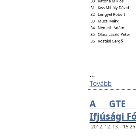
30
Katona Miklós
31
Kiss Mihály Dávid
32
Lengyel Róbert
33
Mucsi Márk
34
Németh Ádám
35
Olasz László Péter
36
Rostási Gergő
...
Tovább
A GTE H
Ifjúsági 
2012. 12. 13. - 15: