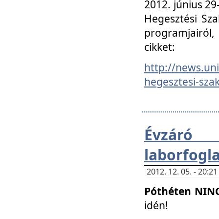
2012. június 2
Hegesztési Sza
programjairól,
cikket:
http://news.un
hegesztesi-szak
Évzáró 
laborfogl
2012. 12. 05. - 20:
Póthéten NIN
idén!