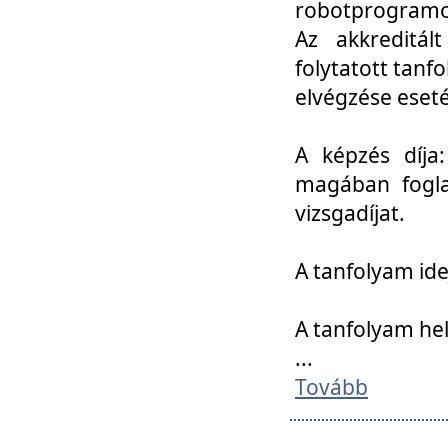
robotprogramoz
Az akkreditál
folytatott tan
elvégzése eset
A képzés díja
magában foglal
vizsgadíjat.
A tanfolyam ide
A tanfolyam he
...
Tovább