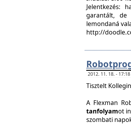
Jelentkezés: h
garantált, de
lemondaná vala
http://doodle.
Robotpro
2012. 11. 18. - 17:
Tisztelt Kollegi
A Flexman Robo
tanfolyam
ot i
szombati napo