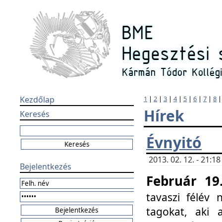
Kezdőlap
1
|
2
|
3
|
4
|
5
|
6
|
7
|
8
Hírek
Keresés
Évnyitó
2013. 02. 12. - 21:
Bejelentkezés
Február 19
tavaszi félév
tagokat, aki 