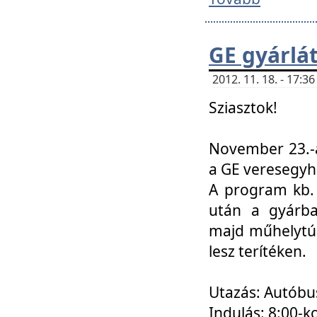
GE gyárlá
2012. 11. 18. - 17:
Sziasztok!
November 23.-á
a GE veresegyh
A program kb. 
után a gyárba
majd műhelytúr
lesz terítéken.
Utazás: Autóbu
Indulás: 8:00-k