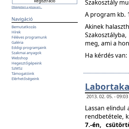
Szakosztály mu
Elfelejtettem a jelszavam...
A program kb. 1 
Navigáció
Akinek halaszth
Bemutatkozás
Hírek
Szakosztályba,
Féléves programunk
meg, ami a hon
Galéria
Eddigi programjaink
Szakmai anyagok
Ha kérdés van:
Webshop
Hegesztőgépeink
SzMSz
Támogatóink
Elérhetőségeink
Labortaka
2013. 02. 05. - 09:
Lassan elindul a
rendbetétele, k
7.-én, csütör