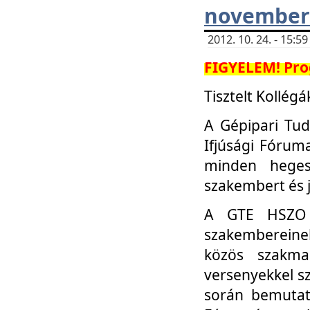
november 
2012. 10. 24. - 15:
FIGYELEM! Pro
Tisztelt Kollégá
A Gépipari Tu
Ifjúsági Fóru
minden heges
szakembert és 
A GTE HSZO I
szakembereinek
közös szakmai
versenyekkel sz
során bemutatk