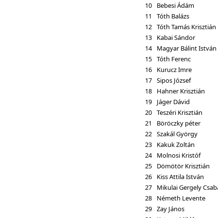
10
Bebesi Ádám
11
Tóth Balázs
12
Tóth Tamás Krisztián
13
Kabai Sándor
14
Magyar Bálint István
15
Tóth Ferenc
16
Kurucz Imre
17
Sipos József
18
Hahner Krisztián
19
Jáger Dávid
20
Teszéri Krisztián
21
Böröczky péter
22
Szakál György
23
Kakuk Zoltán
24
Molnosi Kristóf
25
Dömötör Krisztián
26
Kiss Attila István
27
Mikulai Gergely Csab
28
Németh Levente
29
Zay János