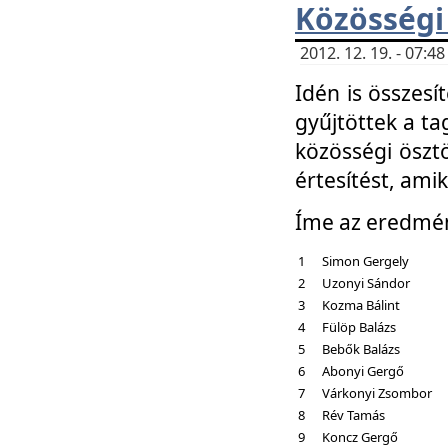
Közösségi
2012. 12. 19. - 07:
Idén is összesí
gyűjtöttek a ta
közösségi ösztö
értesítést, amik
Íme az eredmé
1
Simon Gergely
2
Uzonyi Sándor
3
Kozma Bálint
4
Fülöp Balázs
5
Bebők Balázs
6
Abonyi Gergő
7
Várkonyi Zsombor
8
Rév Tamás
9
Koncz Gergő