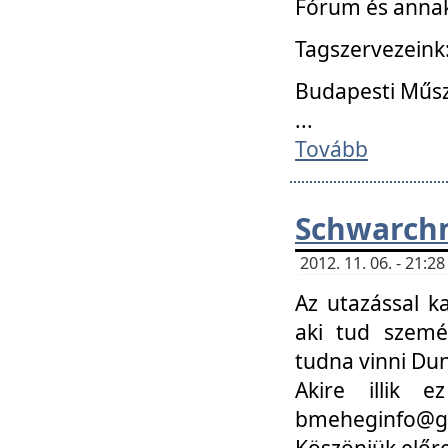
Fórum és annak
Tagszervezeink
Budapesti Műs
...
Tovább
Schwarchm
2012. 11. 06. - 21:
Az utazással k
aki tud szemé
tudna vinni Du
Akire illik 
bmeheginfo@gma
Köszönjük előre