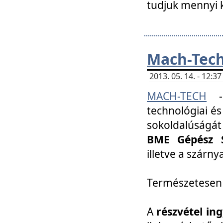
tudjuk mennyi k
Mach-Tech 
2013. 05. 14. - 12:
MACH-TECH
technológiai és
sokoldalúságát
BME Gépész S
illetve a szárn
Természetesen
A
részvétel in