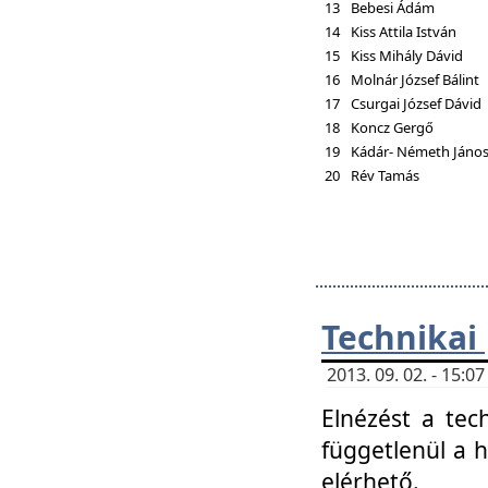
13
Bebesi Ádám
14
Kiss Attila István
15
Kiss Mihály Dávid
16
Molnár József Bálint
17
Csurgai József Dávid
18
Koncz Gergő
19
Kádár- Németh Jáno
20
Rév Tamás
Technikai
2013. 09. 02. - 15:
Elnézést a tec
függetlenül a 
elérhető.