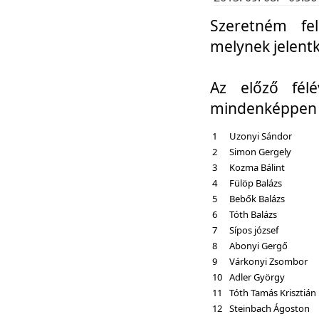
Szeretném fel
melynek jelent
Az előző fél
mindenképpen a
1
Uzonyi Sándor
2
Simon Gergely
3
Kozma Bálint
4
Fülöp Balázs
5
Bebők Balázs
6
Tóth Balázs
7
Sípos józsef
8
Abonyi Gergő
9
Várkonyi Zsombor
10
Adler György
11
Tóth Tamás Krisztián
12
Steinbach Ágoston