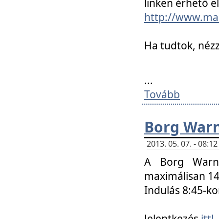
linken érhető el
http://www.mac
Ha tudtok, nézz
...
Tovább
Borg Warn
2013. 05. 07. - 08:
A Borg Warne
maximálisan 14 
Indulás 8:45-ko
Jelentkezés
itt!