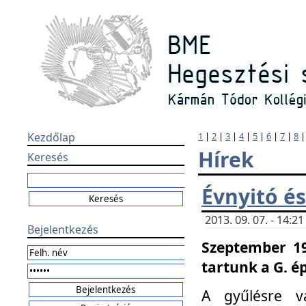
Kezdőlap
1
|
2
|
3
|
4
|
5
|
6
|
7
|
8
Hírek
Keresés
Évnyitó és
2013. 09. 07. - 14:
Bejelentkezés
Szeptember 19
tartunk a G. é
A gyűlésre v