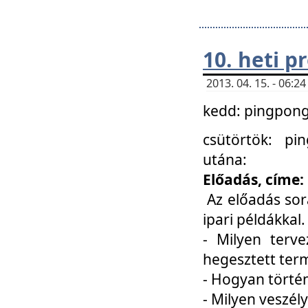
10. heti 
2013. 04. 15. - 06:
kedd: pingpong 
csütörtök: pi
utána:
Előadás, címe:
Az előadás sor
ipari példákkal
- Milyen terve
hegesztett ter
- Hogyan törté
- Milyen veszély