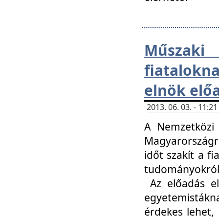
Műsza
fiatalokn
elnök elő
2013. 06. 03. - 11:
A Nemzetközi 
Magyarországr
időt szakít a f
tudományokról 
Az előadás el
egyetemisták
érdekes lehet,