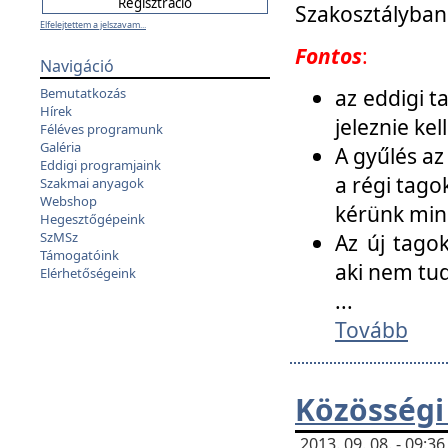
Szakosztályban
Elfelejtettem a jelszavam...
Fontos
:
Navigáció
az eddigi 
Bemutatkozás
Hírek
jeleznie ke
Féléves programunk
Galéria
A gyűlés az
Eddigi programjaink
a régi tago
Szakmai anyagok
Webshop
kérünk min
Hegesztőgépeink
SzMSz
Az új tago
Támogatóink
aki nem tud
Elérhetőségeink
...
Tovább
Közösségi
2013. 09. 08. - 09: