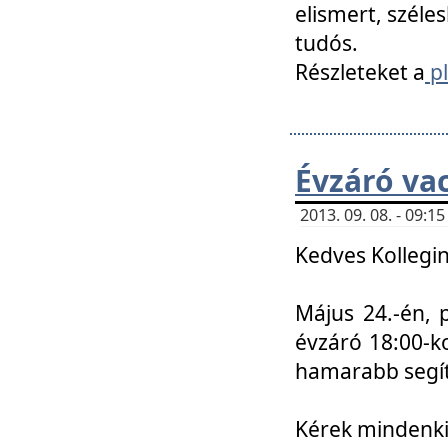
elismert, széle
tudós.
Részleteket a
pl
Évzáró va
2013. 09. 08. - 09:
Kedves Kollegin
Május 24.-én, 
évzáró 18:00-ko
hamarabb segít
Kérek mindenkit