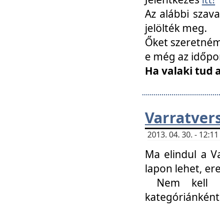
Az alábbi szav
jelölték meg.
Őket szeretném 
e még az időpo
Ha valaki tud 
Varratver
2013. 04. 30. - 12:
Ma elindul a V
lapon lehet, er
Nem kell mi
kategóriánként 