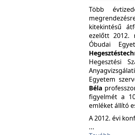
Több évtize
megrendezésr
kitekintésű á
ezelőtt 2012.
Óbudai Egy
Hegesztéstechn
Hegesztési Sz
Anyagvizsgála
Egyetem szerv
Béla
professzor
figyelmét a 10
emléket állító
A 2012. évi ko
...