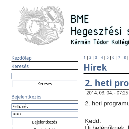
Kezdőlap
1
|
2
|
3
|
4
|
5
|
6
|
7
|
8
Hírek
Keresés
2. heti p
2014. 03. 04. - 07:
Bejelentkezés
2. heti program
Kedd:
Új belépőknek: 