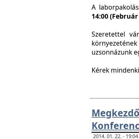
A laborpakolá
14:00 (Február
Szeretettel vá
környezetének
uzsonnázunk eg
Kérek mindenki
Megkezd
Konferenc
2014. 01. 22. - 19: