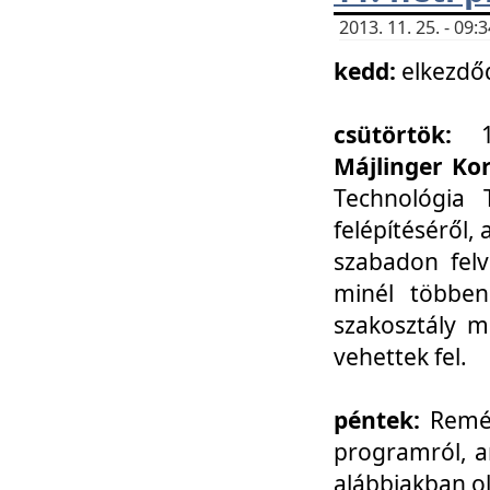
2013. 11. 25. - 09
kedd:
elkezdő
csütörtök:
Májlinger Ko
Technológia 
felépítéséről,
szabadon felv
minél többen
szakosztály m
vehettek fel.
péntek:
Remél
programról, a
alábbiakban ol