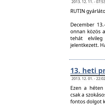
2013. 12. 11. - 07
RUTIN gyárláto
December 13.-á
onnan közös a
tehát elvile
jelentkezett. H
13. heti 
2013. 12. 01. - 22
Ezen a héten
csak a szokáso
fontos dolgot 