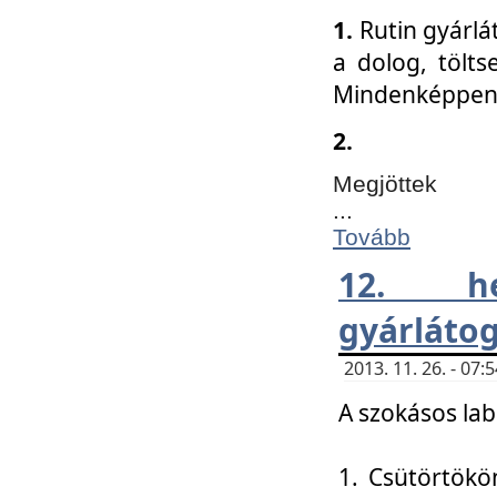
1.
Rutin gyárlá
a dolog, tölts
Mindenképpen 
2.
Megjöttek
...
Tovább
12. h
gyárlátog
2013. 11. 26. - 07
A szokásos lab
1. Csütörtökö