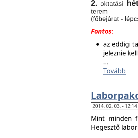
2.
hé
oktatási
terem
(főbejárat - lépc
Fontos
:
az eddigi 
jeleznie ke
...
Tovább
Laborpako
2014. 02. 03. - 12:
Mint minden f
Hegesztő labor