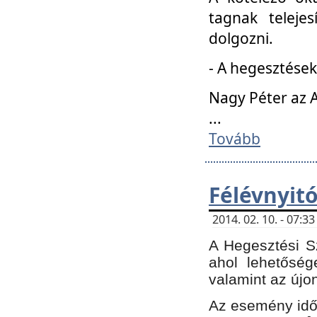
tagnak teleje
dolgozni.
- A hegesztések
Nagy Péter az A
...
Tovább
Félévnyit
2014. 02. 10. - 07:
A Hegesztési Sz
ahol lehetőség
valamint az újo
Az esemény időp