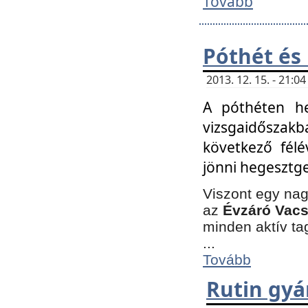
Tovább
Póthét és
2013. 12. 15. - 21:
A póthéten he
vizsgaidőszak
következő félé
jönni hegesztge
Viszont egy nag
az
Évzáró Vacs
minden aktív ta
...
Tovább
Rutin gyá