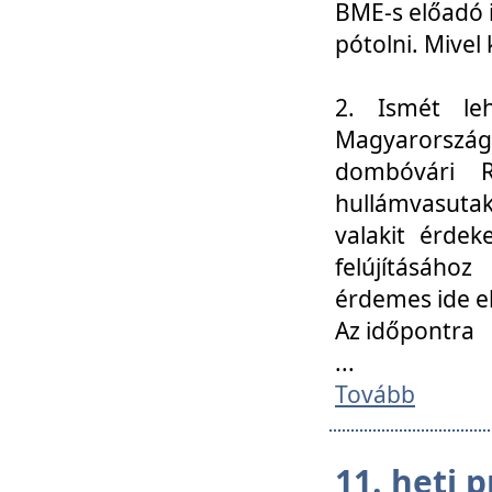
BME-s előadó i
pótolni. Mivel 
2. Ismét le
Magyarország
dombóvári R
hullámvasuta
valakit érdek
felújításáh
érdemes ide el
Az időpontra
...
Tovább
11. heti