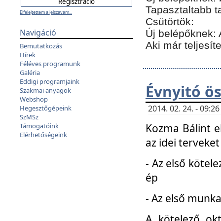
Tapasztaltabb t
Elfelejtettem a jelszavam...
Csütörtök:
Navigáció
Új belépőknek: 
Aki már teljesít
Bemutatkozás
Hírek
Féléves programunk
Galéria
Eddigi programjaink
Évnyitó ö
Szakmai anyagok
Webshop
2014. 02. 24. - 09:
Hegesztőgépeink
SzMSz
Kozma Bálint el
Támogatóink
Elérhetőségeink
az idei terveket
- Az első kötele
ép
- Az első munka
A kötelező ok