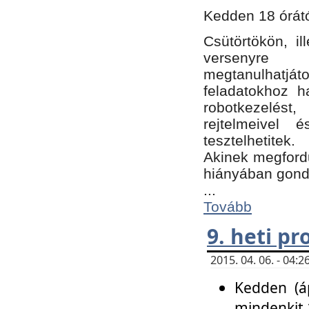
Kedden 18 órátó
Csütörtökön, i
versenyre k
megtanulhatj
feladatokhoz ha
robotkezelést
rejtelmeivel 
tesztelhetitek.
Akinek megfordu
hiányában gon
...
Tovább
9. heti p
2015. 04. 06. - 04
Kedden (áp
mindenkit 