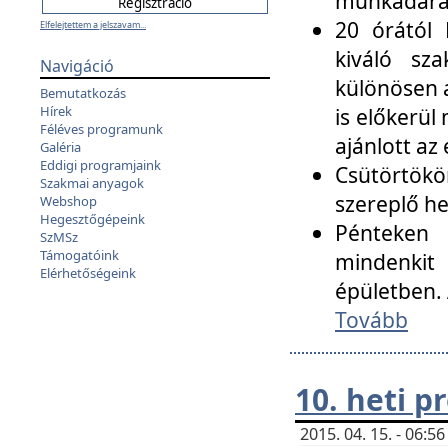
munkadarab
20 órától 
Elfelejtettem a jelszavam...
kiváló sz
Navigáció
különösen a
Bemutatkozás
Hírek
is előkerül
Féléves programunk
ajánlott az
Galéria
Eddigi programjaink
Csütörtökö
Szakmai anyagok
szereplő he
Webshop
Hegesztőgépeink
Pénteken 
SzMSz
Támogatóink
mindenkit
Elérhetőségeink
épületben. 
Tovább
10. heti 
2015. 04. 15. - 06: