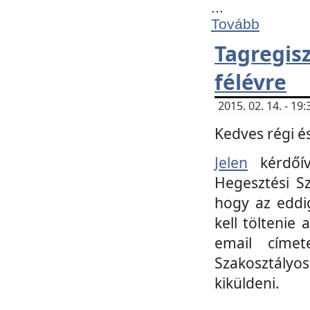
...
Tovább
Tagregi
félévre
2015. 02. 14. - 1
Kedves régi és
Jelen
kérdőív
Hegesztési Sz
hogy az eddi
kell töltenie
email címet
Szakosztályo
kiküldeni.