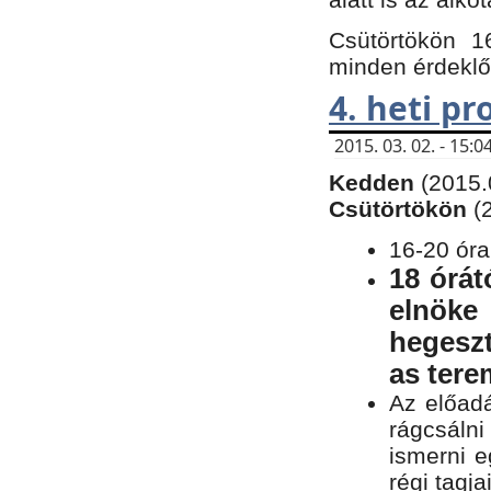
Csütörtökön 1
minden érdeklő
4. heti p
2015. 03. 02. - 15
Kedden
(2015.
Csütörtökön
(
16-20 óra
18 órát
elnöke
hegeszt
as ter
Az előad
rágcsálni
ismerni e
régi tagja