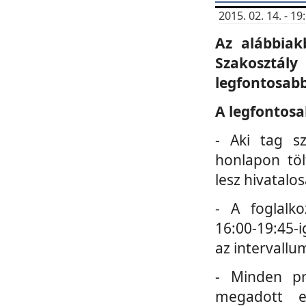
2015. 02. 14. - 
Az alábbiak
Szakosztá
legfontosabb
A legfontosa
- Aki tag s
honlapon töl
lesz hivatalo
- A foglalk
16:00-19:45-i
az intervallu
- Minden pr
megadott e