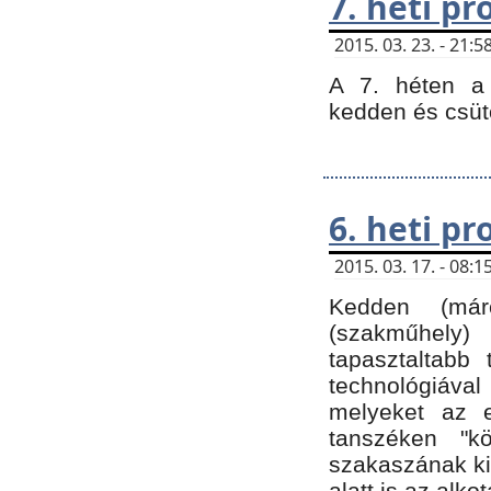
7. heti p
2015. 03. 23. - 21
A 7. héten a 
kedden és csüt
6. heti p
2015. 03. 17. - 08
Kedden (márc
(szakműhely)
tapasztaltabb 
technológiával
melyeket az e
tanszéken "k
szakaszának ki
alatt is az alko