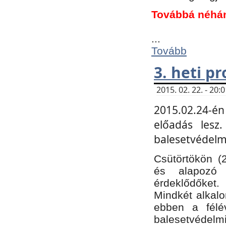
Továbbá néhá
...
Tovább
3. heti p
2015. 02. 22. - 20
2015.02.24-én
előadás lesz
balesetvédelmi
Csütörtökön (
és alapozó e
érdeklődőket.
Mindkét alkalo
ebben a félé
balesetvédelmi