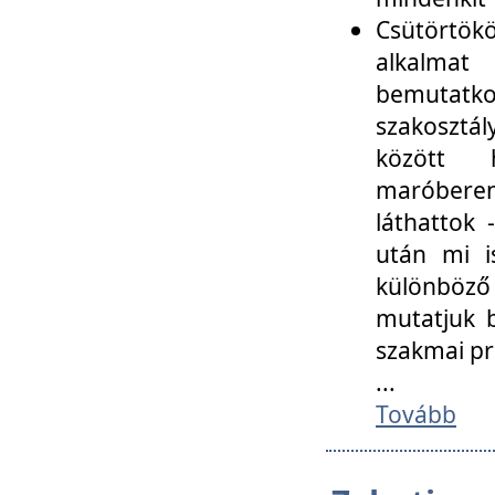
Csütörtökö
alkalmat
bemutatko
szakosztál
között
maróbere
láthattok
után mi i
különböző 
mutatjuk b
szakmai p
...
Tovább