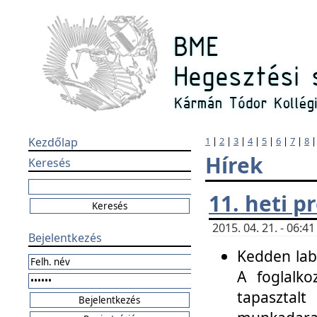
Kezdőlap
1
|
2
|
3
|
4
|
5
|
6
|
7
|
8
Hírek
Keresés
11. heti 
2015. 04. 21. - 06:
Bejelentkezés
Kedden labo
A foglalko
tapasztal