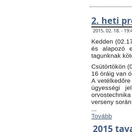
2. heti 
2015. 02. 18. - 1
Kedden (02.17
és alapozó e
tagunknak köt
Csütörtökön (0
16 óráig van ó
A vetélkedőre 
ügyességi je
orvostechnika 
verseny során
...
Tovább
2015 tav