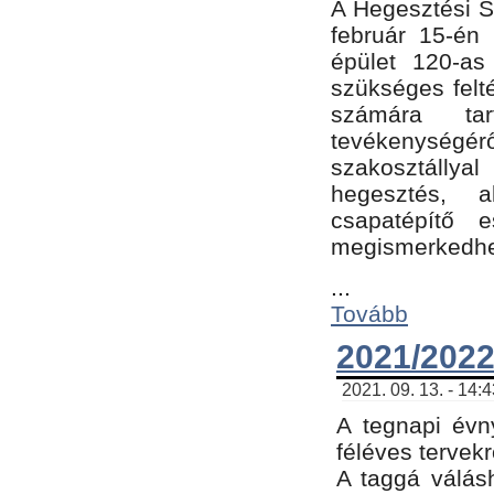
A Hegesztési Sz
február 15-én 
épület 120-a
szükséges felt
számára tar
tevékenységéről
szakosztálly
hegesztés, 
csapatépítő e
megismerkedhet
...
Tovább
2021/2022
2021. 09. 13. - 14:
A tegnapi évny
féléves tervekr
A taggá válásh