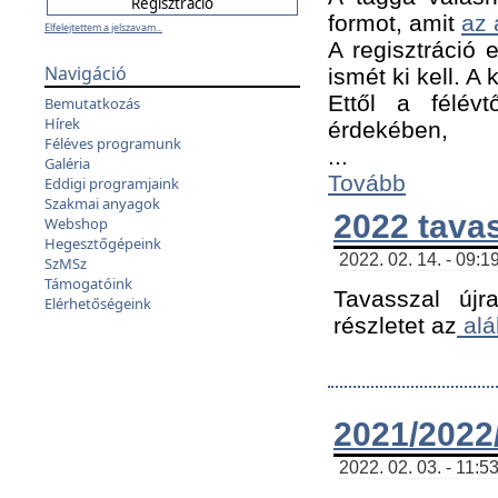
formot, amit
az 
Elfelejtettem a jelszavam...
A regisztráció e
Navigáció
ismét ki kell. A
Ettől a félév
Bemutatkozás
Hírek
érdekében,
Féléves programunk
...
Galéria
Tovább
Eddigi programjaink
Szakmai anyagok
2022 tava
Webshop
Hegesztőgépeink
2022. 02. 14. - 09:1
SzMSz
Támogatóink
Tavasszal újr
Elérhetőségeink
részletet az
alá
2021/2022/
2022. 02. 03. - 11:5