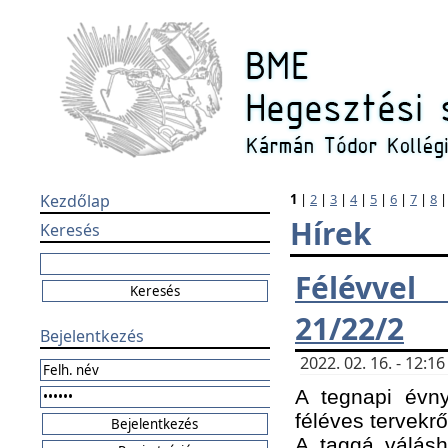
Kezdőlap
1
|
2
|
3
|
4
|
5
|
6
|
7
|
8
Hírek
Keresés
Félévvel
21/22/2
Bejelentkezés
2022. 02. 16. - 12:
A tegnapi évny
féléves tervekrő
A taggá válásho