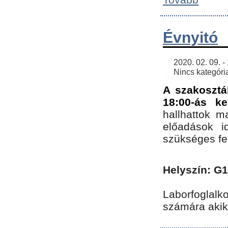
Évnyitó
    2020. 02. 09. - 19:30 | SimonGergo | 

    Nincs kategória
A szakosztá
18:00-ás ke
hallhattok ma
előadások id
szükséges fe
Helyszín: G
Laborfoglalk
számára akik