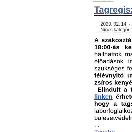
Tagregis
    2020. 02. 14. - 18:56 | SimonGergo | 

    Nincs kategória
A szakosztá
18:00-ás ke
hallhattok ma
előadások id
szükséges fe
félévnyitó u
zsíros kenyé
Elindult a 
linken
 érhet
hogy a tags
laborfogla
balesetvédel
...
Tovább