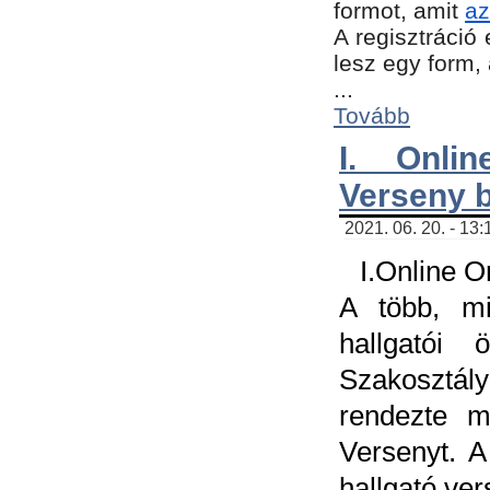
formot, amit
az
A regisztráció 
lesz egy form,
...
Tovább
I. Onli
Verseny 
2021. 06. 20. - 13
I.Online 
A több, mi
hallgatói
Szakosztál
rendezte m
Versenyt. A
hallgató ve