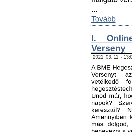
...
Tovább
I. Onli
Verseny
2021. 03. 11. - 13:
A BME Hegeszt
Versenyt, a
vetélkedő f
hegesztéstec
Unod már, hog
napok? Szer
keresztül? 
Amennyiben le
más dolgod,
benevezni a ve