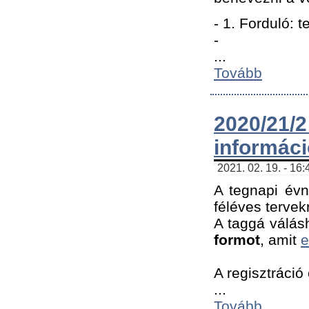
- 1. Forduló: 
-
...
Tovább
2020/21
informác
2021. 02. 19. - 16
A tegnapi évn
féléves tervek
A taggá válásh
formot
, amit
e
A regisztráció 
...
Tovább