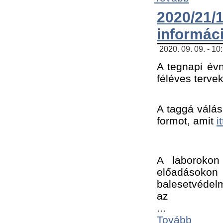
2020/21
informác
2020. 09. 09. - 10
A tegnapi évn
féléves tervek
A taggá válásh
formot, amit 
i
A laborokon 
előadásokon 
balesetvédelm
az ﻿
...
Tovább