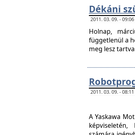
Dékáni sz
2011. 03. 09. - 09:
Holnap, márci
függetlenül a h
meg lesz tartva
Robotpro
2011. 03. 09. - 08:
A Yaskawa Moto
képviseletén, 
számára igényb