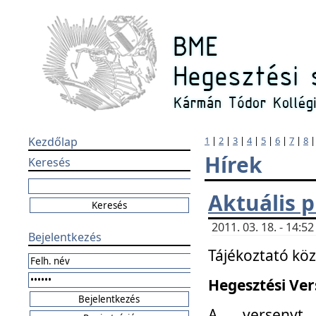
Kezdőlap
1
|
2
|
3
|
4
|
5
|
6
|
7
|
8
Hírek
Keresés
Aktuális 
2011. 03. 18. - 14:
Bejelentkezés
Tájékoztató kö
Hegesztési Vers
A versenyt 