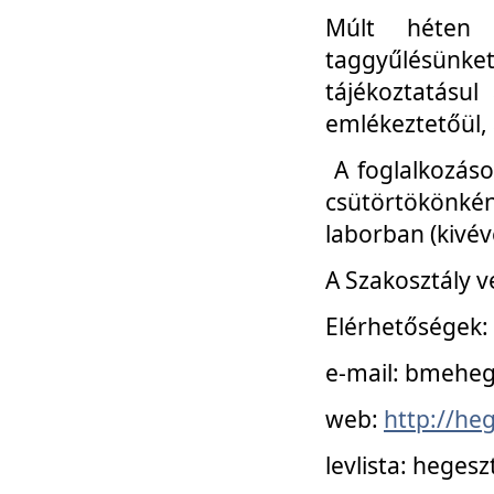
Múlt héten 
taggyűlésünke
tájékoztatásul
emlékeztetőül, a
A foglalkozáso
csütörtökönké
laborban (kivév
A Szakosztály v
Elérhetőségek:
e-mail: bmehe
web:
http://he
levlista: hege