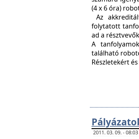
(4 x 6 óra) ro
Az akkreditál
folytatott tan
ad a résztvevő
A tanfolyamok
található robot
Részletekért és
Pályázato
2011. 03. 09. - 08: