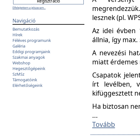
megrendezzük.
Elfelejtettem a jelszavam...
lesznek (pl. WPS
Navigáció
Az idei évben 
Bemutatkozás
Hírek
állnia, így max
Féléves programunk
Galéria
A nevezési hat
Eddigi programjaink
Szakmai anyagok
miatt érdemes 
Webshop
Hegesztőgépeink
Csapatok jele
SzMSz
Támogatóink
írt levélben,
Elérhetőségeink
kifüggesztett n
Ha biztosan ne
...
Tovább