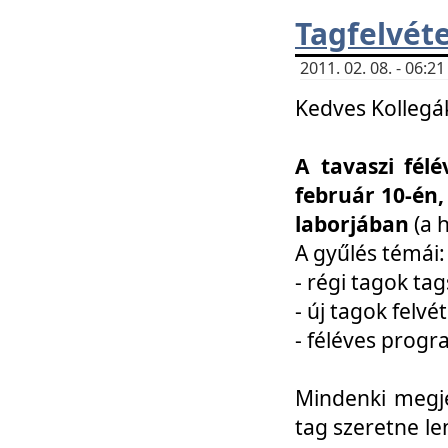
Tagfelvéte
2011. 02. 08. - 06:
Kedves Kollegá
A tavaszi fél
február 10-én,
laborjában
(a 
A gyűlés témái:
- régi tagok t
- új tagok felvé
- féléves prog
Mindenki megje
tag szeretne le