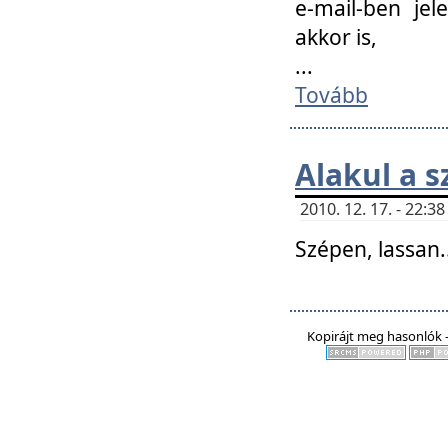
e-mail-ben jel
akkor is,
...
Tovább
Alakul a s
2010. 12. 17. - 22:
Szépen, lassan..
Kopirájt meg hasonlók -