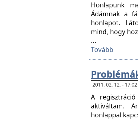
Honlapunk me
Ádámnak a fár
honlapot. Lát
mind, hogy hoz
...
Tovább
Problémák
2011. 02. 12. - 17:
A regisztráci
aktiváltam. 
honlappal kapcs