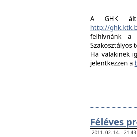
A GHK álta
http://ghk.ktk
felhívnánk a
Szakosztályos t
Ha valakinek i
jelentkezzen a
Féléves p
2011. 02. 14. - 21: