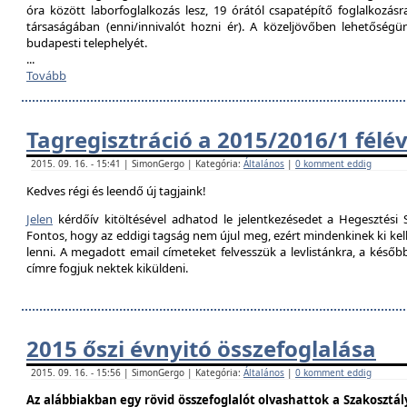
óra között laborfoglalkozás lesz, 19 órától csapatépítő foglalkozás
társaságában (enni/innivalót hozni ér). A közeljövőben lehetőségü
budapesti telephelyét.
...
Tovább
Tagregisztráció a 2015/2016/1 félé
2015. 09. 16. - 15:41 | SimonGergo | Kategória:
Általános
|
0 komment eddig
Kedves régi és leendő új tagjaink!
Jelen
kérdőív kitöltésével adhatod le jelentkezésedet a Hegesztési S
Fontos, hogy az eddigi tagság nem újul meg, ezért mindenkinek ki kell 
lenni. A megadott email címeteket felvesszük a levlistánkra, a későb
címre fogjuk nektek kiküldeni.
2015 őszi évnyitó összefoglalása
2015. 09. 16. - 15:56 | SimonGergo | Kategória:
Általános
|
0 komment eddig
Az alábbiakban egy rövid összefoglalót olvashattok a Szakosztály