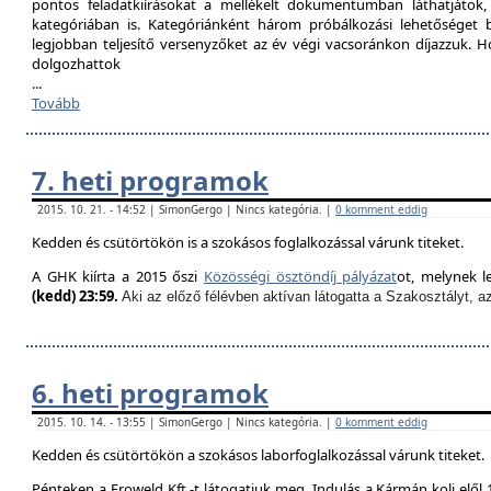
pontos feladatkiírásokat a mellékelt dokumentumban láthatjátok
kategóriában is. Kategóriánként három próbálkozási lehetőséget biz
legjobban teljesítő versenyzőket az év végi vacsoránkon díjazzuk. H
dolgozhattok
...
Tovább
7. heti programok
2015. 10. 21. - 14:52 | SimonGergo | Nincs kategória. |
0 komment eddig
Kedden és csütörtökön is a szokásos foglalkozással várunk titeket.
A GHK kiírta a 2015 őszi
Közösségi ösztöndíj pályázat
ot, melynek l
(kedd) 23:59.
Aki az előző félévben aktívan látogatta a Szakosztályt, a
6. heti programok
2015. 10. 14. - 13:55 | SimonGergo | Nincs kategória. |
0 komment eddig
Kedden és csütörtökön a szokásos laborfoglalkozással várunk titeket.
Pénteken a Froweld Kft.-t látogatjuk meg. Indulás a Kármán koli elől 