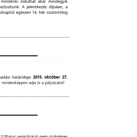
, mindenki indulhat akár mindegyik
tosítunk. A jelentkezés díjtalan, a
olnaptól egészen 14. hét csütörtökig
eadási határideje:
2015. október 27.
z mindenképpen adja le a pályázatot!
12:30-kor, regisztráció nem szükséges