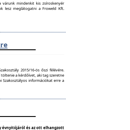
ra várunk mindenkit kis zsíroskenyér
nk lesz meglátogatni a Froweld Kft.
vre
zakosztály 2015/16-ös őszi félévére.
töltenie a kérdőívet, aki tag szeretne
bi Szakosztályos információkat erre a
 évnyitójáról és az ott elhangzott