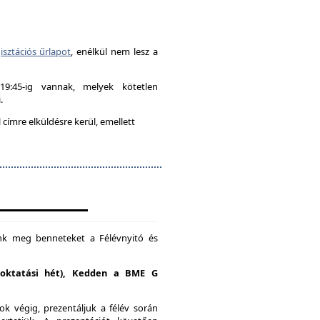
isztációs űrlapot
, enélkül nem lesz a
-19:45-ig vannak, melyek kötetlen
.
címre elküldésre kerül, emellett
unk meg benneteket a Félévnyitó és
. oktatási hét), Kedden a BME G
k végig, prezentáljuk a félév során