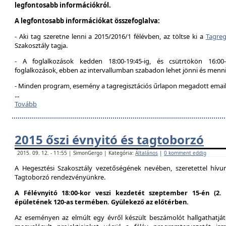
legfontosabb információkról.
A legfontosabb információkat összefoglalva:
- Aki tag szeretne lenni a 2015/2016/1 félévben, az töltse ki a
Tagreg
Szakosztály tagja.
- A foglalkozások kedden 18:00-19:45-ig, és csütrtökön 16:00
foglalkozások, ebben az intervallumban szabadon lehet jönni és menni
- Minden program, esemény a tagregisztációs űrlapon megadott email 
...
Tovább
2015 őszi évnyitó és tagtoborzó
2015. 09. 12. - 11:55 | SimonGergo | Kategória:
Általános
|
0 komment eddig
A Hegesztési Szakosztály vezetőségének nevében, szeretettel hív
Tagtoborzó rendezvényünkre.
A Félévnyitó 18:00-kor veszi kezdetét szeptember 15-én (2
épületének 120-as termében. Gyülekező az előtérben.
Az eseményen az elmúlt egy évről készült beszámolót hallgathatjáto