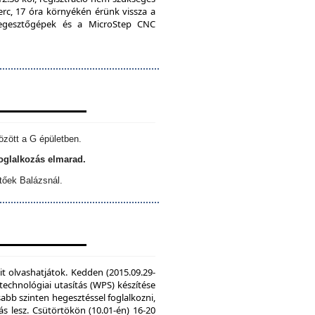
erc, 17 óra környékén érünk vissza a
 hegesztőgépek és a MicroStep CNC
özött a G épületben.
foglalkozás elmarad.
tőek Balázsnál.
it olvashatjátok. Kedden (2015.09.29-
echnológiai utasítás (WPS) készítése
sabb szinten hegesztéssel foglalkozni,
s lesz. Csütörtökön (10.01-én) 16-20