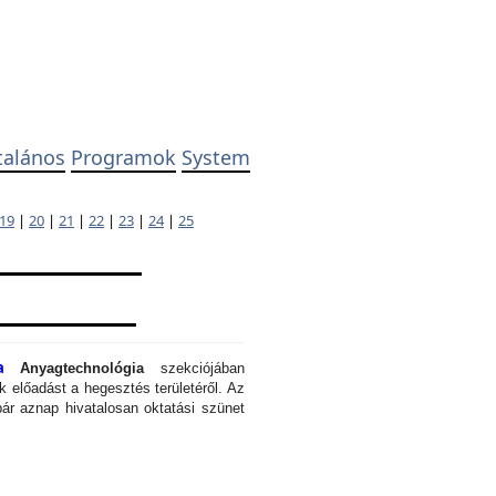
talános
Programok
System
19
|
20
|
21
|
22
|
23
|
24
|
25
a
Anyagtechnológia
szekciójában
 előadást a hegesztés területéről. Az
ár aznap hivatalosan oktatási szünet