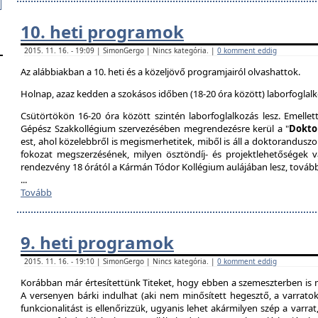
10. heti programok
2015. 11. 16. - 19:09 | SimonGergo | Nincs kategória. |
0 komment eddig
Az alábbiakban a 10. heti és a közeljövő programjairól olvashattok.
Holnap, azaz kedden a szokásos időben (18-20 óra között) laborfoglalk
Csütörtökön 16-20 óra között szintén laborfoglalkozás lesz. Emellet
Gépész Szakkollégium szervezésében megrendezésre kerül a "
Dokto
est, ahol közelebbről is megismerhetitek, miből is áll a doktoranduszo
fokozat megszerzésének, milyen ösztöndíj- és projektlehetőségek 
rendezvény 18 órától a Kármán Tódor Kollégium aulájában lesz, továb
...
Tovább
9. heti programok
2015. 11. 16. - 19:10 | SimonGergo | Nincs kategória. |
0 komment eddig
Korábban már értesítettünk Titeket, hogy ebben a szemeszterben is 
A versenyen bárki indulhat (aki nem minősített hegesztő, a varrat
funkcionalitást is ellenőrizzük, ugyanis lehet akármilyen szép a varrat