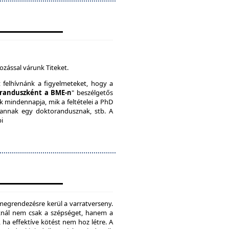
ozással várunk Titeket.
t felhívnánk a figyelmeteket, hogy a
randuszként a BME-n
" beszélgetős
k mindennapja, mik a feltételei a PhD
vannak egy doktorandusznak, stb. A
bi
megrendezésre kerül a varratverseny.
oknál nem csak a szépséget, hanem a
, ha effektíve kötést nem hoz létre. A