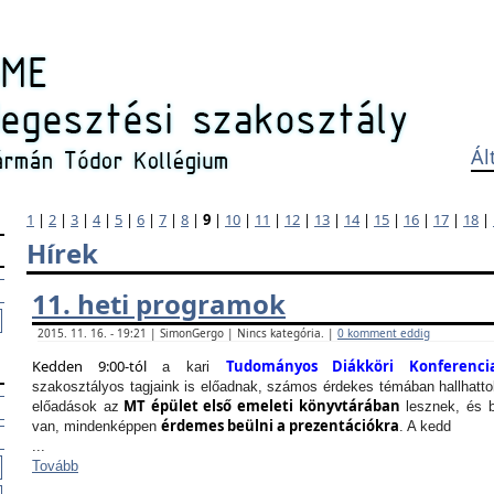
Ál
1
|
2
|
3
|
4
|
5
|
6
|
7
|
8
|
9
|
10
|
11
|
12
|
13
|
14
|
15
|
16
|
17
|
18
|
Hírek
11. heti programok
2015. 11. 16. - 19:21 | SimonGergo | Nincs kategória. |
0 komment eddig
Kedden 9:00-tól
Tudományos Diákköri Konferenci
a kari
szakosztályos tagjaink is előadnak, számos érdekes témában hallhattok
MT épület első emeleti könyvtárában
előadások az
lesznek, és b
érdemes beülni a prezentációkra
van, mindenképpen
. A kedd
...
Tovább