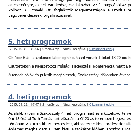
az eseményre, akinek van kedve, csatlakozhat. Az út nagyjából 45 p
kolihoz. A Froweld Kft. foglalkozik Magyarországon a Fronius
vágóberendezések forgalmazásával.
5. heti programok
2015. 10. 06. - 06:06 | SimonGergo | Nincs kategória. |
0 komment eddig
Október 6-án a szokásos laborfoglalkozással várunk Titeket 18-20 óra k
Csütörtökön a Nemzetközi Ifjúsági Hegesztési Konferencia miatt a 
A rendelt pólók és pulcsik megérkeztek, Szakosztály időpontban átvehe
4. heti programok
2015. 09. 28. - 07:47 | SimonGergo | Nincs kategória. |
0 komment eddig
Az alábbiakban a Szakosztály 4. heti programjait és a közeljövő terve
én) 18 órától Tóth Tamás tart előadást a G120-as teremben hegesztést
témában. A kurzus kb. 60 perces lesz, aki szeretne kicsit professzionáli
érdemes meghallgatnia. Ezen kívül a szokásos időben laborfoglalkozá