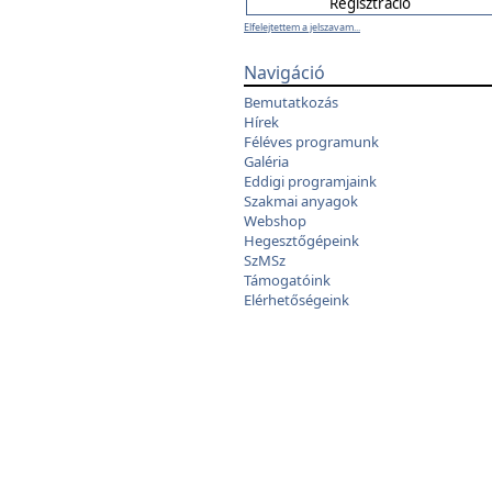
Elfelejtettem a jelszavam...
Navigáció
Bemutatkozás
Hírek
Féléves programunk
Galéria
Eddigi programjaink
Szakmai anyagok
Webshop
Hegesztőgépeink
SzMSz
Támogatóink
Elérhetőségeink