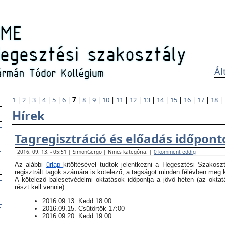
Ál
1
|
2
|
3
|
4
|
5
|
6
|
7
|
8
|
9
|
10
|
11
|
12
|
13
|
14
|
15
|
16
|
17
|
18
|
Hírek
Tagregisztráció és előadás időpont
2016. 09. 13. - 05:51 | SimonGergo | Nincs kategória. |
0 komment eddig
Az alábbi
űrlap
kitöltésével tudtok jelentkezni a Hegesztési Szakosz
regisztrált tagok számára is kötelező, a tagságot minden félévben meg ke
​A kötelező balesetvédelmi oktatások időpontja a jövő héten (az okt
részt kell vennie):
​2016.09.13. Kedd 18:00
2016.09.15. Csütörtök 17:00
2016.09.20. Kedd 19:00