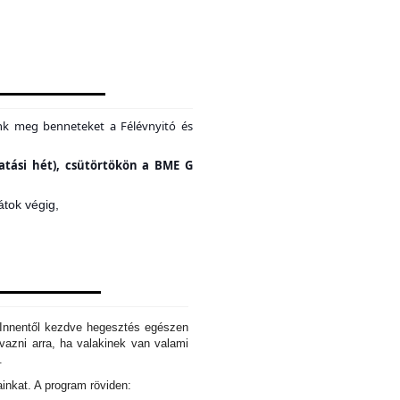
unk meg benneteket a Félévnyitó és
tatási hét), csütörtökön a BME G
átok végig,
. Innentől kezdve hegesztés egészen
azni arra, ha valakinek van valami
d.
ainkat. A program röviden: