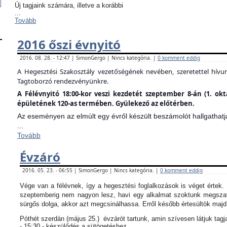
Új tagjaink számára, illetve a korábbi
...
Tovább
2016 őszi évnyitó
2016. 08. 28. - 12:47 | SimonGergo | Nincs kategória. |
0 komment eddig
A Hegesztési Szakosztály vezetőségének nevében, szeretettel hív
Tagtoborzó rendezvényünkre.
A Félévnyitó 18:00-kor veszi kezdetét szeptember 8-án (1. ok
épületének 120-as termében. Gyülekező az előtérben.
Az eseményen az elmúlt egy évről készült beszámolót hallgathatj
...
Tovább
Évzáró
2016. 05. 23. - 06:55 | SimonGergo | Nincs kategória. |
0 komment eddig
Vége van a félévnek, így a hegesztési foglalkozások is véget értek
szeptemberig nem nagyon lesz, havi egy alkalmat szoktunk megszav
sürgős dolga, akkor azt megcsinálhassa. Erről később értesültök maj
Póthét szerdán (május 25.) évzárót tartunk, amin szívesen látjuk tagj
- 15:30 - készülődés a sütögetéshez