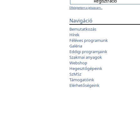
Elfelejtettem a jelszavam...
Navigáció
Bemutatkozás
Hírek
Féléves programunk
Galéria
Eddigi programjaink
Szakmai anyagok
Webshop
Hegesztőgépeink
SzMSz
Támogatóink
Elérhetőségeink