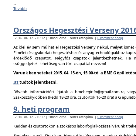
...
Tovább
Országos Hegesztési Verseny 201
2016. 04. 12. - 10:12 | SimonGergo | Nincs kategória. |
0 komment eddig
Az idei év sem múlhat el Hegesztési Verseny nélkül, melyet ismé
Elméleti és gyakorlati hegesztéshez és anyagtechnológiákhoz kapc
érdeklődő csapatot. Négyfős csapatok jelentkezhetnek. Ha
csüggedjetek, lehetőség van tört csapattal nevezni!
Várunk benneteket 2015. 04. 15-én, 15:00-tól a BME G épületéb
Itt
tudtok jelentkezni.
Bővebb információért írjatok a bmeheginfo@gmail.com-ra, vag
Szakosztályidőben (kedd 18-20 óra, csütörtök 16-20 óra) a G épületb
9. heti program
2016. 04. 12. - 10:17 | SimonGergo | Nincs kategória. |
0 komment eddig
Kedden és csütörtökön a szokásos laborfoglalkozással várunk titeke
Pénteken ismét Országos Hegesztési Verseny, minden érdeklődő