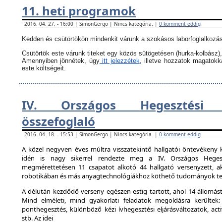
11. heti programok
2016. 04. 27. - 16:00 | SimonGergo | Nincs kategória. |
0 komment eddig
Kedden és csütörtökön mindenkit várunk a szokásos laborfoglalkozás
Csütörtök este várunk titeket egy közös sütögetésen (hurka-kolbász),
Amennyiben jönnétek, úgy
itt jelezzétek
, illetve hozzatok magatok
este költségeit.
IV. Országos Hegesztési 
összefoglaló
2016. 04. 18. - 15:53 | SimonGergo | Nincs kategória. |
0 komment eddig
A közel negyven éves múltra visszatekintő hallgatói öntevékeny 
idén is nagy sikerrel rendezte meg a IV. Országos Hegesz
megmérettetésen 11 csapatot alkotó 44 hallgató versenyzett, ak
robotikában és más anyagtechnológiákhoz köthető tudományok ter
A délután kezdődő verseny egészen estig tartott, ahol 14 állomást 
Mind elméleti, mind gyakorlati feladatok megoldásra kerültek:
ponthegesztés, különböző kézi ívhegesztési eljárásváltozatok, activ
stb. Az idei