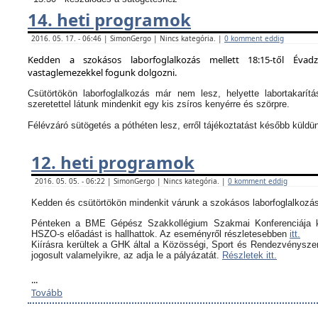
14. heti programok
2016. 05. 17. - 06:46 | SimonGergo | Nincs kategória. |
0 komment eddig
Kedden a szokásos laborfoglalkozás mellett 18:15-től Évad
vastaglemezekkel fogunk dolgozni.
Csütörtökön laborfoglalkozás már nem lesz, helyette labortakarítá
szeretettel látunk mindenkit egy kis zsíros kenyérre és szörpre.
Félévzáró sütögetés a póthéten lesz, erről tájékoztatást később küldü
12. heti programok
2016. 05. 05. - 06:22 | SimonGergo | Nincs kategória. |
0 komment eddig
Kedden és csütörtökön mindenkit várunk a szokásos laborfoglalkozás
Pénteken a BME Gépész Szakkollégium Szakmai Konferenciája k
HSZO-s előadást is hallhattok. Az eseményről részletesebben
itt.
Kiírásra kerültek a GHK által a
Közösségi, Sport és Rendezvényszerv
jogosult valamelyikre, az adja le a pályázatát.
Részletek itt.
...
Tovább