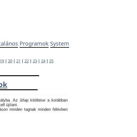
talános
Programok
System
19
|
20
|
21
|
22
|
23
|
24
|
25
ok
tályba. Az űrlap kitöltése a korábban
ll újítani.
atáson minden tagnak minden félévben