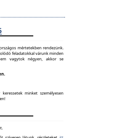
6
t országos mértetekben rendezünk.
solódó feladatokkal várunk minden
 nem vagytok négyen, akkor se
en.
y keressetek minket személyesen
en!
t.
t szívesen látunk. részleteket
itt