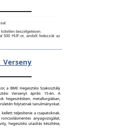
sal.
 kötetlen beszélgetésen.
kal 500 HUF-ot, amiből fedezzük az
Verseny
kör, a BME Hegesztési Szakosztály
tési Versenyt április 15-én. A
ik hegesztésben, metallurgiában,
ületén folytatnak tanulmányokat.
kellett teljesítenie a csapatoknak.
 roncsolásmentes anyagvizsgálat,
ity, hegesztési utasítás készítése,