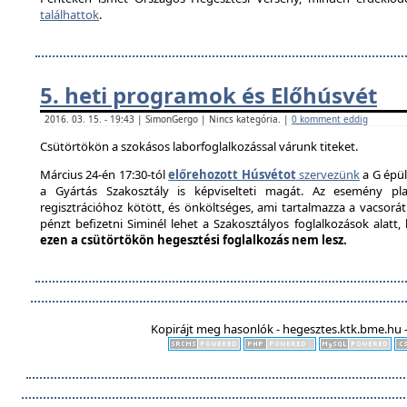
találhattok
.
5. heti programok és Előhúsvét
2016. 03. 15. - 19:43 | SimonGergo | Nincs kategória. |
0 komment eddig
Csütörtökön a szokásos laborfoglalkozással várunk titeket.
Március 24-én 17:30-tól
előrehozott Húsvétot
szervezünk
a G épül
a Gyártás Szakosztály is képviselteti magát. Az esemény pla
regisztrációhoz kötött, és önköltséges, ami tartalmazza a vacsorát é
pénzt befizetni Siminél lehet a Szakosztályos foglalkozások alatt
ezen a csütörtökön hegesztési foglalkozás nem lesz.
Kopirájt meg hasonlók - hegesztes.ktk.bme.hu -