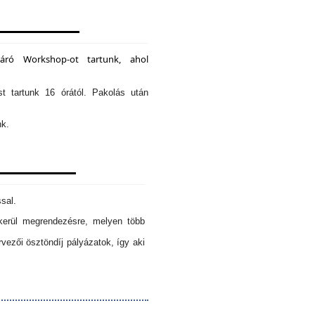
záró Workshop-ot tartunk, ahol
st tartunk 16 órától. Pakolás után
nk.
sal.
erül megrendezésre, melyen több
ezői ösztöndíj pályázatok, így aki