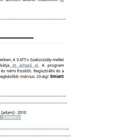
etben. A 3 ATT-s Szakosztály mellet
kátja
itt érhető el.
A program
s némi frissítőt. Regisztrálni és a
, legkésőbb március 23-áig!
Emiatt
 [adam] - 2010