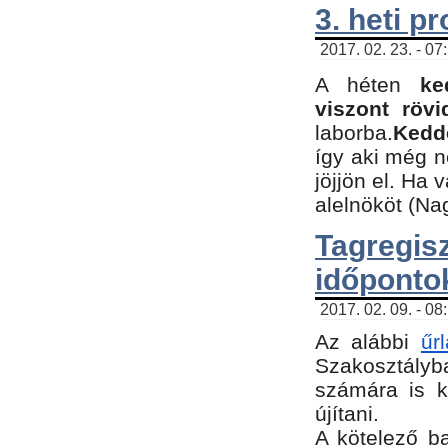
3. heti p
2017. 02. 23. - 07
A héten
ke
viszont rövi
laborba.
Kedde
így aki még 
jöjjön el. Ha 
alelnököt (Na
Tagreg
időponto
2017. 02. 09. - 08
Az alábbi
űr
Szakosztályba
számára is k
újítani.
​A kötelező b