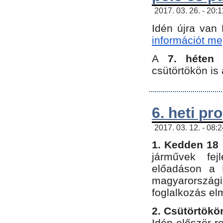
2017. 03. 26. - 20:
Idén újra van
információt meg
A
7. héten
csütörtökön is 
6. heti p
2017. 03. 12. - 08:
1. Kedden 18 
járművek fe
előadáson a 
magyarország
foglalkozás el
2. Csütörtökö
Idén először 