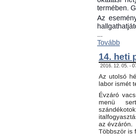
termében. G
Az eseménye
hallgathatjá
...
Tovább
14. heti
2016. 12. 05. - 
Az utolsó h
labor ismét 
Évzáró vacs
menü sert
szándékoto
italfogyaszt
az évzárón.
Többször is 