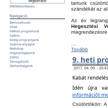
tartunk csütört
Elfelejtettem a jelszavam...
szándékát az a
Navigáció
Az év legran
Bemutatkozás
Hegesztési V
Hírek
Féléves programunk
megrendezésre 
Galéria
Eddigi programjaink
...
Szakmai anyagok
Webshop
Tovább
Hegesztőgépeink
9. heti p
SzMSz
Támogatóink
Elérhetőségeink
2017. 04. 09. - 20
Kabát rendelés
Idén újra va
információt meg
Csütörtökön:
A