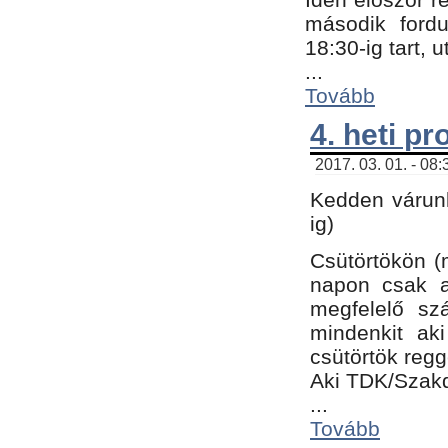
második fordu
18:30-ig tart,
...
Tovább
4. heti p
2017. 03. 01. - 08
Kedden várunk
ig)
Csütörtökön (
napon csak a
megfelelő sz
mindenkit ak
csütörtök regg
Aki TDK/Szak
...
Tovább