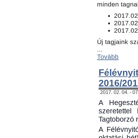
minden tagnak
​2017.02
2017.02
2017.02
Új tagjaink s
...
Tovább
Félévn
2016/201
2017. 02. 04. - 0
A Hegeszté
szeretette
Tagtoborzó 
A Félévnyit
oktatási hé