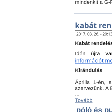
mindenkit a G-
kabát ren
2017. 03. 26. - 20
Kabát rendelé
Idén újra va
információt meg
Kirándulás
Április 1-én,
szervezünk. A 
...
Tovább
póló és pu