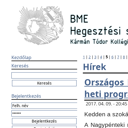
Kezdőlap
1
|
2
|
3
|
4
|
5
|
6
|
7
|
8
Hírek
Keresés
Országos 
heti prog
Bejelentkezés
2017. 04. 09. - 20:
Kedden a szokás
A Nagypénteki m