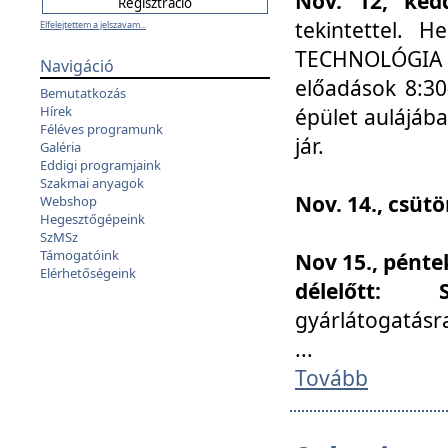
Nov. 12, kedd
tekintettel. 
Elfelejtettem a jelszavam...
TECHNOLÓGIA s
Navigáció
előadások 8:30
Bemutatkozás
Hírek
épület aulájába
Féléves programunk
jár.
Galéria
Eddigi programjaink
Szakmai anyagok
Nov. 14., csüt
Webshop
Hegesztőgépeink
SzMSz
Támogatóink
Nov 15., pénte
Elérhetőségeink
délelőtt:
gyárlátogatásr
...
Tovább