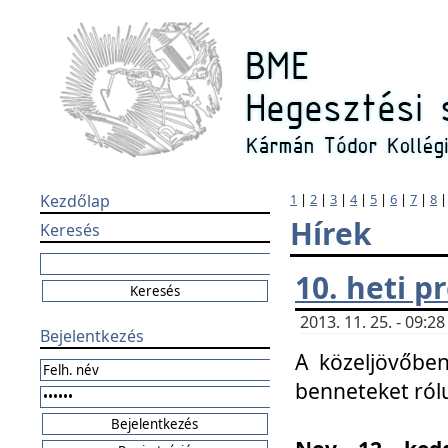
Kezdőlap
1
|
2
|
3
|
4
|
5
|
6
|
7
|
8
Hírek
Keresés
10. heti 
2013. 11. 25. - 09:
Bejelentkezés
A közeljövőben
benneteket ról