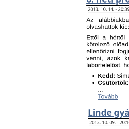
2013. 10. 14. - 20
Az alábbiakb
olvashattok kic
Ettől a héttől
kötelező előa
ellenőrizni fo
venni, azok k
laborfelelőst, h
K
edd:
Sima
Csütörtök:
...
Tovább
Linde gyá
2013. 10. 09. - 20