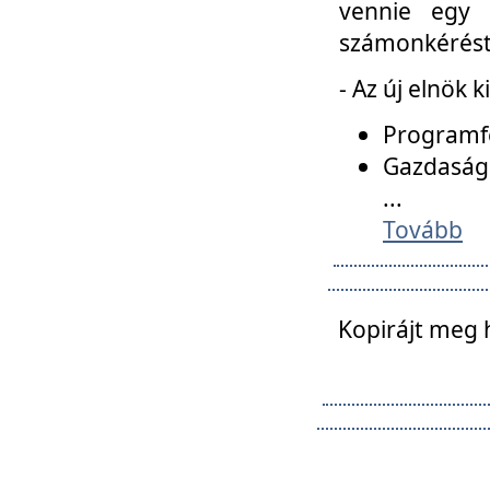
vennie egy 
számonkérést t
- Az új elnök 
Programfe
Gazdasági
...
Tovább
Kopirájt meg 