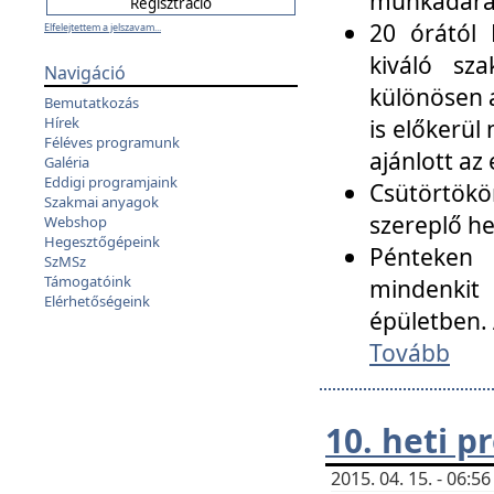
munkadarab
20 órától 
Elfelejtettem a jelszavam...
kiváló sz
Navigáció
különösen a
Bemutatkozás
Hírek
is előkerül
Féléves programunk
ajánlott az
Galéria
Eddigi programjaink
Csütörtökö
Szakmai anyagok
szereplő he
Webshop
Hegesztőgépeink
Pénteken 
SzMSz
Támogatóink
mindenkit
Elérhetőségeink
épületben. 
Tovább
10. heti 
2015. 04. 15. - 06: