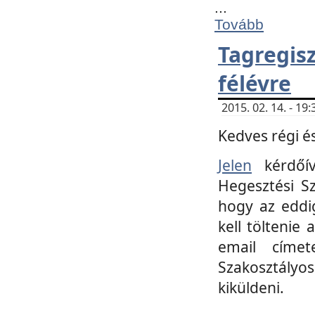
...
Tovább
Tagregi
félévre
2015. 02. 14. - 1
Kedves régi és
Jelen
kérdőív
Hegesztési Sz
hogy az eddi
kell töltenie
email címet
Szakosztályo
kiküldeni.