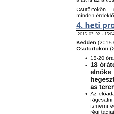
Csütörtökön 1
minden érdeklő
4. heti p
2015. 03. 02. - 15
Kedden
(2015.
Csütörtökön
(
16-20 óra
18 órát
elnöke
hegeszt
as ter
Az előad
rágcsálni
ismerni e
régi tagja