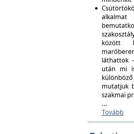
Csütörtökö
alkalmat
bemutatko
szakosztál
között
maróbere
láthattok
után mi i
különböző 
mutatjuk b
szakmai p
...
Tovább