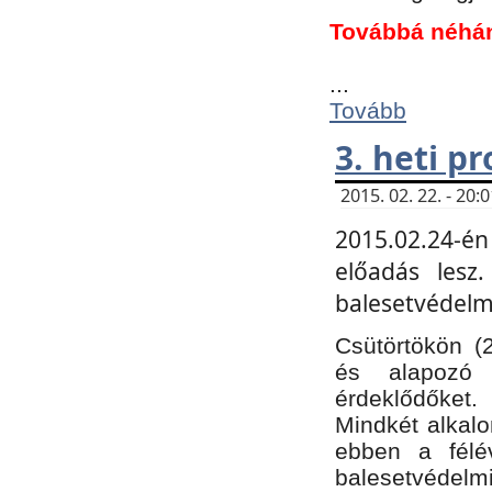
Továbbá néhá
...
Tovább
3. heti p
2015. 02. 22. - 20
2015.02.24-én
előadás lesz
balesetvédelmi
Csütörtökön (
és alapozó e
érdeklődőket.
Mindkét alkalo
ebben a félé
balesetvédelmi