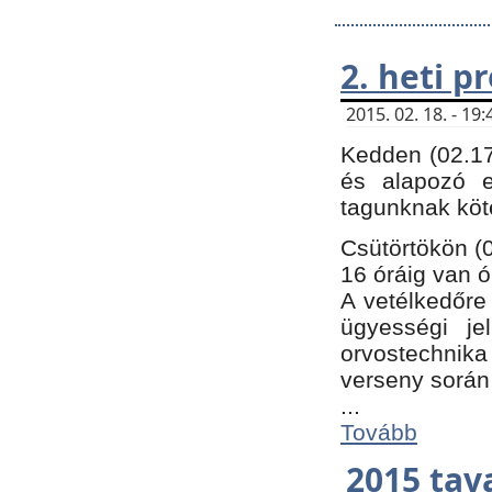
2. heti 
2015. 02. 18. - 1
Kedden (02.17
és alapozó e
tagunknak köt
Csütörtökön (0
16 óráig van ó
A vetélkedőre 
ügyességi je
orvostechnika 
verseny során
...
Tovább
2015 tav