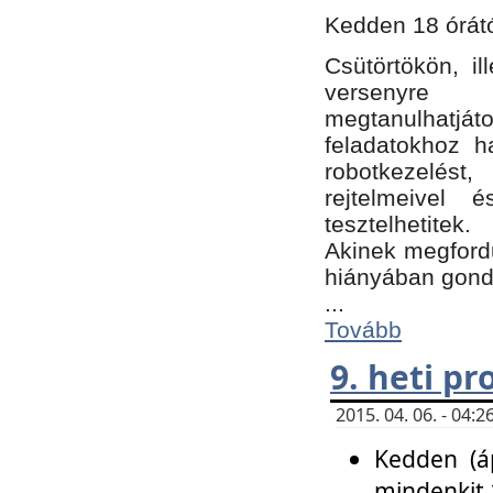
Kedden 18 órátó
Csütörtökön, i
versenyre k
megtanulhatj
feladatokhoz ha
robotkezelést
rejtelmeivel 
tesztelhetitek.
Akinek megfordu
hiányában gon
...
Tovább
9. heti p
2015. 04. 06. - 04
Kedden (áp
mindenkit 