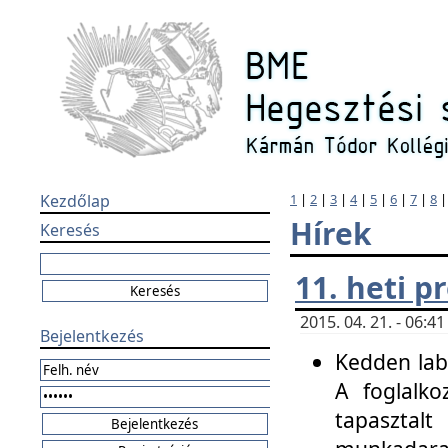
Kezdőlap
1
|
2
|
3
|
4
|
5
|
6
|
7
|
8
Hírek
Keresés
11. heti 
2015. 04. 21. - 06:
Bejelentkezés
Kedden labo
A foglalko
tapasztal