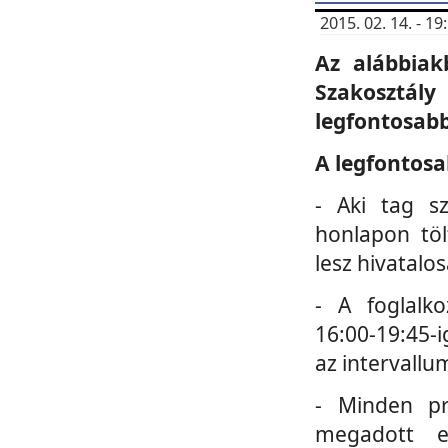
2015. 02. 14. - 
Az alábbiak
Szakosztá
legfontosabb
A legfontosa
- Aki tag s
honlapon töl
lesz hivatalo
- A foglalk
16:00-19:45-i
az intervallu
- Minden pr
megadott e