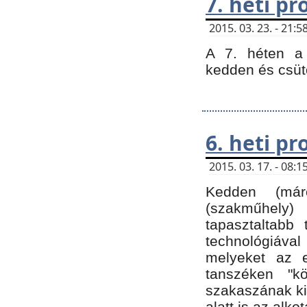
7. heti p
2015. 03. 23. - 21
A 7. héten a 
kedden és csüt
6. heti p
2015. 03. 17. - 08
Kedden (márc
(szakműhely)
tapasztaltabb 
technológiával
melyeket az e
tanszéken "k
szakaszának ki
alatt is az alko