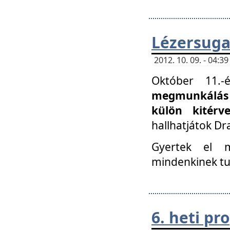
Lézersuga
2012. 10. 09. - 04:
Október 11.
megmunkálás 
külön kitér
hallhatjátok D
Gyertek el 
mindenkinek tu
6. heti p