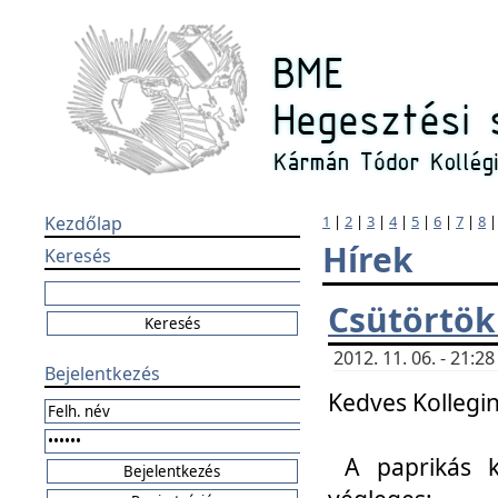
Kezdőlap
1
|
2
|
3
|
4
|
5
|
6
|
7
|
8
Hírek
Keresés
Csütörtök
2012. 11. 06. - 21:
Bejelentkezés
Kedves Kollegin
A paprikás k