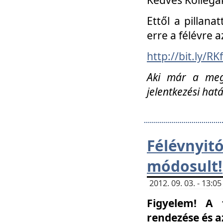
Ettől a pillana
erre a félévre a
http://bit.ly/RK
Aki már a megn
jelentkezési hat
Félévnyi
módosult!
2012. 09. 03. - 13:
Figyelem! A 
rendezése és 