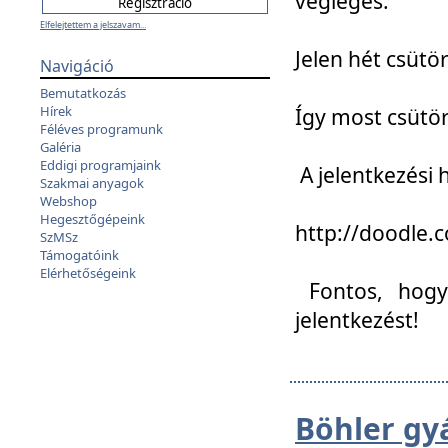
végleges:
Elfelejtettem a jelszavam...
Jelen hét csütör
Navigáció
Bemutatkozás
Hírek
Így most csütö
Féléves programunk
Galéria
Eddigi programjaink
A jelentkezési h
Szakmai anyagok
Webshop
Hegesztőgépeink
http://doodle
SzMSz
Támogatóink
Elérhetőségeink
Fontos, hogy 
jelentkezést!
Böhler gy