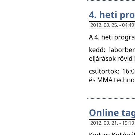
4. heti p
2012. 09. 25. - 04:
A 4. heti prog
kedd: laborbe
eljárások rövid
csütörtök: 16:
és MMA technoló
Online ta
2012. 09. 21. - 19:
Kedves Kollégá