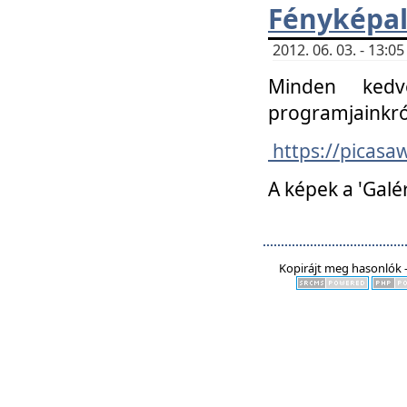
Fényképa
2012. 06. 03. - 13:
Minden kedv
programjainkró
https://picas
A képek a 'Galé
Kopirájt meg hasonlók -