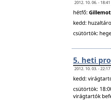
2012. 10. 06. - 18:
hétfő:
Gillemo
kedd: huzaltáro
csütörtök: hege
5. heti p
2012. 10. 03. - 22:
kedd: virágtar
csütörtök: 18:0
virágtartók bef