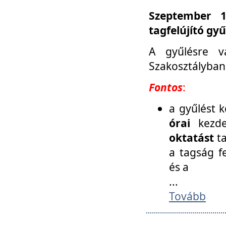
Szeptember 1
tagfelújító gy
A gyűlésre v
Szakosztályban
Fontos
:
a gyűlést 
órai
kezde
oktatást
t
a tagság f
és a
...
Tovább