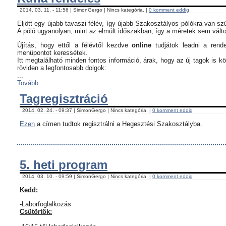
2014. 03. 11. - 11:56 | SimonGergo | Nincs kategória. |
0 komment eddig
Eljött egy újabb tavaszi félév, így újabb Szakosztályos pólókra van sz
A póló ugyanolyan, mint az elmúlt időszakban, így a méretek sem vált
Újítás, hogy ettől a félévtől kezdve
online
tudjátok leadni a rend
menüpontot keressétek.
Itt megtalálható minden fontos információ, árak, hogy az új tagok is 
röviden a legfontosabb dolgok:
...
Tovább
Tagregisztráció
2014. 02. 24. - 09:37 | SimonGergo | Nincs kategória. |
0 komment eddig
Ezen
a címen tudtok regisztrálni a Hegesztési Szakosztályba.
5. heti program
2014. 03. 10. - 09:59 | SimonGergo | Nincs kategória. |
0 komment eddig
Kedd:
-Laborfoglalkozás
Csütörtök: