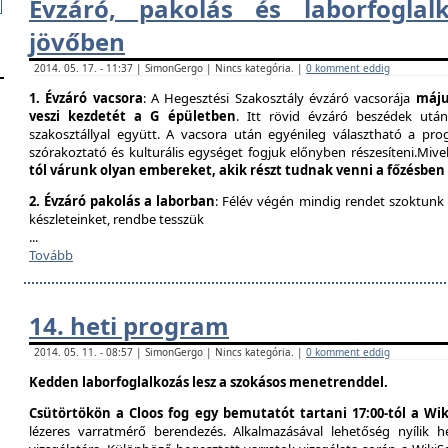
Évzáró, pakolás és laborfogla​
jövőben
2014. 05. 17. - 11:37 | SimonGergo | Nincs kategória. |
0 komment eddig
1. Évzáró vacsora
: A Hegesztési Szakosztály évzáró vacsorája
május
veszi kezdetét a G épületben
. Itt rövid évzáró beszédek utá
szakosztállyal együtt. A vacsora után egyénileg választható a prog
szórakoztató és kulturális egységet fogjuk előnyben részesíteni.Mivel
tól várunk olyan embereket, akik részt tudnak venni a főzésben
2. Évzáró pakolás a laborban
: Félév végén mindig rendet szoktunk
készleteinket, rendbe tesszük
...
Tovább
14. heti program
2014. 05. 11. - 08:57 | SimonGergo | Nincs kategória. |
0 komment eddig
Kedden laborfoglalkozás lesz a szokásos menetrenddel.
Csütörtökön a Cloos fog egy bemutatót tartani 17:00-tól a Wik
lézeres varratmérő berendezés. Alkalmazásával lehetőség nyílik 