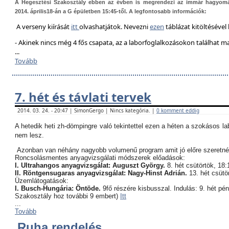
A Hegesztési Szakosztály ebben az évben is megrendezi az immár hagyom
2014. április18-án a G épületben 15:45-től. A legfontosabb információk:
A verseny kiírását
itt
olvashatjátok. Nevezni
ezen
táblázat kitöltésével 
- Akinek nincs még 4 fős csapata, az a laborfoglalkozásokon találhat 
...
Tovább
7. hét és távlati tervek
2014. 03. 24. - 20:47 | SimonGergo | Nincs kategória. |
0 komment eddig
A hetedik heti zh-dömpingre való tekintettel ezen a héten a szokásos l
nem lesz.
Azonban van néhány nagyobb volumenű program amit jó előre szeretné
Roncsolásmentes anyagvizsgálati módszerek előadások:
I. Ultrahangos anyagvizsgálat: Auguszt György.
8. hét csütörtök, 18:
II. Röntgensugaras anyagvizsgálat: Nagy-Hinst Adrián.
13. hét csütö
Üzemlátogatások:
I. Busch-Hungária: Öntöde.
9fő részére kisbusszal. Indulás: 9. hét pé
Szakosztály hoz további 9 embert)
Itt
...
Tovább
Ruha rendelés