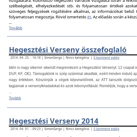
vizsgálatára. Különböző hegesztett varratok vizsgálata során a Wik
szélbeégését, elhelyezkedését stb. és folyamatosan értékeli azokat
szöveges feljegyzések rögzítésére alkalmas, az információkat belső
folyamatosan megosztja. Rövid ismertetés
itt
. Az előadás során a kés
...
Tovább
Hegesztési Verseny összefoglaló
2014. 04. 25. - 16:18 | SimonGergo | Nincs kategória. |
0 komment eddig
Idén is nagy sikerrel sikerült megrendezni a Hegesztési Versenyt. 12 csapat i
DUF, KF, OE). Támogatóink is szép számmal akadtak, ezért minden induló aj
nagy értékben. Köszönjük a cégek képviselőinek, az ATT tanszék dolgoz
tagjainak a versenyfeladatokat és azok lebonyolítását. Reméljük, hogy a ver
...
Tovább
Hegesztési Verseny 2014
2014. 04. 01. - 09:23 | SimonGergo | Nincs kategória. |
0 komment eddig