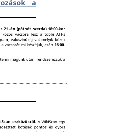
lkozások a
 21.-én (póthét szerda) 18:00-kor
n közös vacsora lesz a többi ATT-s
ram, valószínűleg valamelyik közeli
 a vacsorát mi készítjük, ezért
16:00-
 tenni magunk után, rendszerezzük a
iScan eszközükről.
A WikiScan egy
hegesztett kötések pontos és gyors