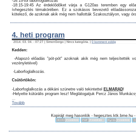
-16:15-től laborfoglalkozás
-18:15-19:45 Az érdeklődőket várja a G120as teremben egy előa
ívhegesztés témakörében. Ez a szokásos bevezető előadássorozat
kötelező, de azoknak akik még nem hallották Szakosztályon, vagy órar
4. heti program
2014. 03. 04. - 07:27 | SimonGergo | Nincs kategória. |
0 komment eddig
Kedden:
-Alapozó előadás "pót-pót" azoknak akik még nem teljesítették vo
vezényletével)
-Laborfoglalkozás.
Csütörtökön:
-Laborfoglalkozás a dékáni szünetre való tekintettel
ELMARAD
!
-Helyette kútúrális program lesz! Meglátogatjuk Percz János Munkác
...
Tovább
Kopirájt meg hasonlók - hegesztes.ktk.bme.hu -