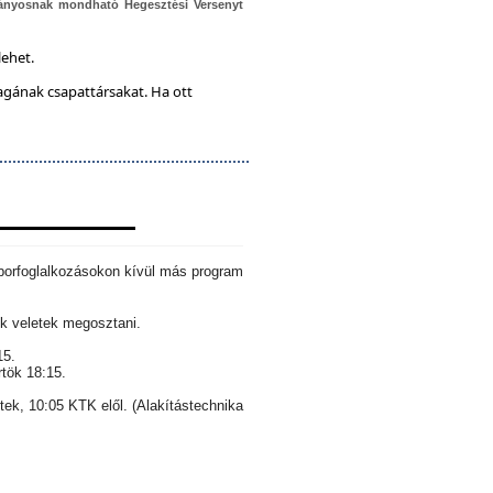
ányosnak mondható Hegesztési Versenyt
lehet.
magának csapattársakat. Ha ott
aborfoglalkozásokon kívül más program
k veletek megosztani.
15.
rtök 18:15.
ntek, 10:05 KTK elől. (Alakítástechnika