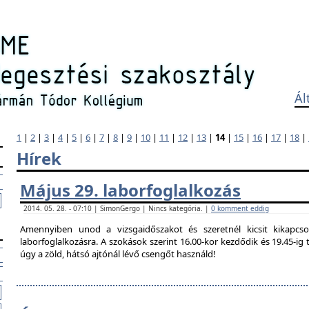
Ál
1
|
2
|
3
|
4
|
5
|
6
|
7
|
8
|
9
|
10
|
11
|
12
|
13
|
14
|
15
|
16
|
17
|
18
|
Hírek
Május 29. laborfoglalkozás
2014. 05. 28. - 07:10 | SimonGergo | Nincs kategória. |
0 komment eddig
Amennyiben unod a vizsgaidőszakot és szeretnél kicsit kikapcso
laborfoglalkozásra. A szokások szerint 16.00-kor kezdődik és 19.45-i
úgy a zöld, hátsó ajtónál lévő csengőt használd!