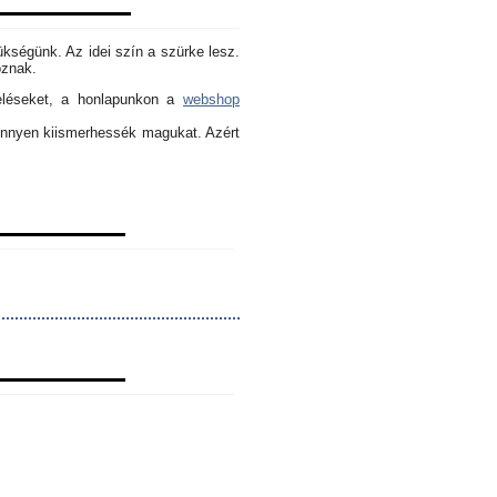
ükségünk. Az idei szín a szürke lesz.
oznak.
eléseket, a honlapunkon a
webshop
könnyen kiismerhessék magukat. Azért