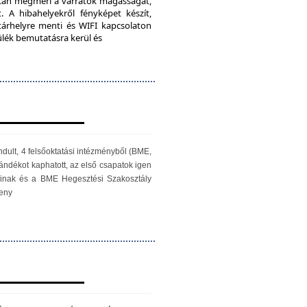
iScan megméri a varratok magasságát,
. A hibahelyekről fényképet készít,
 tárhelyre menti és WIFI kapcsolaton
zülék bemutatásra kerül és
ndult, 4 felsőoktatási intézményből (BME,
ándékot kaphatott, az első csapatok igen
óinak és a BME Hegesztési Szakosztály
seny