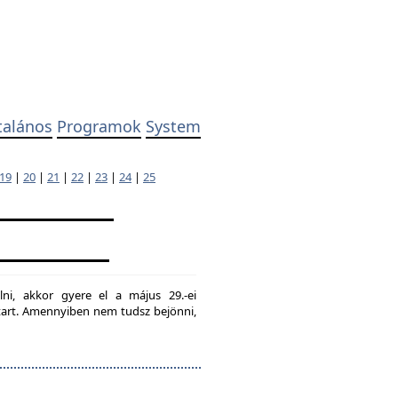
talános
Programok
System
19
|
20
|
21
|
22
|
23
|
24
|
25
lni, akkor gyere el a május 29.-ei
g tart. Amennyiben nem tudsz bejönni,