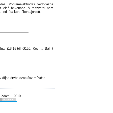
dás: Volfrámelektródás védőgázos
 első felvonása. A részvétel nem
endi óra keretében ajánlott.
lna. (18:15-től G120, Kozma Bálint
sy-díjas ötvös-szobrász művész
 [adam] - 2010