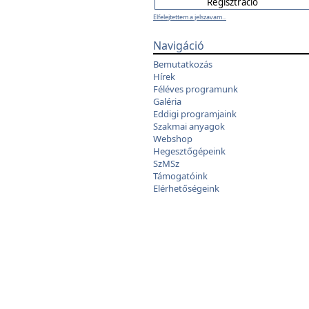
Elfelejtettem a jelszavam...
Navigáció
Bemutatkozás
Hírek
Féléves programunk
Galéria
Eddigi programjaink
Szakmai anyagok
Webshop
Hegesztőgépeink
SzMSz
Támogatóink
Elérhetőségeink