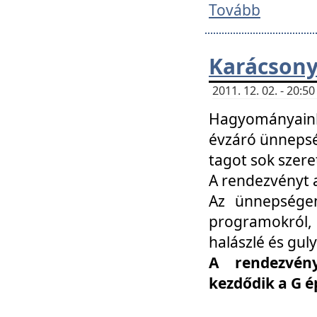
Tovább
Karácsony
2011. 12. 02. - 20:
Hagyományaink
évzáró ünnepség
tagot sok szere
A rendezvényt a
Az ünnepségen
programokról,
halászlé és guly
A rendezvén
kezdődik a G 