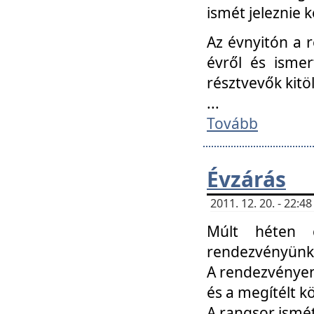
ismét jeleznie k
Az évnyitón a 
évről és ismer
résztvevők kitö
...
Tovább
Évzárás
2011. 12. 20. - 22:
Múlt héten c
rendezvényünk, 
A rendezvényen 
és a megítélt k
A rangsor ismét