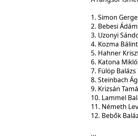
1. Simon Gerge
2. Bebesi Ádám
3. Uzonyi Sánd
4. Kozma Bálin
5. Hahner Krisz
6. Katona Mikl
7. Fülöp Balázs
8. Steinbach Á
9. Krizsán Tam
10. Lammel Bal
11. Németh Le
12. Bebők Balá
...