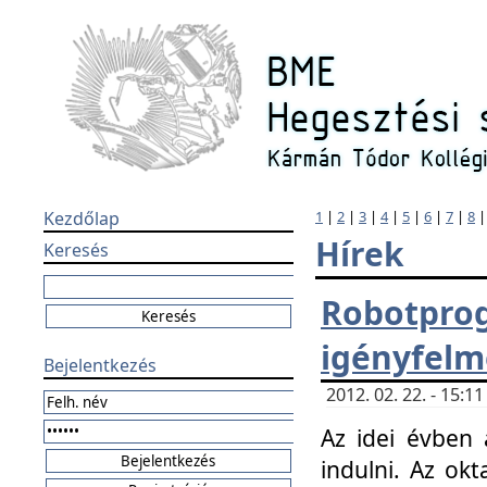
Kezdőlap
1
|
2
|
3
|
4
|
5
|
6
|
7
|
8
Hírek
Keresés
Robotpr
igényfelm
Bejelentkezés
2012. 02. 22. - 15:
Az idei évben 
indulni. Az o