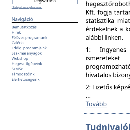
hegesztőroboth
Elfelejtettem a jelszavam...
Kft. fogja tart
Navigáció
statisztika mi
Bemutatkozás
érdekelnek a k
Hírek
alábbi linken.
Féléves programunk
Galéria
Eddigi programjaink
1: Ingyenes k
Szakmai anyagok
ismereteket
Webshop
Hegesztőgépeink
programozhat
SzMSz
hivatalos bizon
Támogatóink
Elérhetőségeink
2: Fizetős képz
...
Tovább
Tudnivalók