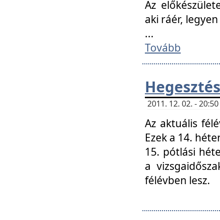
Az előkészület
aki ráér, legyen
...
Tovább
Hegesztés
2011. 12. 02. - 20:
Az aktuális fél
Ezek a 14. hét
15. pótlási hét
a vizsgaidősz
félévben lesz.