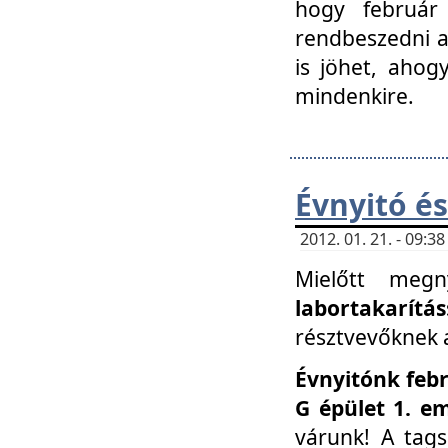
hogy február 
rendbeszedni a 
is jöhet, ahog
mindenkire.
Évnyitó és
2012. 01. 21. - 09:
Mielőtt megn
labortakarítás
résztvevőknek a 
Évnyitónk febr
G épület 1. e
várunk! A tag