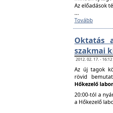
Az előadások 
...
Tovább
Oktatás 
szakmai k
2012. 02. 17. - 16:
Az új tagok k
rövid bemuta
Hőkezelő labo
20:00-tól a nyá
a Hőkezelő lab