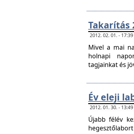
Takarítás 
2012. 02. 01. - 17:
Mivel a mai na
holnapi napon
tagjainkat és jö
Év eleji l
2012. 01. 30. - 13:
Újabb félév ke
hegesztőlabort 