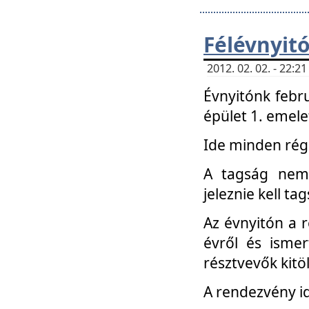
Félévnyit
2012. 02. 02. - 22:
Évnyitónk febru
épület 1. emele
Ide minden régi
A tagság nem
jeleznie kell ta
Az évnyitón a 
évről és ismer
résztvevők kitö
A rendezvény id