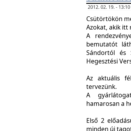
2012. 02. 19. - 13:
Csütörtökön me
Azokat, akik itt 
A rendezvénye
bemutatót lát
Sándortól és 
Hegesztési Ver
Az aktuális f
tervezünk.
A gyárlátoga
hamarosan a h
Első 2 előadás
minden új tago