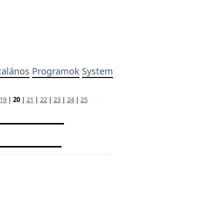
talános
Programok
System
19
|
20
|
21
|
22
|
23
|
24
|
25