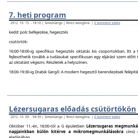
7. heti program
2012. 10. 15. - 18:10 | SimonGergo | Nincs kategória. |
0 komment eddig
kedd: polc befejezése, hegesztés
csütörtök:
16:00-18:00-ig specifikus hegesztés oktatás kis csoportokban. Itt 
fejleszthetik tovább a tudásukat specifikusan egy eljárást szem előtt t
az oktatást végezni. Részletek a helyszínen.
18:00-19:30-ig Drabik Gergő: A modern hegesztő berendezések felépítés
Lézersugaras előadás csütörtökön
2012. 10. 09. - 04:39 | SimonGergo | Nincs kategória. |
0 komment eddig
Október 11.-én, 18:00-tól a G épületben
Lézersugaras megmunkál
napjainkban külön kitérve a mikromegmunkálásokra
című 
eladásában.