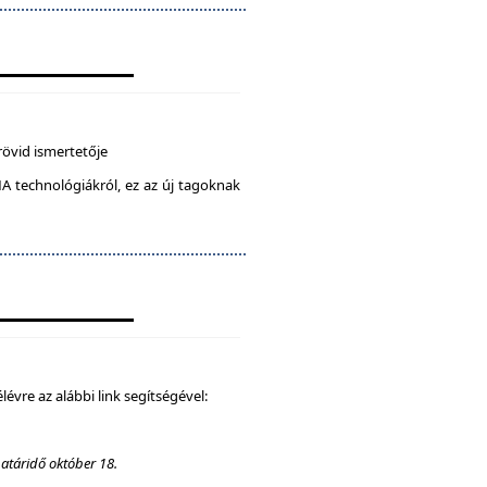
rövid ismertetője
A technológiákról, ez az új tagoknak
élévre az alábbi link segítségével:
határidő október 18.