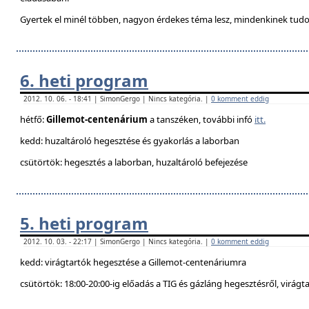
Gyertek el minél többen, nagyon érdekes téma lesz, mindenkinek tudo
6. heti program
2012. 10. 06. - 18:41 | SimonGergo | Nincs kategória. |
0 komment eddig
hétfő:
Gillemot-centenárium
a tanszéken, további infó
itt.
kedd: huzaltároló hegesztése és gyakorlás a laborban
csütörtök: hegesztés a laborban, huzaltároló befejezése
5. heti program
2012. 10. 03. - 22:17 | SimonGergo | Nincs kategória. |
0 komment eddig
kedd: virágtartók hegesztése a Gillemot-centenáriumra
csütörtök: 18:00-20:00-ig előadás a TIG és gázláng hegesztésről, virágt