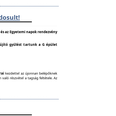
dosult!
e és az Egyetemi napok rendezvény
lújító gyűlést tartunk a G épület
rai
kezdettel az újonnan belépőknek
való részvétel a tagság feltétele. Az