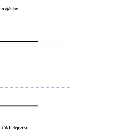
m ajánlani.
artók befejezése