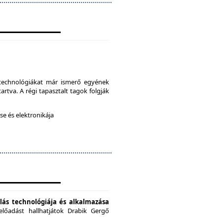
a technológiákat már ismerő egyének
artva. A régi tapasztalt tagok folgják
e és elektronikája
ás technológiája és alkalmazása
előadást hallhatjátok Drabik Gergő