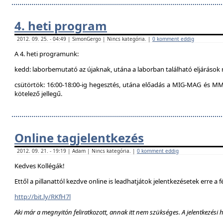
4. heti program
2012. 09. 25. - 04:49 | SimonGergo | Nincs kategória. |
0 komment eddig
A 4. heti programunk:
kedd: laborbemutató az újaknak, utána a laborban található eljárások 
csütörtök: 16:00-18:00-ig hegesztés, utána előadás a MIG-MAG és MM
kötelező jellegű.
Online tagjelentkezés
2012. 09. 21. - 19:19 | Adam | Nincs kategória. |
0 komment eddig
Kedves Kollégák!
Ettől a pillanattól kezdve online is leadhatjátok jelentkezésetek erre a f
http://bit.ly/RKfH7l
Aki már a megnyitón feliratkozott, annak itt nem szükséges. A jelentkezési 