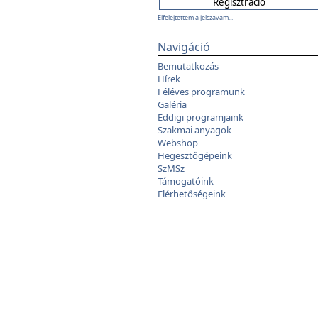
Elfelejtettem a jelszavam...
Navigáció
Bemutatkozás
Hírek
Féléves programunk
Galéria
Eddigi programjaink
Szakmai anyagok
Webshop
Hegesztőgépeink
SzMSz
Támogatóink
Elérhetőségeink