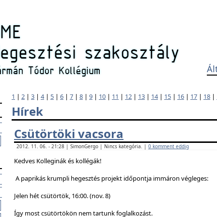
Ál
1
|
2
|
3
|
4
|
5
|
6
|
7
|
8
|
9
|
10
|
11
|
12
|
13
|
14
|
15
|
16
|
17
|
18
|
Hírek
Csütörtöki vacsora
2012. 11. 06. - 21:28 | SimonGergo | Nincs kategória. |
0 komment eddig
Kedves Kolleginák és kollégák!
A paprikás krumpli hegesztés projekt időpontja immáron végleges:
Jelen hét csütörtök, 16:00. (nov. 8)
Így most csütörtökön nem tartunk foglalkozást.