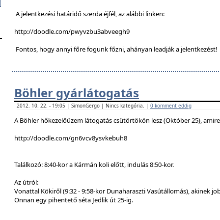
A jelentkezési határidő szerda éjfél, az alábbi linken:
http://doodle.com/pwyvzbu3abveegh9
Fontos, hogy annyi főre fogunk főzni, ahányan leadják a jelentkezést!
Böhler gyárlátogatás
2012. 10. 22. - 19:05 | SimonGergo | Nincs kategória. |
0 komment eddig
A Böhler hőkezelőüzem látogatás csütörtökön lesz (Október 25), amire a
http://doodle.com/gn6vcv8ysvkebuh8
Találkozó: 8:40-kor a Kármán koli előtt, indulás 8:50-kor.
Az útról:
Vonattal Kökiről (9:32 - 9:58-kor Dunaharaszti Vasútállomás), akinek job
Onnan egy pihentető séta Jedlik út 25-ig.