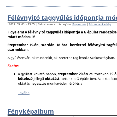
Félévnyitó taggyűlés időpontja mó
2012. 09. 03. - 13:05 | BakosLevente | Kategória:
Programok
|
0 komment eddig
Figyelem! A félévnyitó taggyűlés időpontja a G épület rendezés
miatt módosult!
Szeptember 19-én, szerdán 18 órai kezdettel félévnyitó tagfe
csarnokban.
A gyűlésre várunk mindenkit, aki szeretne tag lenni a Szakosztályban.
Fontos
:
a gyűlést követő napon,
szeptember 20-án
csütörtökön
19 ó
kötelező
jellegű
oktatást
tartunk a G épületben. Az oktatáson 
oktatás hegesztés munkavédelméről és a
...
Tovább
Fényképalbum