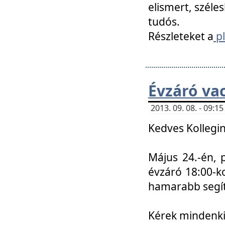
elismert, széle
tudós.
Részleteket a
pl
Évzáró va
2013. 09. 08. - 09:
Kedves Kollegin
Május 24.-én, 
évzáró 18:00-ko
hamarabb segít
Kérek mindenkit