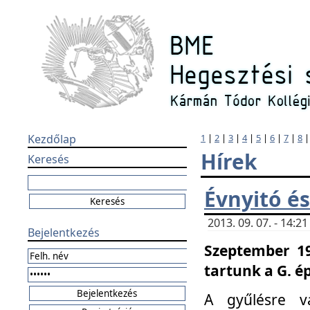
Kezdőlap
1
|
2
|
3
|
4
|
5
|
6
|
7
|
8
Hírek
Keresés
Évnyitó és
2013. 09. 07. - 14:
Bejelentkezés
Szeptember 19
tartunk a G. é
A gyűlésre v