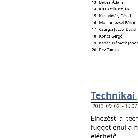
13
Bebesi Ádám
14
Kiss Attila István
15
Kiss Mihály Dávid
16
Molnár József Bálint
17
Csurgai József Dávid
18
Koncz Gergő
19
Kádár- Németh Jáno
20
Rév Tamás
Technikai
2013. 09. 02. - 15:
Elnézést a tec
függetlenül a 
elérhető.