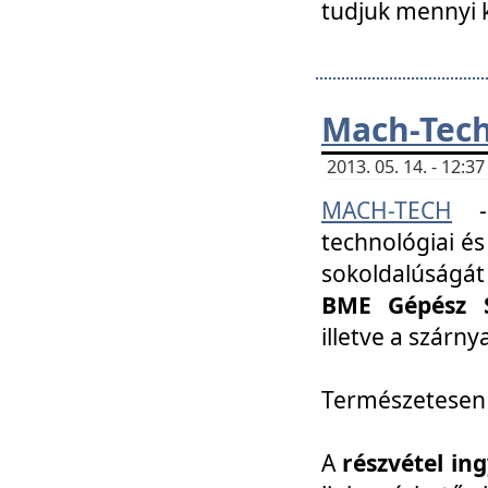
tudjuk mennyi k
Mach-Tech 
2013. 05. 14. - 12:
MACH-TECH
technológiai és
sokoldalúságát
BME Gépész S
illetve a szárn
Természetesen
A
részvétel in