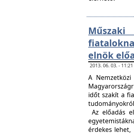
Műsza
fiatalokn
elnök elő
2013. 06. 03. - 11:
A Nemzetközi 
Magyarországr
időt szakít a f
tudományokról 
Az előadás el
egyetemisták
érdekes lehet,