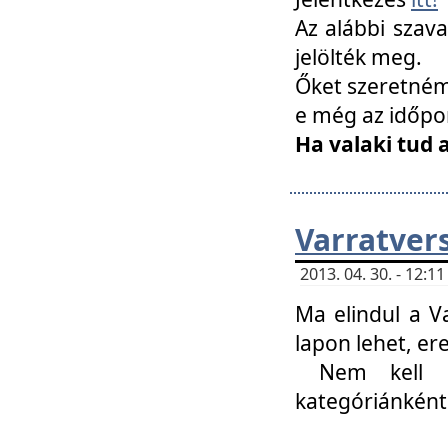
Az alábbi szav
jelölték meg.
Őket szeretném 
e még az időpo
Ha valaki tud 
Varratver
2013. 04. 30. - 12:
Ma elindul a V
lapon lehet, er
Nem kell mi
kategóriánként 