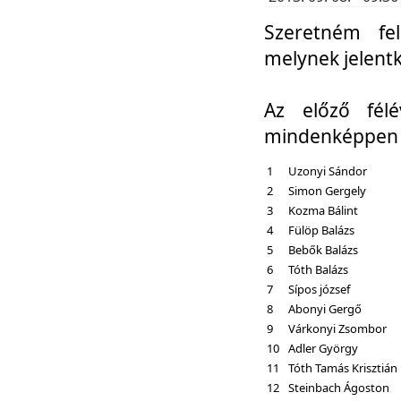
Szeretném fel
melynek jelent
Az előző fél
mindenképpen a
1
Uzonyi Sándor
2
Simon Gergely
3
Kozma Bálint
4
Fülöp Balázs
5
Bebők Balázs
6
Tóth Balázs
7
Sípos józsef
8
Abonyi Gergő
9
Várkonyi Zsombor
10
Adler György
11
Tóth Tamás Krisztián
12
Steinbach Ágoston