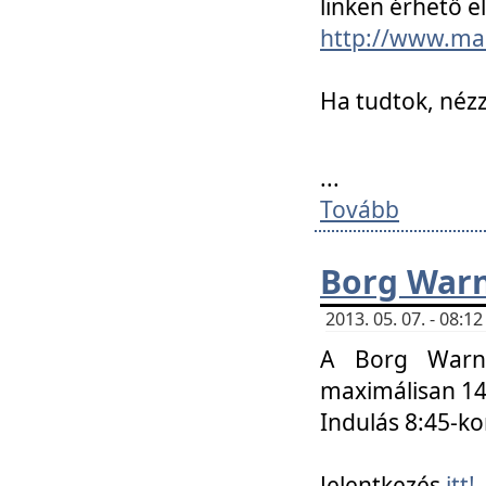
linken érhető el
http://www.mac
Ha tudtok, nézz
...
Tovább
Borg Warn
2013. 05. 07. - 08:
A Borg Warne
maximálisan 14 
Indulás 8:45-ko
Jelentkezés
itt!