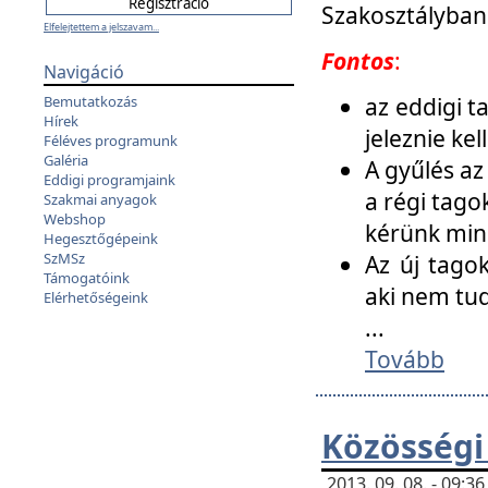
Szakosztályban
Elfelejtettem a jelszavam...
Fontos
:
Navigáció
az eddigi 
Bemutatkozás
Hírek
jeleznie ke
Féléves programunk
Galéria
A gyűlés az
Eddigi programjaink
a régi tago
Szakmai anyagok
Webshop
kérünk min
Hegesztőgépeink
SzMSz
Az új tago
Támogatóink
aki nem tud
Elérhetőségeink
...
Tovább
Közösségi
2013. 09. 08. - 09: