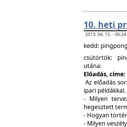
10. heti 
2013. 04. 15. - 06:
kedd: pingpong 
csütörtök: pi
utána:
Előadás, címe:
Az előadás sor
ipari példákkal
- Milyen terve
hegesztett ter
- Hogyan törté
- Milyen veszély