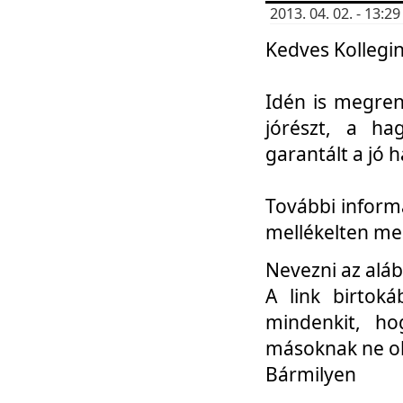
2013. 04. 02. - 13:
Kedves Kollegin
Idén is megren
jórészt, a ha
garantált a jó 
További informá
mellékelten me
Nevezni az aláb
A link birtoká
mindenkit, h
másoknak ne ok
Bármilyen
...