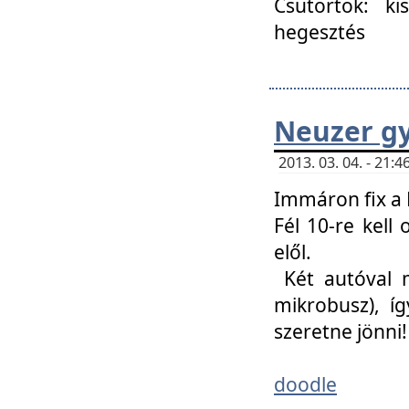
Csütörtök: ki
hegesztés
Neuzer gy
2013. 03. 04. - 21
Immáron fix a 
Fél 10-re kell
elől.
Két autóval 
mikrobusz), í
szeretne jönni!
doodle