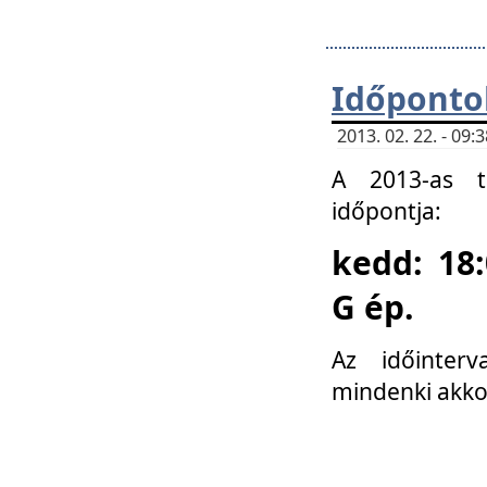
Időponto
2013. 02. 22. - 09
A 2013-as ta
időpontja:
kedd: 18:
G ép.
Az időinter
mindenki akko