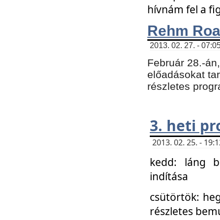
hívnám fel a f
Rehm Roa
2013. 02. 27. - 07:0
Február 28.-án
előadásokat tar
részletes prog
3. heti p
2013. 02. 25. - 19
kedd: láng b
indítása
csütörtök: he
részletes bemu