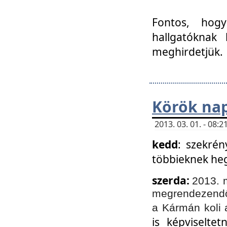
Fontos, hogy
hallgatóknak
meghirdetjük.
Körök nap
2013. 03. 01. - 08
kedd
: szekrén
többieknek he
szerda:
2013. 
megrendezendő 
a Kármán koli 
is képviselte