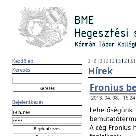
Kezdőlap
1
|
2
|
3
|
4
|
5
|
6
|
7
|
8
Hírek
Keresés
Fronius b
2013. 04. 08. - 15:
Bejelentkezés
Lehetőségünk 
bemutatótermét
A cég Fronius 