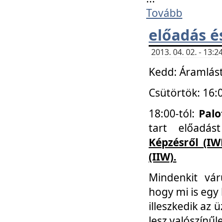
Tovább
előadás é
2013. 04. 02. - 13
Kedd: Áramlást
Csütörtök: 16:
18:00-tól:
Palo
tart előadá
Képzésről (IW
(IIW).
Mindenkit vá
hogy mi is egy
illeszkedik az
lesz valószínűl