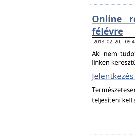
Online r
félévre
2013. 02. 20. - 09
Aki nem tudot
linken kereszt
Jelentkezé
Természetese
teljesíteni kell