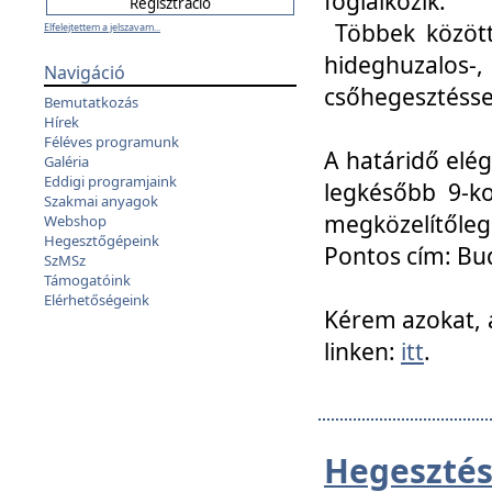
foglalkozik.
Többek között
Elfelejtettem a jelszavam...
hideghuzalo
Navigáció
csőhegesztéssel
Bemutatkozás
Hírek
Féléves programunk
A határidő elég
Galéria
Eddigi programjaink
legkésőbb 9-ko
Szakmai anyagok
megközelítőleg
Webshop
Hegesztőgépeink
Pontos cím: Bud
SzMSz
Támogatóink
Elérhetőségeink
Kérem azokat, a
linken:
itt
.
Hegesztés