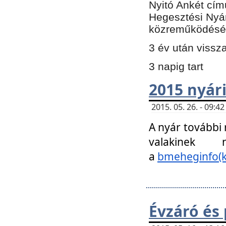
Nyitó Ankét cím
Hegesztési Nyá
közreműködésé
3 év után vissz
3 napig tart
2015 nyári
2015. 05. 26. - 09:
A nyár további
valakinek
a
bmeheginfo(k
Évzáró és