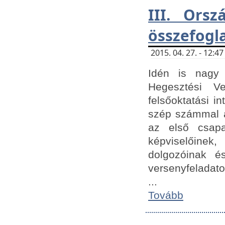
III. Orsz
összefogl
2015. 04. 27. - 12:
Idén is nagy 
Hegesztési Ve
felsőoktatási 
szép számmal a
az első csap
képviselőine
dolgozóinak é
versenyfeladato
...
Tovább