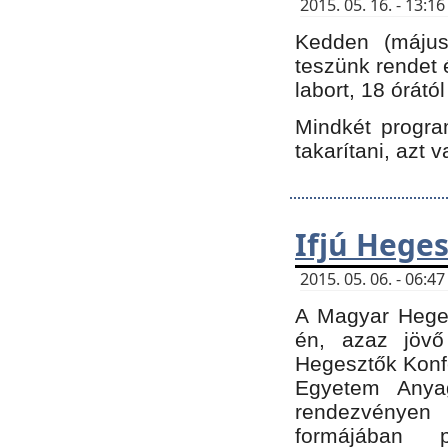
2015. 05. 16. - 13:
Kedden (május 
teszünk rendet 
labort, 18 órátó
Mindkét program
takarítani, azt 
Ifjú Hege
2015. 05. 06. - 06:
A Magyar Heges
én, azaz jövő
Hegesztők Konfe
Egyetem Anyag
rendezvén
formájában 