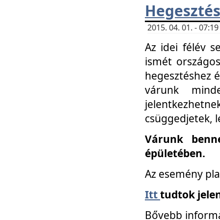
Hegesztés
2015. 04. 01. - 07:
Az idei félév 
ismét országos
hegesztéshez é
várunk mind
jelentkezhe
csüggedjetek, l
Várunk benne
épületében.
Az esemény pla
Itt
tudtok jele
Bővebb informá