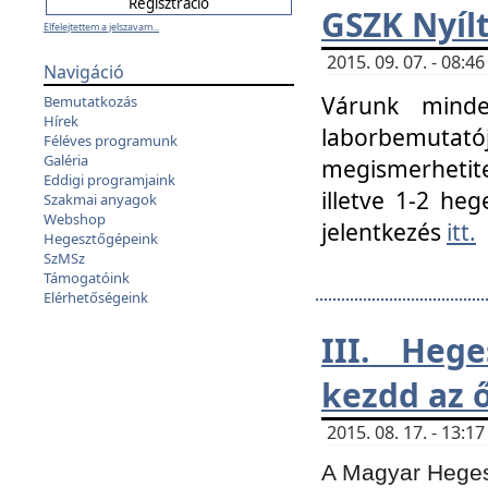
GSZK Nyíl
Elfelejtettem a jelszavam...
2015. 09. 07. - 08:
Navigáció
Várunk minde
Bemutatkozás
Hírek
laborbemutató
Féléves programunk
Galéria
megismerhetite
Eddigi programjaink
illetve 1-2 heg
Szakmai anyagok
Webshop
jelentkezés
itt.
Hegesztőgépeink
SzMSz
Támogatóink
Elérhetőségeink
III. Heg
kezdd az ő
2015. 08. 17. - 13:
A Magyar Hegesz