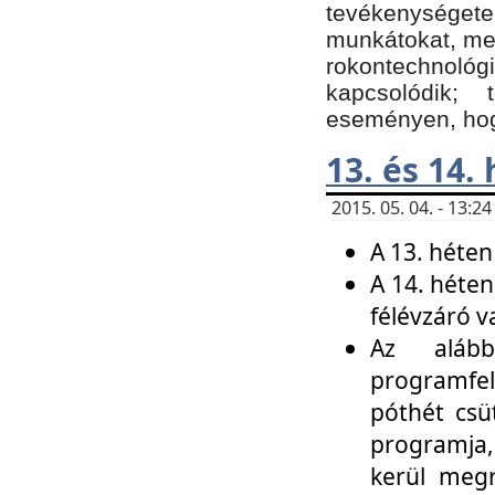
tevékenységet
munkátokat, me
rokontechnoló
kapcsolódik;
eseményen, hogy
13. és 14.
2015. 05. 04. - 13:
A 13. héten
A 14. héten
félévzáró v
Az alább
programfel
póthét csü
programja,
kerül meg