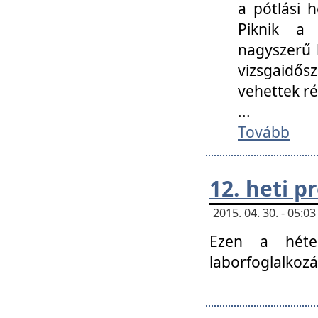
a pótlási h
Piknik a 
nagyszerű 
vizsgaidő
vehettek ré
...
Tovább
12. heti 
2015. 04. 30. - 05:
Ezen a héte
laborfoglalkozá