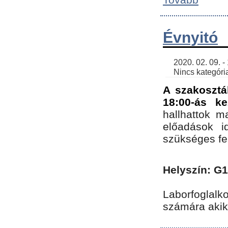
Évnyitó
    2020. 02. 09. - 19:30 | SimonGergo | 

    Nincs kategória
A szakosztá
18:00-ás ke
hallhattok ma
előadások id
szükséges fe
Helyszín: G
Laborfoglalk
számára akik