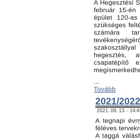
A Hegesztési Sz
február 15-én 
épület 120-a
szükséges felt
számára tar
tevékenységéről
szakosztálly
hegesztés, 
csapatépítő e
megismerkedhet
...
Tovább
2021/2022
2021. 09. 13. - 14:
A tegnapi évny
féléves tervekr
A taggá válásh