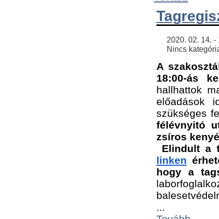
Tagregis
    2020. 02. 14. - 18:56 | SimonGergo | 

    Nincs kategória
A szakosztá
18:00-ás ke
hallhattok ma
előadások id
szükséges fe
félévnyitó u
zsíros kenyé
Elindult a 
linken
 érhet
hogy a tags
laborfogla
balesetvédel
...
Tovább