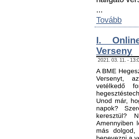
...
Tovább
I. Onli
Verseny
2021. 03. 11. - 13:
A BME Hegeszt
Versenyt, a
vetélkedő f
hegesztéstec
Unod már, hog
napok? Szer
keresztül? 
Amennyiben le
más dolgod,
benevezni a ve