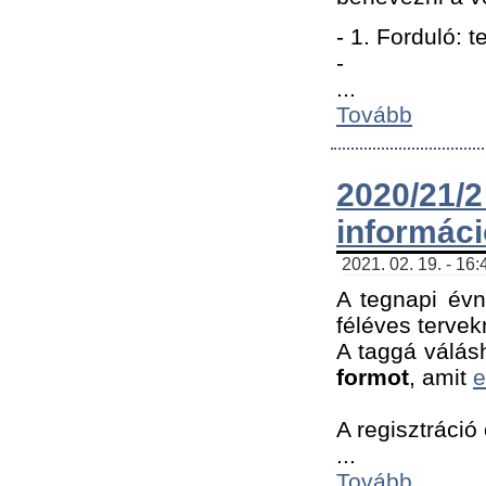
- 1. Forduló: 
-
...
Tovább
2020/21
informác
2021. 02. 19. - 16
A tegnapi évn
féléves tervek
A taggá válásh
formot
, amit
e
A regisztráció 
...
Tovább