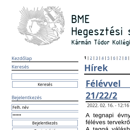
Kezdőlap
1
|
2
|
3
|
4
|
5
|
6
|
7
|
8
Hírek
Keresés
Félévvel
21/22/2
Bejelentkezés
2022. 02. 16. - 12:
A tegnapi évny
féléves tervekrő
A taggá válásho