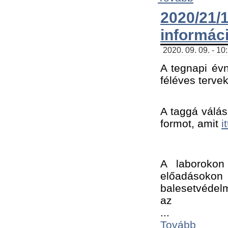
2020/21
informác
2020. 09. 09. - 10
A tegnapi évn
féléves tervek
A taggá válásh
formot, amit 
i
A laborokon 
előadásokon 
balesetvédelm
az ﻿
...
Tovább