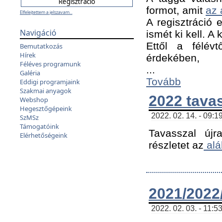
formot, amit
az 
Elfelejtettem a jelszavam...
A regisztráció e
Navigáció
ismét ki kell. A
Ettől a félév
Bemutatkozás
Hírek
érdekében,
Féléves programunk
...
Galéria
Tovább
Eddigi programjaink
Szakmai anyagok
2022 tava
Webshop
Hegesztőgépeink
2022. 02. 14. - 09:1
SzMSz
Támogatóink
Tavasszal újr
Elérhetőségeink
részletet az
alá
2021/2022/
2022. 02. 03. - 11:5