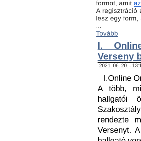
formot, amit
az
A regisztráció 
lesz egy form,
...
Tovább
I. Onli
Verseny 
2021. 06. 20. - 13
I.Online 
A több, mi
hallgatói
Szakosztál
rendezte m
Versenyt. A
hallgató ve