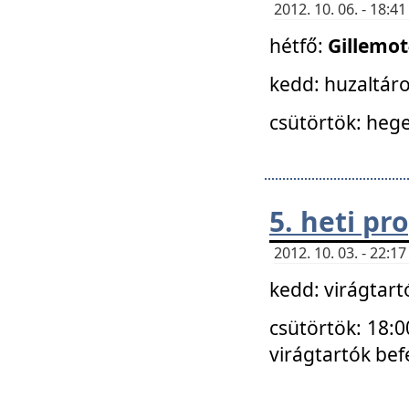
2012. 10. 06. - 18:
hétfő:
Gillemo
kedd: huzaltáro
csütörtök: hege
5. heti p
2012. 10. 03. - 22:
kedd: virágtar
csütörtök: 18:0
virágtartók bef