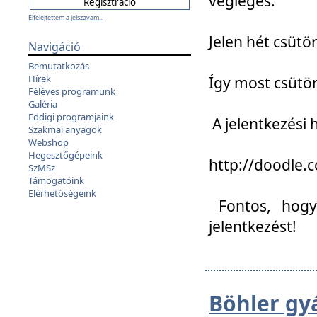
végleges:
Elfelejtettem a jelszavam...
Jelen hét csütör
Navigáció
Bemutatkozás
Hírek
Így most csütö
Féléves programunk
Galéria
Eddigi programjaink
A jelentkezési h
Szakmai anyagok
Webshop
Hegesztőgépeink
http://doodle
SzMSz
Támogatóink
Elérhetőségeink
Fontos, hogy 
jelentkezést!
Böhler gy