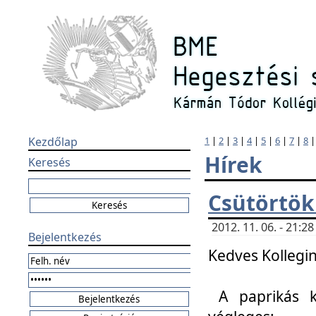
Kezdőlap
1
|
2
|
3
|
4
|
5
|
6
|
7
|
8
Hírek
Keresés
Csütörtök
2012. 11. 06. - 21:
Bejelentkezés
Kedves Kollegin
A paprikás k