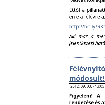
Ettől a pillana
erre a félévre a
http://bit.ly/RK
Aki már a megn
jelentkezési hat
Félévnyi
módosult!
2012. 09. 03. - 13:
Figyelem! A 
rendezése és 