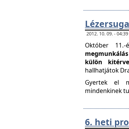
Lézersuga
2012. 10. 09. - 04:
Október 11.
megmunkálás 
külön kitér
hallhatjátok D
Gyertek el 
mindenkinek tu
6. heti p