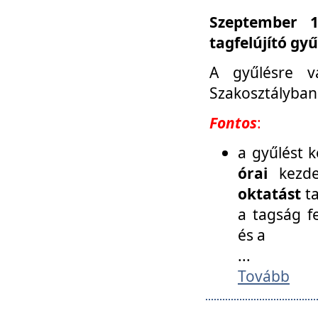
Szeptember 1
tagfelújító gy
A gyűlésre v
Szakosztályban
Fontos
:
a gyűlést 
órai
kezde
oktatást
t
a tagság f
és a
...
Tovább