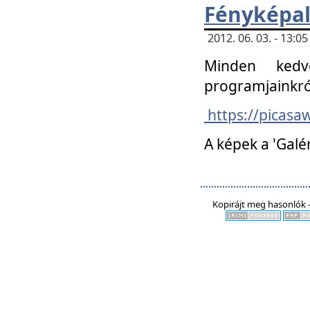
Fényképa
2012. 06. 03. - 13:
Minden kedv
programjainkró
https://picas
A képek a 'Galé
Kopirájt meg hasonlók -