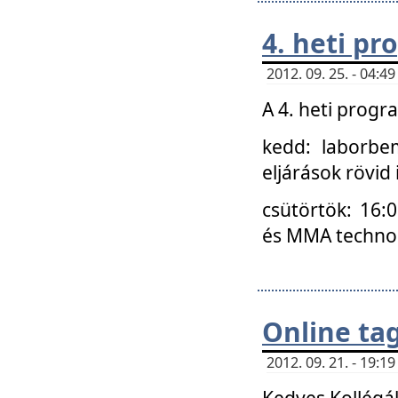
4. heti p
2012. 09. 25. - 04:
A 4. heti prog
kedd: laborbe
eljárások rövid
csütörtök: 16:
és MMA technoló
Online ta
2012. 09. 21. - 19:
Kedves Kollégá