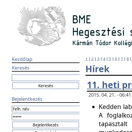
Kezdőlap
1
|
2
|
3
|
4
|
5
|
6
|
7
|
8
Hírek
Keresés
11. heti 
2015. 04. 21. - 06:
Bejelentkezés
Kedden labo
A foglalko
tapasztal