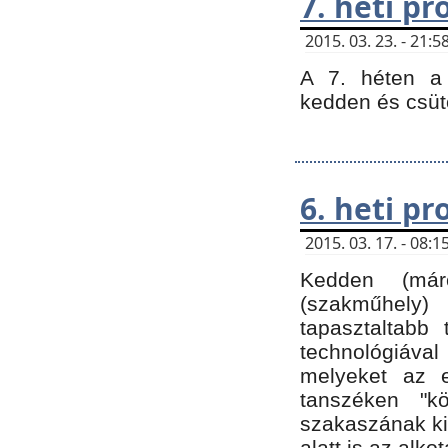
7. heti p
2015. 03. 23. - 21
A 7. héten a 
kedden és csüt
6. heti p
2015. 03. 17. - 08
Kedden (márc
(szakműhely)
tapasztaltabb 
technológiával
melyeket az e
tanszéken "k
szakaszának ki
alatt is az alko