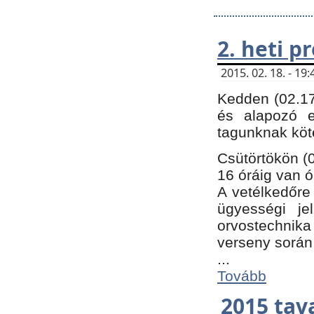
2. heti 
2015. 02. 18. - 1
Kedden (02.17
és alapozó e
tagunknak köt
Csütörtökön (0
16 óráig van ó
A vetélkedőre 
ügyességi je
orvostechnika 
verseny során
...
Tovább
2015 tav