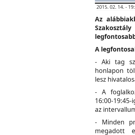
2015. 02. 14. - 
Az alábbiak
Szakosztá
legfontosabb
A legfontosa
- Aki tag s
honlapon töl
lesz hivatalo
- A foglalk
16:00-19:45-i
az intervallu
- Minden pr
megadott e