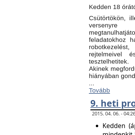
Kedden 18 órátó
Csütörtökön, i
versenyre k
megtanulhatj
feladatokhoz ha
robotkezelést
rejtelmeivel 
tesztelhetitek.
Akinek megfordu
hiányában gon
...
Tovább
9. heti p
2015. 04. 06. - 04
Kedden (áp
mindenkit 