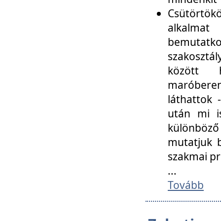
Csütörtökö
alkalmat
bemutatko
szakosztál
között
maróbere
láthattok
után mi i
különböző 
mutatjuk b
szakmai p
...
Tovább