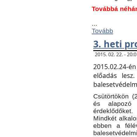
Továbbá néhá
...
Tovább
3. heti p
2015. 02. 22. - 20
2015.02.24-én
előadás lesz
balesetvédelmi
Csütörtökön (
és alapozó e
érdeklődőket.
Mindkét alkalo
ebben a félé
balesetvédelmi