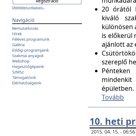
munkadarab
20 órától 
Elfelejtettem a jelszavam...
kiváló sz
Navigáció
különösen a
Bemutatkozás
Hírek
is előkerül
Féléves programunk
ajánlott az
Galéria
Eddigi programjaink
Csütörtökö
Szakmai anyagok
szereplő he
Webshop
Hegesztőgépeink
Pénteken 
SzMSz
Támogatóink
mindenkit
Elérhetőségeink
épületben. 
Tovább
10. heti 
2015. 04. 15. - 06: