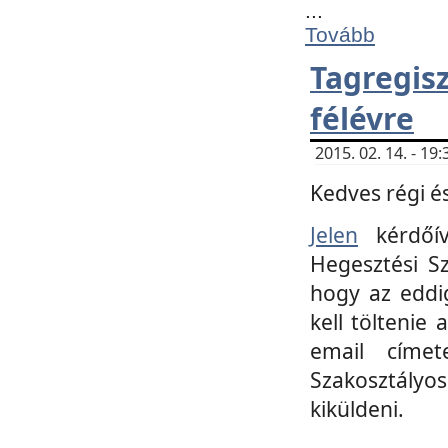
...
Tovább
Tagregi
félévre
2015. 02. 14. - 1
Kedves régi és
Jelen
kérdőív
Hegesztési Sz
hogy az eddi
kell töltenie
email címet
Szakosztályo
kiküldeni.