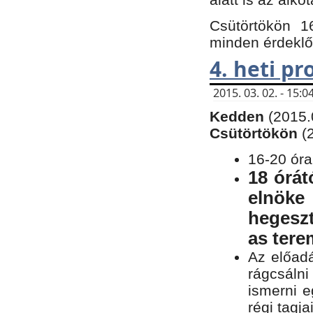
Csütörtökön 1
minden érdeklő
4. heti p
2015. 03. 02. - 15
Kedden
(2015.
Csütörtökön
(
16-20 óra
18 órát
elnöke
hegeszt
as ter
Az előad
rágcsálni
ismerni e
régi tagja