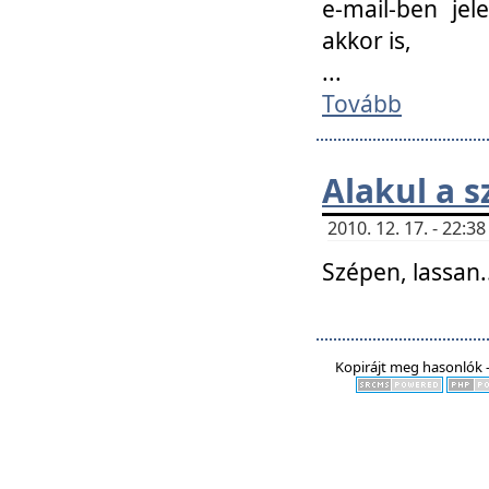
e-mail-ben jel
akkor is,
...
Tovább
Alakul a s
2010. 12. 17. - 22:
Szépen, lassan..
Kopirájt meg hasonlók -