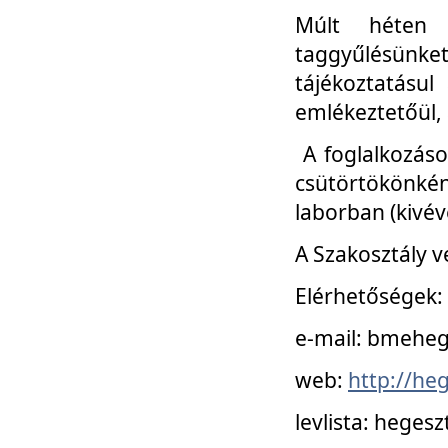
Múlt héten 
taggyűlésünke
tájékoztatásul
emlékeztetőül, a
A foglalkozáso
csütörtökönké
laborban (kivév
A Szakosztály v
Elérhetőségek:
e-mail: bmehe
web:
http://he
levlista: hege