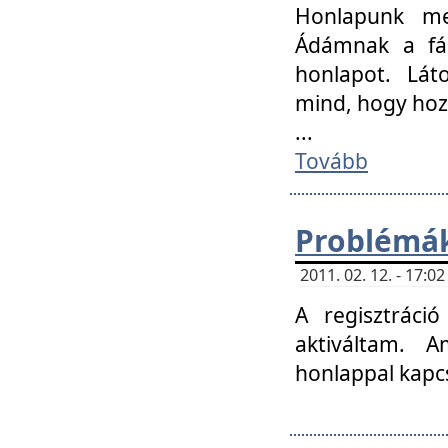
Honlapunk me
Ádámnak a fár
honlapot. Lát
mind, hogy hoz
...
Tovább
Problémák
2011. 02. 12. - 17:
A regisztráci
aktiváltam. 
honlappal kapcs