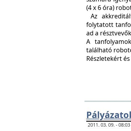
(4 x 6 óra) ro
Az akkreditál
folytatott tan
ad a résztvevő
A tanfolyamok
található robot
Részletekért és
Pályázato
2011. 03. 09. - 08: