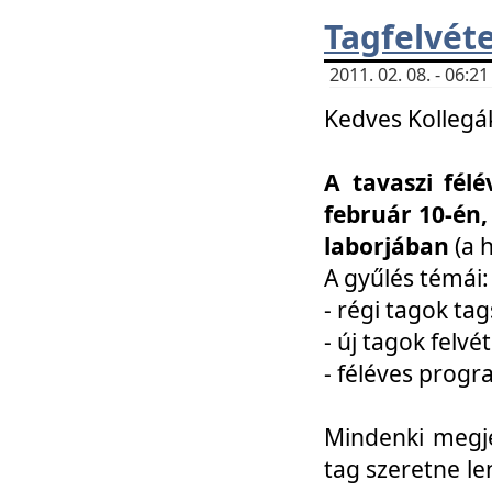
Tagfelvéte
2011. 02. 08. - 06:
Kedves Kollegá
A tavaszi fél
február 10-én,
laborjában
(a 
A gyűlés témái:
- régi tagok t
- új tagok felvé
- féléves prog
Mindenki megje
tag szeretne le