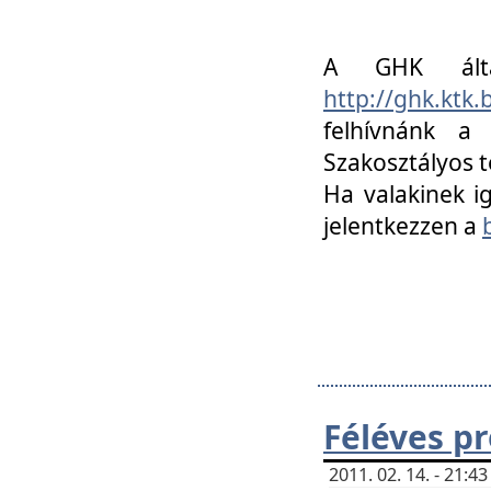
A GHK álta
http://ghk.ktk
felhívnánk a
Szakosztályos t
Ha valakinek i
jelentkezzen a
Féléves p
2011. 02. 14. - 21: