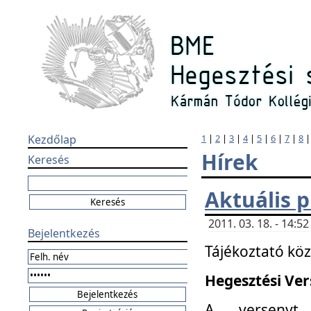
Kezdőlap
1
|
2
|
3
|
4
|
5
|
6
|
7
|
8
Hírek
Keresés
Aktuális 
2011. 03. 18. - 14:
Bejelentkezés
Tájékoztató kö
Hegesztési Vers
A versenyt 