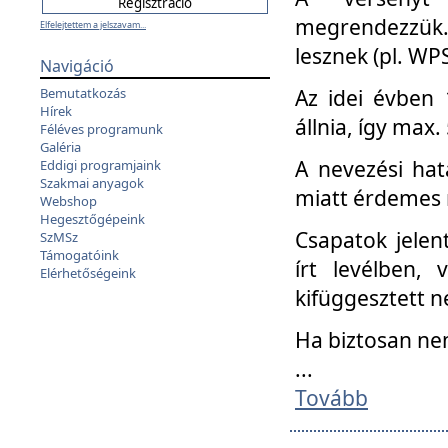
megrendezzük.
Elfelejtettem a jelszavam...
lesznek (pl. WPS
Navigáció
Az idei évben 
Bemutatkozás
Hírek
állnia, így max
Féléves programunk
Galéria
A nevezési hat
Eddigi programjaink
Szakmai anyagok
miatt érdemes 
Webshop
Hegesztőgépeink
Csapatok jele
SzMSz
Támogatóink
írt levélben,
Elérhetőségeink
kifüggesztett n
Ha biztosan ne
...
Tovább