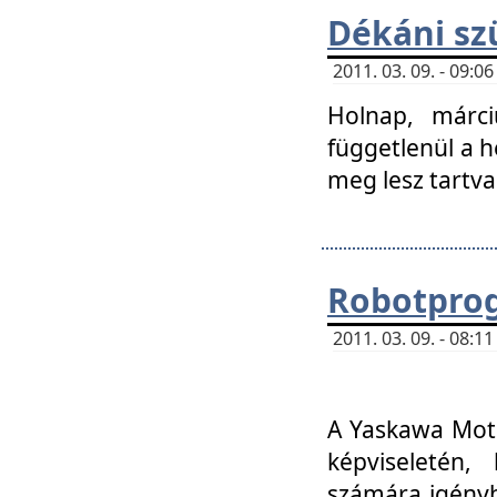
Dékáni sz
2011. 03. 09. - 09:
Holnap, márci
függetlenül a h
meg lesz tartva
Robotpro
2011. 03. 09. - 08:
A Yaskawa Moto
képviseletén, 
számára igényb