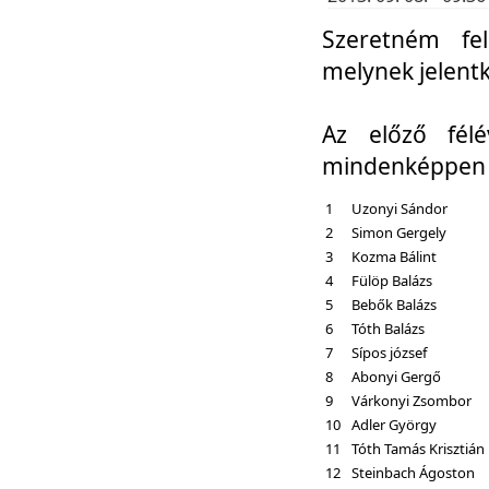
Szeretném fel
melynek jelent
Az előző fél
mindenképpen a
1
Uzonyi Sándor
2
Simon Gergely
3
Kozma Bálint
4
Fülöp Balázs
5
Bebők Balázs
6
Tóth Balázs
7
Sípos józsef
8
Abonyi Gergő
9
Várkonyi Zsombor
10
Adler György
11
Tóth Tamás Krisztián
12
Steinbach Ágoston