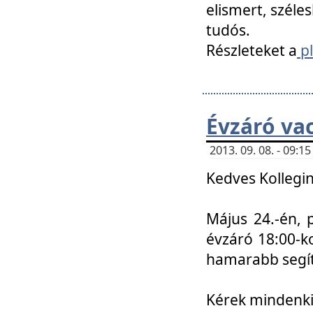
elismert, széle
tudós.
Részleteket a
pl
Évzáró va
2013. 09. 08. - 09:
Kedves Kollegin
Május 24.-én, 
évzáró 18:00-ko
hamarabb segít
Kérek mindenkit