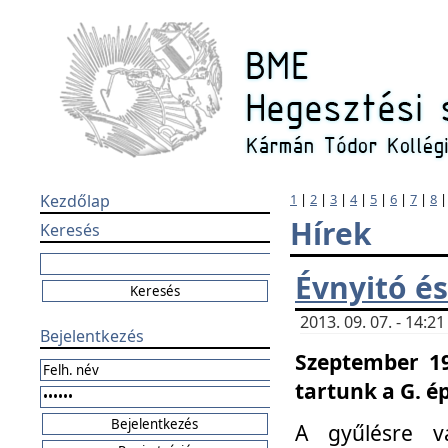
Kezdőlap
1
|
2
|
3
|
4
|
5
|
6
|
7
|
8
Hírek
Keresés
Évnyitó és
2013. 09. 07. - 14:
Bejelentkezés
Szeptember 19
tartunk a G. é
A gyűlésre v