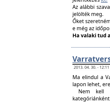
Az alábbi szav
jelölték meg.
Őket szeretném 
e még az időpo
Ha valaki tud 
Varratver
2013. 04. 30. - 12:
Ma elindul a V
lapon lehet, er
Nem kell mi
kategóriánként 