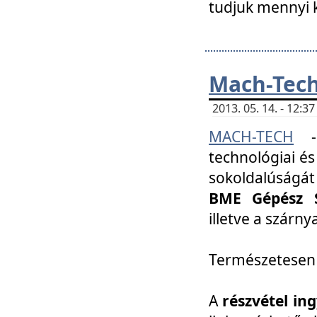
tudjuk mennyi k
Mach-Tech 
2013. 05. 14. - 12:
MACH-TECH
technológiai és
sokoldalúságát
BME Gépész S
illetve a szárn
Természetesen
A
részvétel in