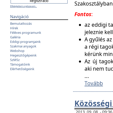
Szakosztályban
Elfelejtettem a jelszavam...
Fontos
:
Navigáció
az eddigi 
Bemutatkozás
Hírek
jeleznie ke
Féléves programunk
Galéria
A gyűlés az
Eddigi programjaink
a régi tago
Szakmai anyagok
Webshop
kérünk min
Hegesztőgépeink
SzMSz
Az új tago
Támogatóink
aki nem tud
Elérhetőségeink
...
Tovább
Közösségi
2013. 09. 08. - 09: