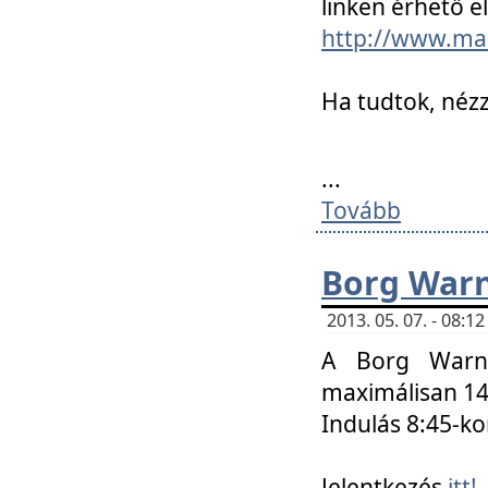
linken érhető el
http://www.mac
Ha tudtok, nézz
...
Tovább
Borg Warn
2013. 05. 07. - 08:
A Borg Warne
maximálisan 14 
Indulás 8:45-ko
Jelentkezés
itt!