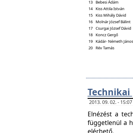
13
Bebesi Ádám
14
Kiss Attila István
15
Kiss Mihály Dávid
16
Molnár József Bálint
17
Csurgai József Dávid
18
Koncz Gergő
19
Kádár- Németh Jáno
20
Rév Tamás
Technikai
2013. 09. 02. - 15:
Elnézést a tec
függetlenül a 
elérhető.