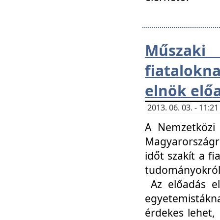
Műsza
fiatalokn
elnök elő
2013. 06. 03. - 11:
A Nemzetközi 
Magyarországr
időt szakít a f
tudományokról 
Az előadás el
egyetemisták
érdekes lehet,