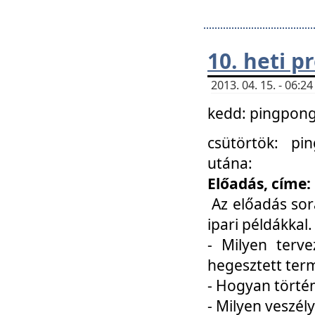
10. heti 
2013. 04. 15. - 06:
kedd: pingpong 
csütörtök: pi
utána:
Előadás, címe:
Az előadás sor
ipari példákkal
- Milyen terve
hegesztett ter
- Hogyan törté
- Milyen veszély