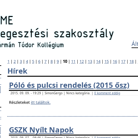
Ál
1
|
2
|
3
|
4
|
5
|
6
|
7
|
8
|
9
|
10
|
11
|
12
|
13
|
14
|
15
|
16
|
17
|
18
|
Hírek
Póló és pulcsi rendelés (2015 ősz)
2015. 09. 09. - 19:29 | SimonGergo | Nincs kategória. |
0 komment eddig
Részleteket
itt találtok.
GSZK Nyílt Napok
2015. 09. 07. - 08:46 | SimonGergo | Nincs kategória. |
0 komment eddig