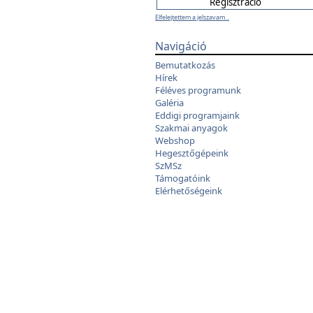
Elfelejtettem a jelszavam...
Navigáció
Bemutatkozás
Hírek
Féléves programunk
Galéria
Eddigi programjaink
Szakmai anyagok
Webshop
Hegesztőgépeink
SzMSz
Támogatóink
Elérhetőségeink