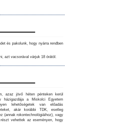
ndet és pakolunk, hogy nyárra rendben
i, azt vacsorával várjuk 18 órától.
n, azaz jövő héten pénteken kerül
ny házigazdája a Miskolci Egyetem
nyen lehetőségetek van előadás
eteket, akár korábbi TDK, esetleg
z (annak rokontechnológiáihoz), vagy
s részt vehettek az eseményen, hogy