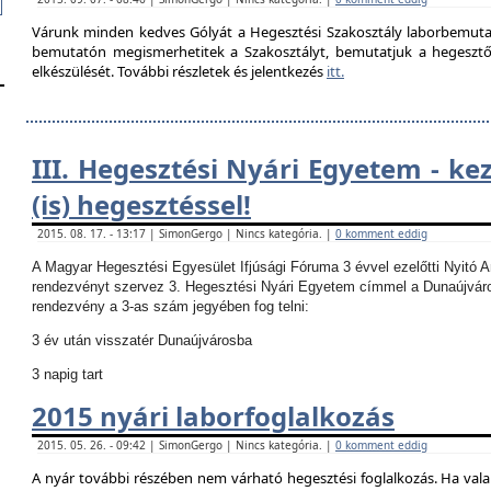
Várunk minden kedves Gólyát a Hegesztési Szakosztály laborbemutató
bemutatón megismerhetitek a Szakosztályt, bemutatjuk a hegesztő la
elkészülését. További részletek és jelentkezés
itt.
III. Hegesztési Nyári Egyetem - ke
(is) hegesztéssel!
2015. 08. 17. - 13:17 | SimonGergo | Nincs kategória. |
0 komment eddig
A Magyar Hegesztési Egyesület Ifjúsági Fóruma 3 évvel ezelőtti Nyitó 
rendezvényt szervez 3. Hegesztési Nyári Egyetem címmel a Dunaújvár
rendezvény a 3-as szám jegyében fog telni:
3 év után visszatér Dunaújvárosba
3 napig tart
2015 nyári laborfoglalkozás
2015. 05. 26. - 09:42 | SimonGergo | Nincs kategória. |
0 komment eddig
A nyár további részében nem várható hegesztési foglalkozás.
Ha vala