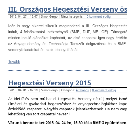
III. Országos Hegesztési Verseny ö
2015. 04. 27. - 12:47 | SimonGergo | Nincs kategória. |
0 komment eddig
Idén is nagy sikerrel sikerült megrendezni a III. Országos Hegesztés
indult, 4 felsőoktatási intézményből (BME, DUF, ME, OE). Támogat
minden induló ajándékot kaphatott, az első csapatok igen nagy értékb
az Anyagtudomány és Technológia Tanszék dolgozóinak és a BME H
versenyfeladatokat és azok lebonyolítását.
...
Tovább
Hegesztési Verseny 2015
2015. 04. 01. - 07:19 | SimonGergo | Kategória:
Általános
|
0 komment eddig
Az idei félév sem múlhat el Hegesztési Verseny nélkül, melyet is
Elméleti és gyakorlati hegesztéshez és anyagtechnológiákhoz kap
érdeklődő csapatot. Négyfős csapatok jelentkezhetnek. Ha nem vag
lehetőség van tört csapattal nevezni!
Várunk benneteket 2015. 04. 24-én, 15:30-tól a BME G épületében