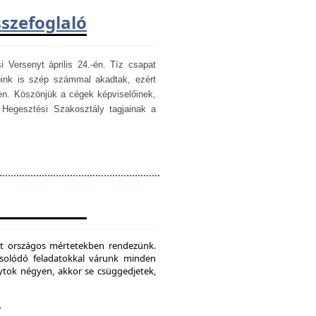
sszefoglaló
i Versenyt április 24.-én. Tíz csapat
óink is szép számmal akadtak, ezért
en. Köszönjük a cégek képviselőinek,
egesztési Szakosztály tagjainak a
mét országos mértetekben rendezünk.
csolódó feladatokkal várunk minden
ytok négyen, akkor se csüggedjetek,
.