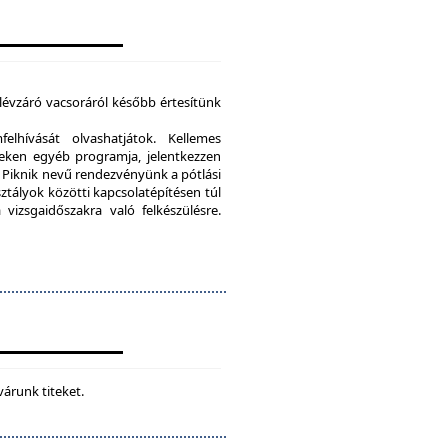
élévzáró vacsoráról később értesítünk
lhívását olvashatjátok. Kellemes
eken egyéb programja, jelentkezzen
Piknik nevű rendezvényünk a pótlási
sztályok közötti kapcsolatépítésen túl
vizsgaidőszakra való felkészülésre.
várunk titeket.