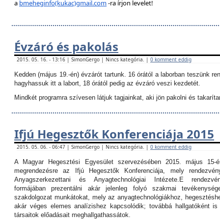
a
bmeheginfo(kukac)gmail.com
-ra írjon levelet!
Évzáró és pakolás
2015. 05. 16. - 13:16 | SimonGergo | Nincs kategória. |
0 komment eddig
Kedden (május 19.-én) évzárót tartunk. 16 órától a laborban teszünk re
hagyhassuk itt a labort, 18 órától pedig az évzáró veszi kezdetét.
Mindkét programra szívesen látjuk tagjainkat, aki jön pakolni és takarítan
Ifjú Hegesztők Konferenciája 2015
2015. 05. 06. - 06:47 | SimonGergo | Nincs kategória. |
0 komment eddig
A Magyar Hegesztési Egyesület szervezésében 2015. május 15-é
megrendezésre az Ifjú Hegesztők Konferenciája, mely rendezvé
Anyagszerkezettani és Anyagtechnológiai Intézete.
E rendezvé
formájában prezentálni akár jelenleg folyó szakmai tevékenység
szakdolgozat munkátokat, mely az anyagtechnológiákhoz, hegesztéshe
akár véges elemes analízishez kapcsolódik; továbbá hallgatóként i
társaitok előadásait meghallgathassátok.