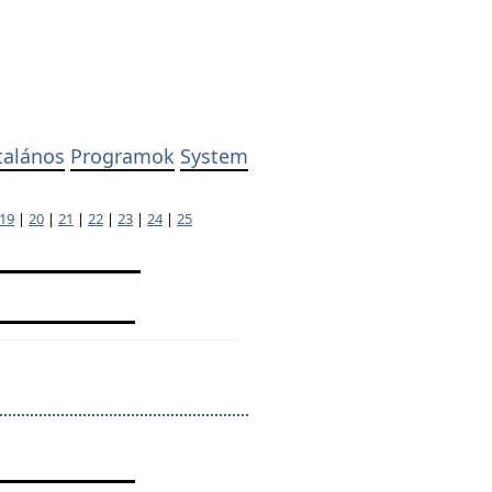
talános
Programok
System
19
|
20
|
21
|
22
|
23
|
24
|
25