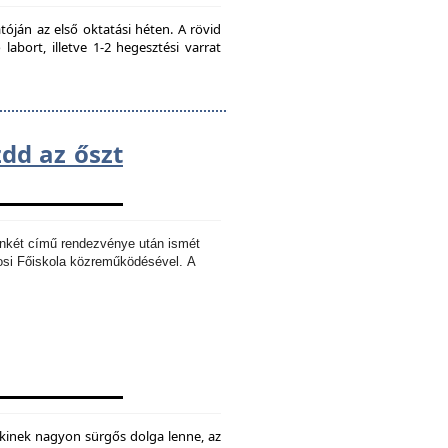
ján az első oktatási héten. A rövid
bort, illetve 1-2 hegesztési varrat
zdd az őszt
Ankét című rendezvénye után ismét
osi Főiskola közreműködésével.
A
kinek nagyon sürgős dolga lenne, az