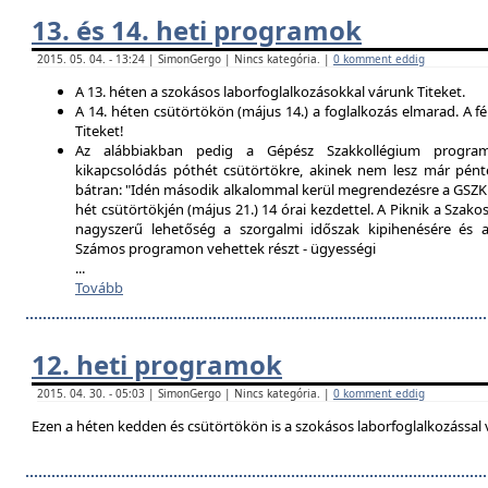
13. és 14. heti programok
2015. 05. 04. - 13:24 | SimonGergo | Nincs kategória. |
0 komment eddig
A 13. héten a szokásos laborfoglalkozásokkal várunk Titeket.
A 14. héten csütörtökön (május 14.) a foglalkozás elmarad. A f
Titeket!
Az alábbiakban pedig a Gépész Szakkollégium programfe
kikapcsolódás póthét csütörtökre, akinek nem lesz már pént
bátran: "Idén második alkalommal kerül megrendezésre a GSZK 
hét csütörtökjén (május 21.) 14 órai kezdettel. A Piknik a Szako
nagyszerű lehetőség a szorgalmi időszak kipihenésére és a 
Számos programon vehettek részt - ügyességi
...
Tovább
12. heti programok
2015. 04. 30. - 05:03 | SimonGergo | Nincs kategória. |
0 komment eddig
Ezen a héten kedden és csütörtökön is a szokásos laborfoglalkozással 