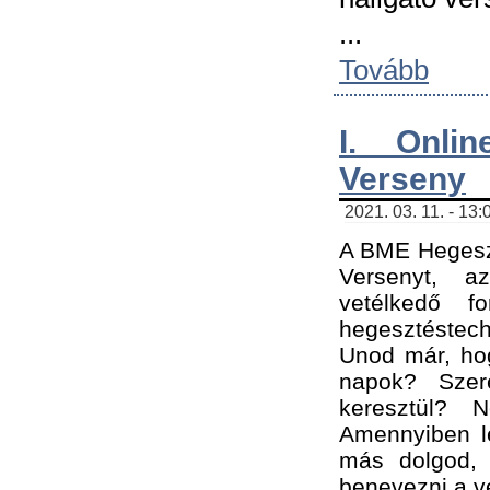
...
Tovább
I. Onli
Verseny
2021. 03. 11. - 13:
A BME Hegeszt
Versenyt, a
vetélkedő f
hegesztéstec
Unod már, hog
napok? Szer
keresztül? 
Amennyiben le
más dolgod,
benevezni a ve