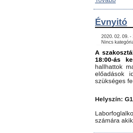
Évnyitó
    2020. 02. 09. - 19:30 | SimonGergo | 

    Nincs kategória
A szakosztá
18:00-ás ke
hallhattok ma
előadások id
szükséges fe
Helyszín: G
Laborfoglalk
számára akik