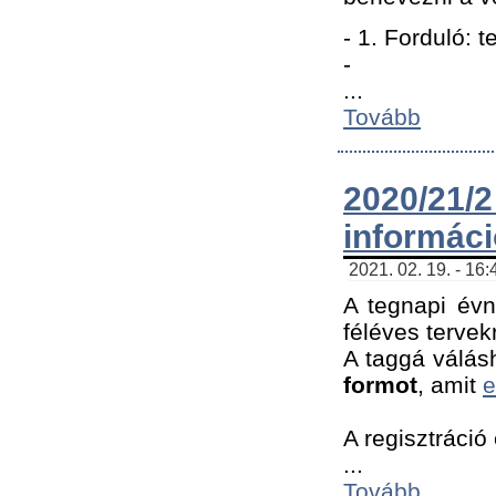
- 1. Forduló: 
-
...
Tovább
2020/21
informác
2021. 02. 19. - 16
A tegnapi évn
féléves tervek
A taggá válásh
formot
, amit
e
A regisztráció 
...
Tovább