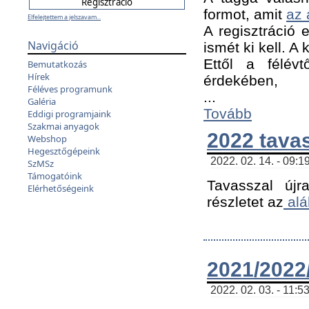
formot, amit
az 
Elfelejtettem a jelszavam...
A regisztráció e
Navigáció
ismét ki kell. A
Ettől a félév
Bemutatkozás
Hírek
érdekében,
Féléves programunk
...
Galéria
Tovább
Eddigi programjaink
Szakmai anyagok
2022 tava
Webshop
Hegesztőgépeink
2022. 02. 14. - 09:1
SzMSz
Támogatóink
Tavasszal újr
Elérhetőségeink
részletet az
alá
2021/2022/
2022. 02. 03. - 11:5