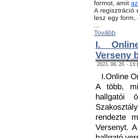
formot, amit
az
A regisztráció 
lesz egy form,
...
Tovább
I. Onli
Verseny 
2021. 06. 20. - 13
I.Online 
A több, mi
hallgatói
Szakosztál
rendezte m
Versenyt. A
hallgató ve