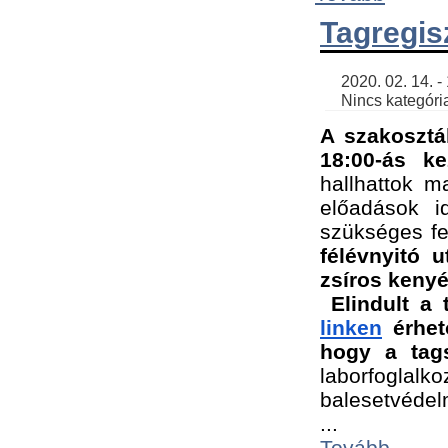
Tagregis
    2020. 02. 14. - 18:56 | SimonGergo | 

    Nincs kategória
A szakosztá
18:00-ás ke
hallhattok ma
előadások id
szükséges fe
félévnyitó u
zsíros kenyé
Elindult a 
linken
 érhet
hogy a tags
laborfogla
balesetvédel
...
Tovább