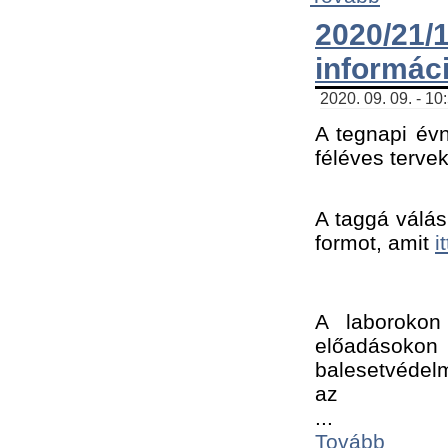
2020/21
informác
2020. 09. 09. - 10
A tegnapi évn
féléves tervek
A taggá válásh
formot, amit 
i
A laborokon 
előadásokon 
balesetvédelm
az ﻿
...
Tovább