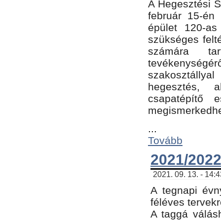
A Hegesztési Sz
február 15-én 
épület 120-a
szükséges felt
számára tar
tevékenységéről
szakosztálly
hegesztés, 
csapatépítő e
megismerkedhet
...
Tovább
2021/2022
2021. 09. 13. - 14:
A tegnapi évny
féléves tervekr
A taggá válásh