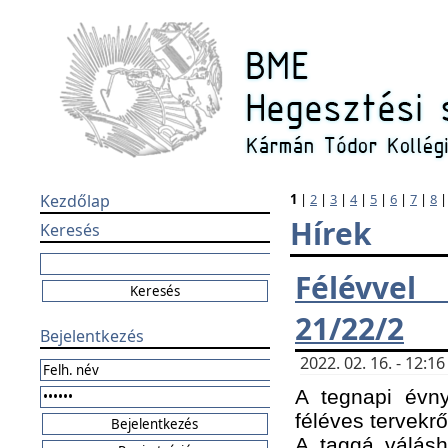
Kezdőlap
1
|
2
|
3
|
4
|
5
|
6
|
7
|
8
Hírek
Keresés
Félévvel
21/22/2
Bejelentkezés
2022. 02. 16. - 12:
A tegnapi évny
féléves tervekrő
A taggá válásho