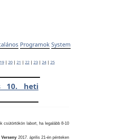
talános
Programok
System
19
|
20
|
21
|
22
|
23
|
24
|
25
 10. heti
k csütörtökön labort, ha legalább 8-10
i Verseny
2017. április 21-én pénteken