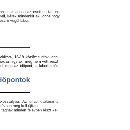
pon csak abban az esetben tartunk
kell, kérek mindenkit aki jönne hogy
lesz-e végül labor.
vidítve, 16-19 között
tudtok jönni
lőadás
, így aki még nem vett részt
el meg az időpont, a laborfelelős
dőpontok
akosztályba. Az űrlap kitöltése a
lévben meg kell újítani.
 tagnak minden félévben részt kell