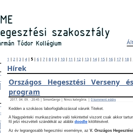
Ál
1
|
2
|
3
|
4
|
5
|
6
|
7
|
8
|
9
|
10
|
11
|
12
|
13
|
14
|
15
|
16
|
17
|
18
|
Hírek
Országos Hegesztési Verseny és
program
2017. 04. 09. - 20:45 | SimonGergo | Nincs kategória. |
0 komment eddig
Kedden a szokásos laborfoglalkozással várunk Titeket.
A Nagypénteki munkaszünetre való tekintettel viszont csak akkor tartun
fő jelzi részvételi szándékát az alábbi
doodle
kitöltésével.
Az év legrangosabb hegesztési eseménye, az
V. Országos Hegesztés