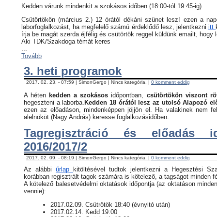
Kedden várunk mindenkit a szokásos időben (18:00-tól 19:45-ig)
Csütörtökön (március 2.) 12 órától dékáni szünet lesz! ezen a na
laborfoglalkozást, ha megfelelő számú érdeklődő lesz, jelentkezni
itt
írja be magát szerda éjfélig és csütörtök reggel küldünk emailt, hogy 
Aki TDK/Szakdoga témát keres
...
Tovább
3. heti programok
2017. 02. 23. - 07:59 | SimonGergo | Nincs kategória. |
0 komment eddig
A héten
kedden a szokásos
időpontban,
csütörtökön viszont rö
hegeszteni a laborba.
Kedden 18 órától lesz az utolsó Alapozó e
ezen az előadáson, mindenképpen jöjjön el. Ha valakinek nem fel
alelnököt (Nagy András) keresse foglalkozásidőben.
Tagregisztráció és előadás i
2016/2017/2
2017. 02. 09. - 08:19 | SimonGergo | Nincs kategória. |
0 komment eddig
Az alábbi
űrlap
kitöltésével tudtok jelentkezni a Hegesztési Sz
korábban regisztrált tagok számára is kötelező, a tagságot minden fé
​A kötelező balesetvédelmi oktatások időpontja (az oktatáson minden
vennie):
​2017.02.09. Csütrötök 18:40 (évnyitó után)
2017.02.14. Kedd 19:00