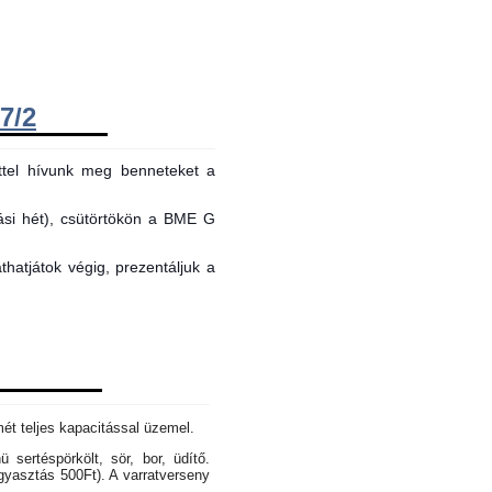
7/2
ttel hívunk meg benneteket a
tási hét), csütörtökön a BME G
hatjátok végig, prezentáljuk a
mét teljes kapacitással üzemel.
sertéspörkölt, sör, bor, üdítő.
gyasztás 500Ft). A varratverseny