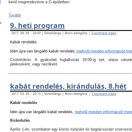
kerül megrendezésre a G épületben.
...
Tovább
9. heti program
2017. 04. 09. - 20:43 | SimonGergo | Nincs kategória. |
0 komment eddig
Kabát rendelés:
Idén újra van lángálló kabát rendelés,
melyről
minden információt megt
Csütörtökön:
A
gyakorlati foglalkozás 19:00-ig tart
, utána várun
játékosként, vagy nézőként.
kabát rendelés, kirándulás, 8.hét
2017. 03. 26. - 20:13 | SimonGergo | Nincs kategória. |
0 komment eddig
Kabát rendelés
minden információt megta
Idén újra van lángálló kabát rendelés,
melyről
Kirándulás
Április 1-én, szombaton egy közös túrázást és bográcsozást szervezü