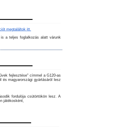
ót megtaláltok itt.
s a teljes foglalkozás alatt várunk
rművek fejlesztése" címmel a G120-as
l és magyarországi gyártásáról lesz
dik fordulója csütörtökön lesz. A
en játékosként,