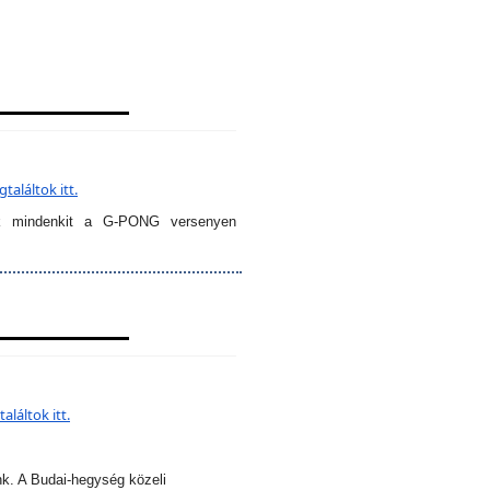
aláltok itt.
k mindenkit a G-PONG versenyen
láltok itt.
nk. A Budai-hegység közeli