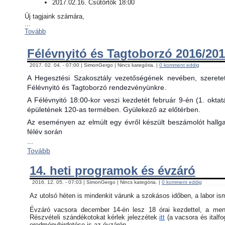
2017.02.16. Csütörtök 18:00
Új tagjaink számára,
...
Tovább
Félévnyitó és Tagtoborzó 2016/201
2017. 02. 04. - 07:00 | SimonGergo | Nincs kategória. |
0 komment eddig
A Hegesztési Szakosztály vezetőségének nevében, szerete
Félévnyitó és Tagtoborzó rendezvényünkre.
A Félévnyitó 18:00-kor veszi kezdetét február 9-én (1. okta
épületének 120-as termében. Gyülekező az előtérben.
Az eseményen az elmúlt egy évről készült beszámolót hallgat
félév során
...
Tovább
14. heti programok és évzáró
2016. 12. 05. - 07:03 | SimonGergo | Nincs kategória. |
0 komment eddig
Az utolsó héten is mindenkit várunk a szokásos időben, a labor is
Évzáró vacsora december 14-én lesz 18 órai kezdettel, a menü 
Részvételi szándékotokat kérlek jelezzétek
itt
(a vacsora és italfo
eredményhirdetése is az évzárón.