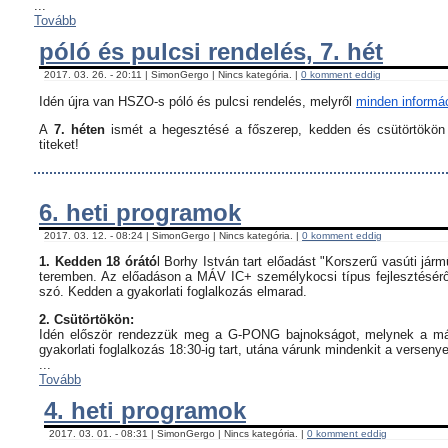
...
Tovább
póló és pulcsi rendelés, 7. hét
2017. 03. 26. - 20:11 | SimonGergo | Nincs kategória. |
0 komment eddig
Idén újra van HSZO-s póló és pulcsi rendelés, melyről
minden informáci
A
7. héten
ismét a hegesztésé a főszerep, kedden és csütörtökön i
titeket!
6. heti programok
2017. 03. 12. - 08:24 | SimonGergo | Nincs kategória. |
0 komment eddig
1. Kedden 18 órátó
l Borhy István tart előadást "Korszerű vasúti já
teremben. Az előadáson a MÁV IC+ személykocsi típus fejlesztésérő
szó. Kedden a gyakorlati foglalkozás elmarad.
2. Csütörtökön:
Idén először rendezzük meg a G-PONG bajnokságot, melynek a máso
gyakorlati foglalkozás 18:30-ig tart, utána várunk mindenkit a verseny
...
Tovább
4. heti programok
2017. 03. 01. - 08:31 | SimonGergo | Nincs kategória. |
0 komment eddig