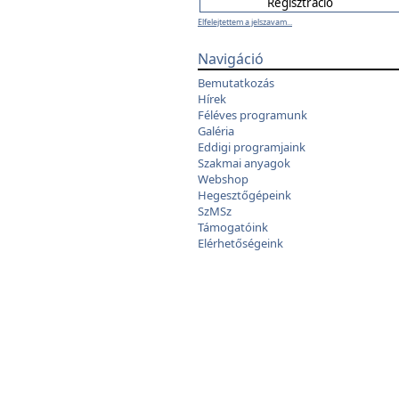
Elfelejtettem a jelszavam...
Navigáció
Bemutatkozás
Hírek
Féléves programunk
Galéria
Eddigi programjaink
Szakmai anyagok
Webshop
Hegesztőgépeink
SzMSz
Támogatóink
Elérhetőségeink