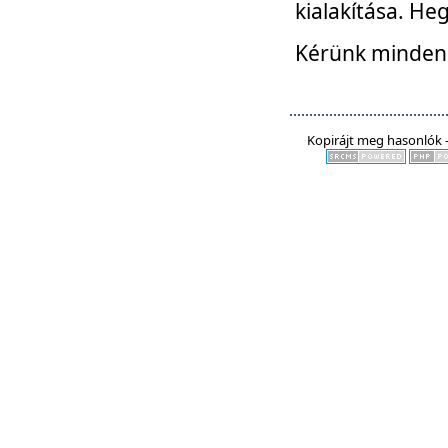
kialakítása. He
Kérünk mindenki
Kopirájt meg hasonlók -