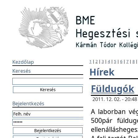
Kezdőlap
1
|
2
|
3
|
4
|
5
|
6
|
7
|
8
Hírek
Keresés
Füldugók
2011. 12. 02. - 20:
Bejelentkezés
A laborban vég
500pár füldugó
ellenállásheges