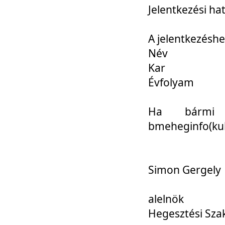
Jelentkezési ha
A jelentkezéshe
Név
Kar
Évfolyam
Ha bármi 
bmeheginfo(kuk
Simon Gergely
alelnök
Hegesztési Sza