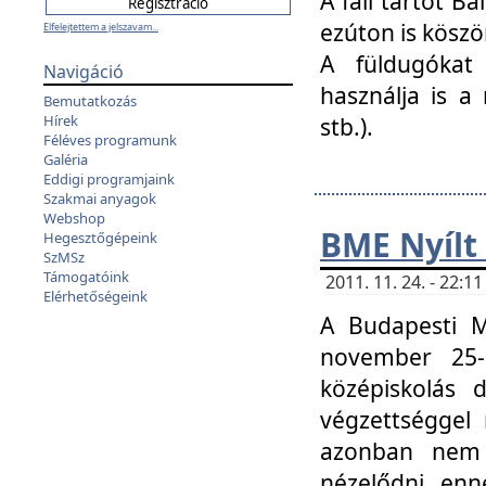
A fali tartót B
ezúton is köszö
Elfelejtettem a jelszavam...
A füldugókat
Navigáció
használja is a 
Bemutatkozás
Hírek
stb.).
Féléves programunk
Galéria
Eddigi programjaink
Szakmai anyagok
Webshop
BME Nyílt
Hegesztőgépeink
SzMSz
Támogatóink
2011. 11. 24. - 22:
Elérhetőségeink
A Budapesti 
november 25-
középiskolás d
végzettséggel
azonban nem 
nézelődni, enn