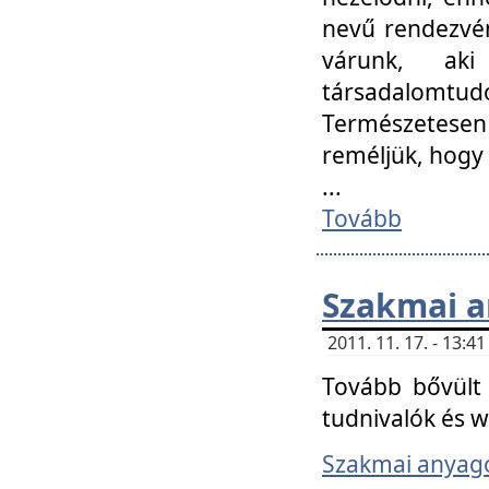
nevű rendezvén
várunk, aki
társadalomtud
Természetesen
reméljük, hogy
...
Tovább
Szakmai 
2011. 11. 17. - 13:
Tovább bővült 
tudnivalók és 
Szakmai anyag