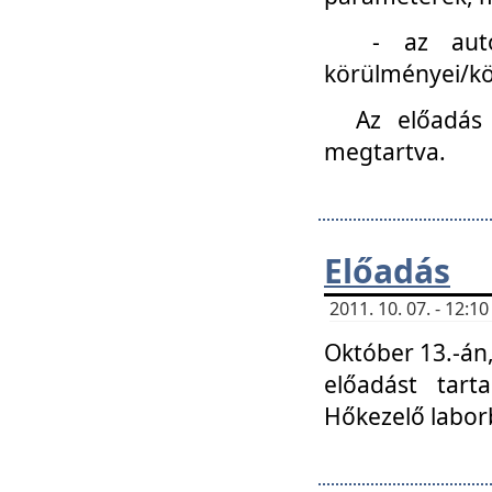
- az autóipa
körülményei/k
Az előadás
megtartva.
Előadás
2011. 10. 07. - 12:
Október 13.-án,
előadást tar
Hőkezelő labor