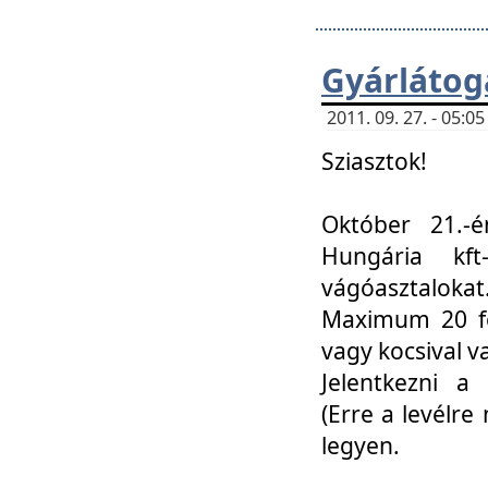
Gyárlátoga
2011. 09. 27. - 05:
Sziasztok!
Október 21.-é
Hungária kf
vágóasztalokat
Maximum 20 fő
vagy kocsival 
Jelentkezni a 
(Erre a levélre 
legyen.