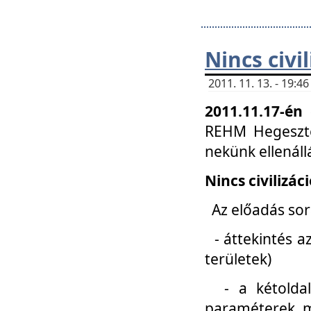
Nincs civi
2011. 11. 13. - 19:
2011.11.17-én
REHM Hegeszté
nekünk ellenál
Nincs civilizác
Az előadás sorá
- áttekintés az
területek)
- a kétoldali 
paraméterek, m