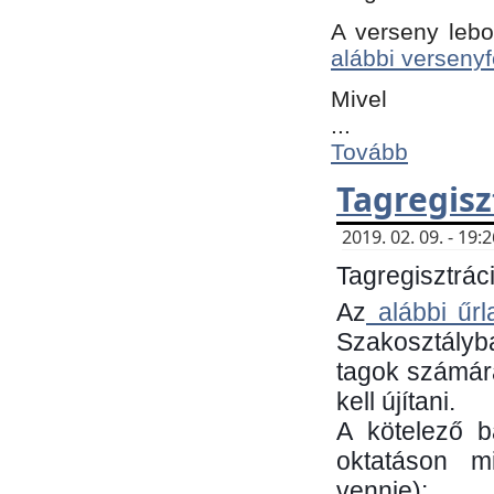
A verseny lebo
alábbi versenyf
Mivel
...
Tovább
Tagregisz
2019. 02. 09. - 19
Tagregisztráci
Az
alábbi űrl
Szakosztályb
tagok számára
kell újítani.
​A kötelező 
oktatáson m
vennie):