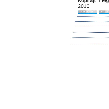
Kopirájt me
2010