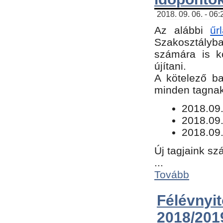
2018. 09. 06. - 06
Az alábbi
űr
Szakosztályba.
számára is k
újítani.
​A kötelező b
minden tagnak 
​2018.09
2018.09.
2018.09.
Új tagjaink sz
...
Tovább
Félévn
2018/201