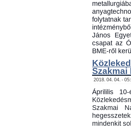
metallu
anyagtechn
folytatnak t
intézménybő
János Egyet
csapat az Ó
BME-ről kerül
Közleked
Szakmai
2018. 04. 04. - 05
Áprililis 1
Közlekedés
Szakmai N
hegesszetek 
mindenkit sok