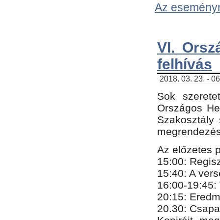
Az eseményről
VI. Orsz
felhívás
2018. 03. 23. - 0
Sok szerete
Országos He
Szakosztály 
megrendezésr
Az előzetes 
15:00: Regis
15:40: A ver
16:00-19:45:
20:
​15​
: Eredm
​20.30: Csapa