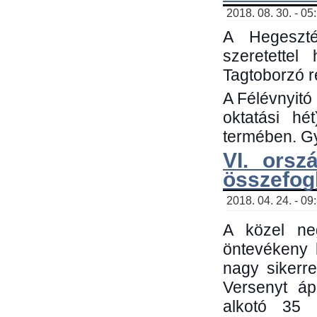
2018. 08. 30. - 05
A Hegeszté
szeretette
Tagtoborzó 
A Félévnyitó
oktatási h
termében. Gy
VI. orsz
összefog
2018. 04. 24. - 09
A közel neg
öntevékeny 
nagy sikerr
Versenyt áp
alkotó 35 h