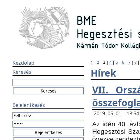
Kezdőlap
1
|
2
|
3
|
4
|
5
|
6
|
7
|
8
Hírek
Keresés
VII. Orsz
összefogl
Bejelentkezés
2019. 05. 01. - 18:
Az idén 40. évf
Hegesztési Sza
övezve rendezte