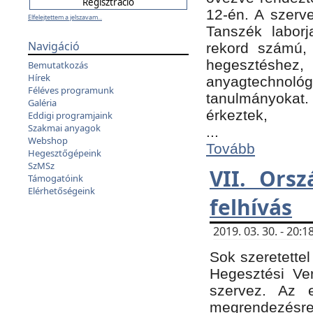
12-én. A szer
Elfelejtettem a jelszavam...
Tanszék laborj
Navigáció
rekord számú, 
hegesztéshe
Bemutatkozás
Hírek
anyagtechnológ
Féléves programunk
tanulmányokat.
Galéria
érkeztek,
Eddigi programjaink
Szakmai anyagok
...
Webshop
Tovább
Hegesztőgépeink
SzMSz
VII. Ors
Támogatóink
Elérhetőségeink
felhívás
2019. 03. 30. - 20
Sok szeretettel
Hegesztési Ve
szervez. Az 
megrendezésre 