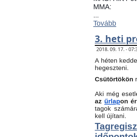
MMA:
...
Tovább
3. heti 
2018. 09. 17. - 0
A héten kedde
hegeszteni.
Csütörtökön
Aki még esetl
az
űrlap
on ér
tagok számár
kell újítani.
Tagregi
időpontok