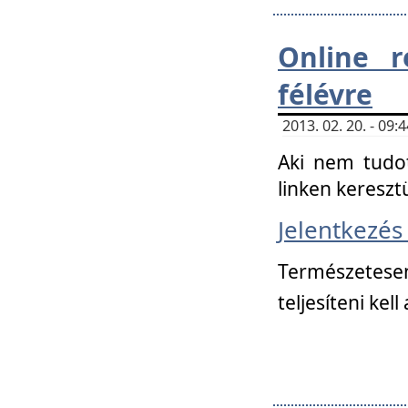
Online r
félévre
2013. 02. 20. - 09
Aki nem tudot
linken kereszt
Jelentkezé
Természetese
teljesíteni kell