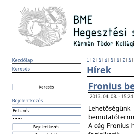
Kezdőlap
1
|
2
|
3
|
4
|
5
|
6
|
7
|
8
Hírek
Keresés
Fronius b
2013. 04. 08. - 15:
Bejelentkezés
Lehetőségünk 
bemutatótermét
A cég Fronius 