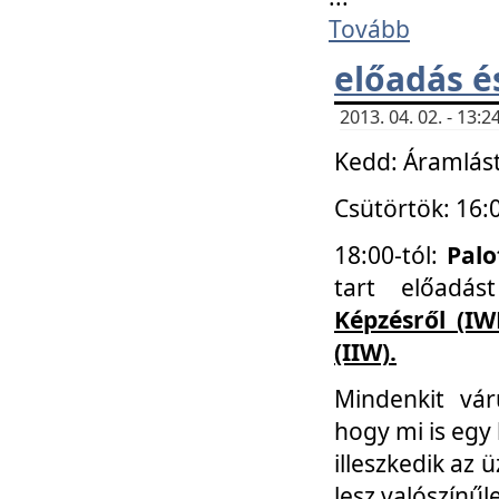
Tovább
előadás é
2013. 04. 02. - 13
Kedd: Áramlást
Csütörtök: 16:
18:00-tól:
Palo
tart előadá
Képzésről (IW
(IIW).
Mindenkit vá
hogy mi is egy
illeszkedik az
lesz valószínűl