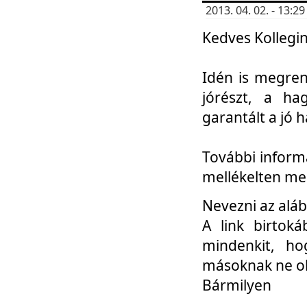
2013. 04. 02. - 13:
Kedves Kollegin
Idén is megren
jórészt, a ha
garantált a jó 
További informá
mellékelten me
Nevezni az aláb
A link birtoká
mindenkit, h
másoknak ne ok
Bármilyen
...