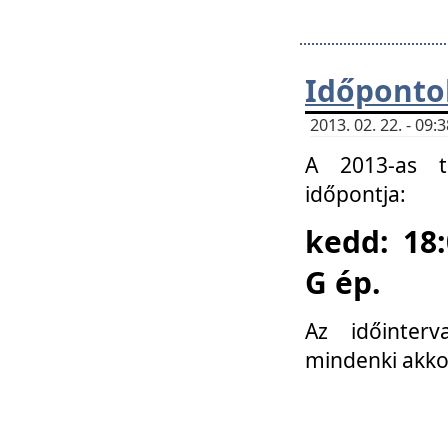
Időponto
2013. 02. 22. - 09
A 2013-as ta
időpontja:
kedd: 18:
G ép.
Az időinter
mindenki akko