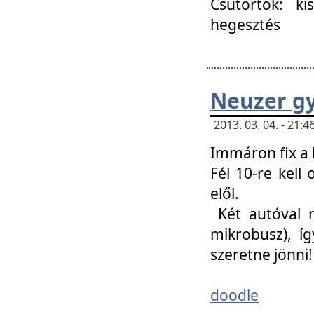
Csütörtök: ki
hegesztés
Neuzer gy
2013. 03. 04. - 21
Immáron fix a 
Fél 10-re kell
elől.
Két autóval 
mikrobusz), í
szeretne jönni!
doodle