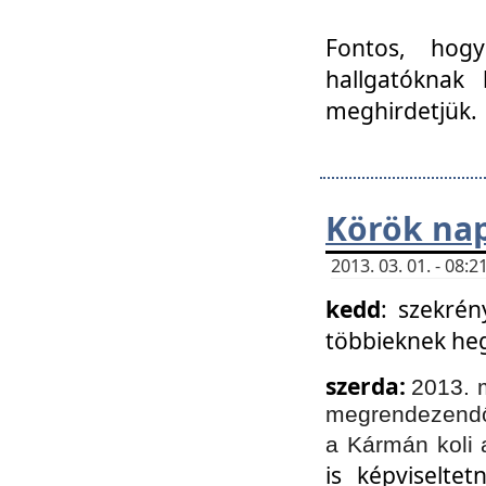
Fontos, hogy
hallgatóknak
meghirdetjük.
Körök nap
2013. 03. 01. - 08
kedd
: szekrén
többieknek he
szerda:
2013. 
megrendezendő 
a Kármán koli 
is képviselte