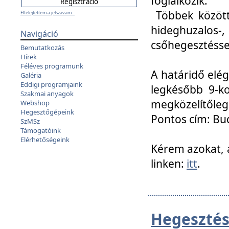
foglalkozik.
Többek között
Elfelejtettem a jelszavam...
hideghuzalo
Navigáció
csőhegesztéssel
Bemutatkozás
Hírek
Féléves programunk
A határidő elég
Galéria
Eddigi programjaink
legkésőbb 9-ko
Szakmai anyagok
megközelítőleg
Webshop
Hegesztőgépeink
Pontos cím: Bud
SzMSz
Támogatóink
Elérhetőségeink
Kérem azokat, a
linken:
itt
.
Hegesztés