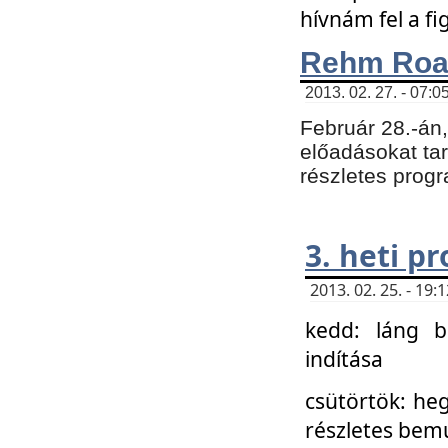
hívnám fel a f
Rehm Roa
2013. 02. 27. - 07:0
Február 28.-án
előadásokat tar
részletes prog
3. heti p
2013. 02. 25. - 19
kedd: láng b
indítása
csütörtök: he
részletes bemu