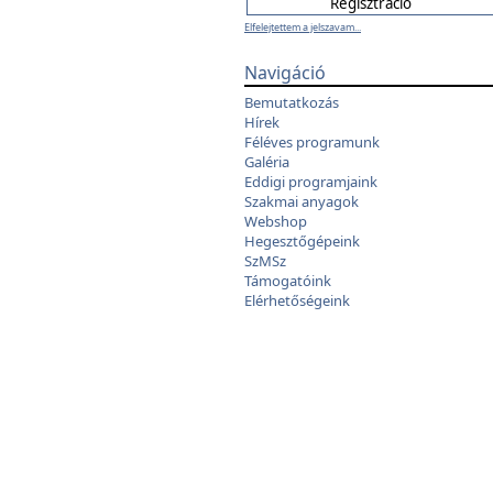
Elfelejtettem a jelszavam...
Navigáció
Bemutatkozás
Hírek
Féléves programunk
Galéria
Eddigi programjaink
Szakmai anyagok
Webshop
Hegesztőgépeink
SzMSz
Támogatóink
Elérhetőségeink