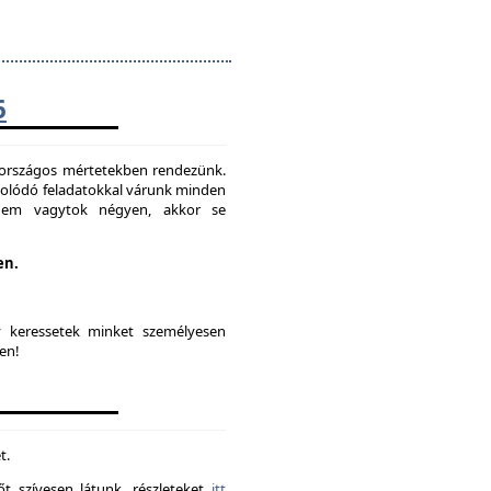
6
t országos mértetekben rendezünk.
solódó feladatokkal várunk minden
 nem vagytok négyen, akkor se
en.
y keressetek minket személyesen
en!
t.
t szívesen látunk. részleteket
itt