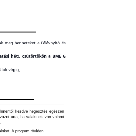
unk meg benneteket a Félévnyitó és
tatási hét), csütörtökön a BME G
átok végig,
. Innentől kezdve hegesztés egészen
azni arra, ha valakinek van valami
d.
ainkat. A program röviden: