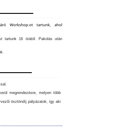
záró Workshop-ot tartunk, ahol
st tartunk 16 órától. Pakolás után
nk.
sal.
erül megrendezésre, melyen több
ezői ösztöndíj pályázatok, így aki