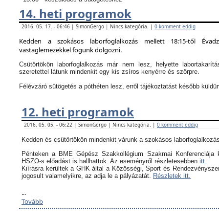
14. heti programok
2016. 05. 17. - 06:46 | SimonGergo | Nincs kategória. |
0 komment eddig
Kedden a szokásos laborfoglalkozás mellett 18:15-től Évad
vastaglemezekkel fogunk dolgozni.
Csütörtökön laborfoglalkozás már nem lesz, helyette labortakarítá
szeretettel látunk mindenkit egy kis zsíros kenyérre és szörpre.
Félévzáró sütögetés a póthéten lesz, erről tájékoztatást később küldü
12. heti programok
2016. 05. 05. - 06:22 | SimonGergo | Nincs kategória. |
0 komment eddig
Kedden és csütörtökön mindenkit várunk a szokásos laborfoglalkozás
Pénteken a BME Gépész Szakkollégium Szakmai Konferenciája k
HSZO-s előadást is hallhattok. Az eseményről részletesebben
itt.
Kiírásra kerültek a GHK által a
Közösségi, Sport és Rendezvényszerv
jogosult valamelyikre, az adja le a pályázatát.
Részletek itt.
...
Tovább