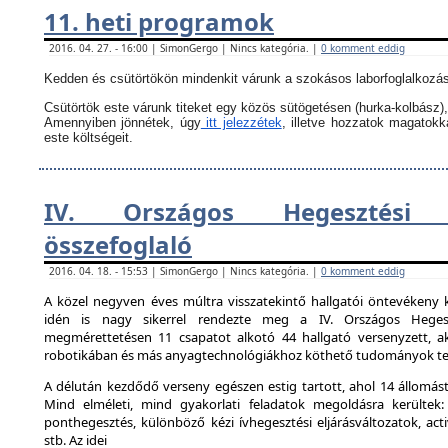
11. heti programok
2016. 04. 27. - 16:00 | SimonGergo | Nincs kategória. |
0 komment eddig
Kedden és csütörtökön mindenkit várunk a szokásos laborfoglalkozás
Csütörtök este várunk titeket egy közös sütögetésen (hurka-kolbász),
Amennyiben jönnétek, úgy
itt jelezzétek
, illetve hozzatok magatok
este költségeit.
IV. Országos Hegesztési 
összefoglaló
2016. 04. 18. - 15:53 | SimonGergo | Nincs kategória. |
0 komment eddig
A közel negyven éves múltra visszatekintő hallgatói öntevékeny 
idén is nagy sikerrel rendezte meg a IV. Országos Hegesz
megmérettetésen 11 csapatot alkotó 44 hallgató versenyzett, ak
robotikában és más anyagtechnológiákhoz köthető tudományok ter
A délután kezdődő verseny egészen estig tartott, ahol 14 állomást 
Mind elméleti, mind gyakorlati feladatok megoldásra kerültek:
ponthegesztés, különböző kézi ívhegesztési eljárásváltozatok, activ
stb. Az idei