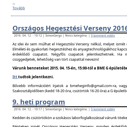
...
Tovább
Országos Hegesztési Verseny 201
2016. 04. 12. - 10:12 | SimonGergo | Nincs kategória. |
0 komment eddig
Az idei év sem múlhat el Hegesztési Verseny nélkül, melyet ismé
Elméleti és gyakorlati hegesztéshez és anyagtechnológiákhoz kapc
érdeklődő csapatot. Négyfős csapatok jelentkezhetnek. Ha
csüggedjetek, lehetőség van tört csapattal nevezni!
Várunk benneteket 2015. 04. 15-én, 15:00-tól a BME G épületéb
Itt
tudtok jelentkezni.
Bővebb információért írjatok a bmeheginfo@gmail.com-ra, vag
Szakosztályidőben (kedd 18-20 óra, csütörtök 16-20 óra) a G épületb
9. heti program
2016. 04. 12. - 10:17 | SimonGergo | Nincs kategória. |
0 komment eddig
Kedden és csütörtökön a szokásos laborfoglalkozással várunk titeke
Pénteken ismét Országos Hegesztési Verseny, minden érdeklődő