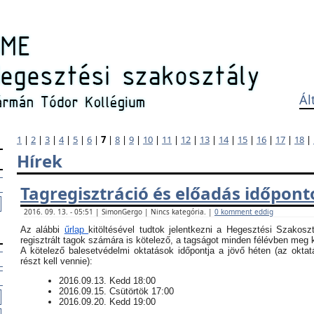
Ál
1
|
2
|
3
|
4
|
5
|
6
|
7
|
8
|
9
|
10
|
11
|
12
|
13
|
14
|
15
|
16
|
17
|
18
|
Hírek
Tagregisztráció és előadás időpont
2016. 09. 13. - 05:51 | SimonGergo | Nincs kategória. |
0 komment eddig
Az alábbi
űrlap
kitöltésével tudtok jelentkezni a Hegesztési Szakosz
regisztrált tagok számára is kötelező, a tagságot minden félévben meg ke
​A kötelező balesetvédelmi oktatások időpontja a jövő héten (az okt
részt kell vennie):
​2016.09.13. Kedd 18:00
2016.09.15. Csütörtök 17:00
2016.09.20. Kedd 19:00