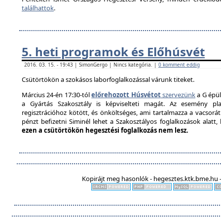
találhattok
.
5. heti programok és Előhúsvét
2016. 03. 15. - 19:43 | SimonGergo | Nincs kategória. |
0 komment eddig
Csütörtökön a szokásos laborfoglalkozással várunk titeket.
Március 24-én 17:30-tól
előrehozott Húsvétot
szervezünk
a G épül
a Gyártás Szakosztály is képviselteti magát. Az esemény pla
regisztrációhoz kötött, és önköltséges, ami tartalmazza a vacsorát é
pénzt befizetni Siminél lehet a Szakosztályos foglalkozások alatt
ezen a csütörtökön hegesztési foglalkozás nem lesz.
Kopirájt meg hasonlók - hegesztes.ktk.bme.hu -