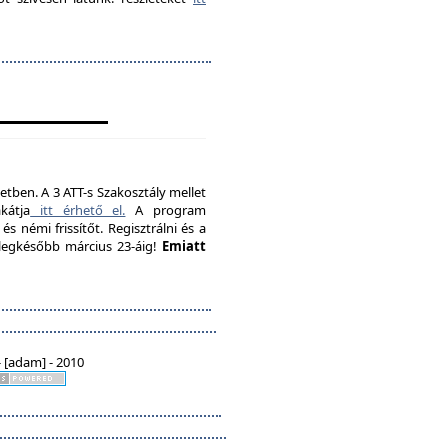
etben. A 3 ATT-s Szakosztály mellet
kátja
itt érhető el.
A program
s némi frissítőt. Regisztrálni és a
, legkésőbb március 23-áig!
Emiatt
 [adam] - 2010