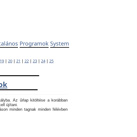
talános
Programok
System
19
|
20
|
21
|
22
|
23
|
24
|
25
ok
tályba. Az űrlap kitöltése a korábban
ll újítani.
atáson minden tagnak minden félévben