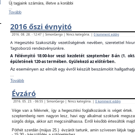
Új tagjaink számára, illetve a korábbi
...
Tovább
2016 őszi évnyitó
2016. 08. 28. - 12:47 | SimonGergo | Nincs kategória. |
0 komment eddig
A Hegesztési Szakosztály vezetőségének nevében, szeretettel hív
Tagtoborzó rendezvényünkre.
A Félévnyitó 18:00-kor veszi kezdetét szeptember 8-án (1. ok
épületének 120-as termében. Gyülekező az előtérben.
Az eseményen az elmúlt egy évről készült beszámolót hallgathatj
...
Tovább
Évzáró
2016. 05. 23. - 06:55 | SimonGergo | Nincs kategória. |
0 komment eddig
Vége van a félévnek, így a hegesztési foglalkozások is véget értek
szeptemberig nem nagyon lesz, havi egy alkalmat szoktunk megszav
sürgős dolga, akkor azt megcsinálhassa. Erről később értesültök maj
Póthét szerdán (május 25.) évzárót tartunk, amin szívesen látjuk tagj
- 15:30 - készülődés a sütögetéshez