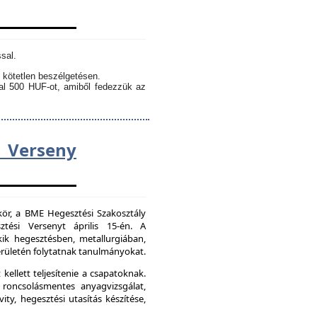
sal.
 kötetlen beszélgetésen.
kal 500 HUF-ot, amiből fedezzük az
Verseny
kör, a BME Hegesztési Szakosztály
tési Versenyt április 15-én. A
ik hegesztésben, metallurgiában,
ületén folytatnak tanulmányokat.
kellett teljesítenie a csapatoknak.
 roncsolásmentes anyagvizsgálat,
ity, hegesztési utasítás készítése,