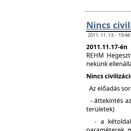
Nincs civi
2011. 11. 13. - 19:
2011.11.17-én
REHM Hegeszté
nekünk ellenál
Nincs civilizác
Az előadás sorá
- áttekintés az
területek)
- a kétoldali 
paraméterek, m