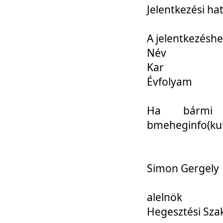
Jelentkezési ha
A jelentkezéshe
Név
Kar
Évfolyam
Ha bármi 
bmeheginfo(kuk
Simon Gergely
alelnök
Hegesztési Sza