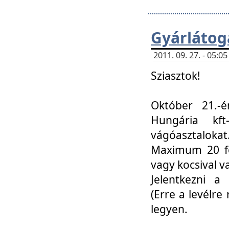
Gyárlátoga
2011. 09. 27. - 05:
Sziasztok!
Október 21.-é
Hungária kf
vágóasztalokat
Maximum 20 fő
vagy kocsival 
Jelentkezni a 
(Erre a levélre 
legyen.