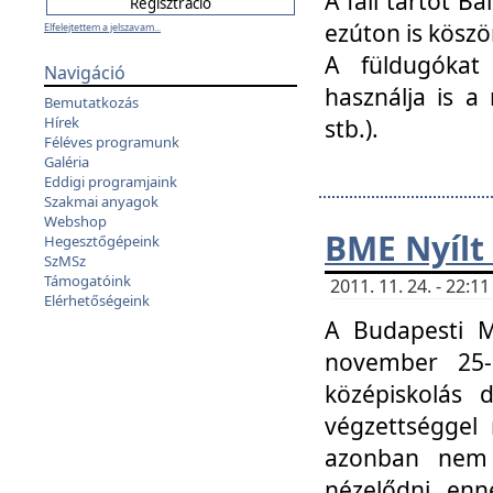
A fali tartót B
ezúton is köszö
Elfelejtettem a jelszavam...
A füldugókat
Navigáció
használja is a 
Bemutatkozás
Hírek
stb.).
Féléves programunk
Galéria
Eddigi programjaink
Szakmai anyagok
Webshop
BME Nyílt
Hegesztőgépeink
SzMSz
Támogatóink
2011. 11. 24. - 22:
Elérhetőségeink
A Budapesti 
november 25-
középiskolás d
végzettséggel
azonban nem 
nézelődni, enn