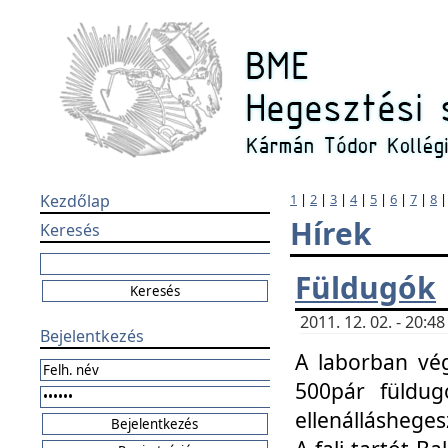
Kezdőlap
1
|
2
|
3
|
4
|
5
|
6
|
7
|
8
Hírek
Keresés
Füldugók
2011. 12. 02. - 20:
Bejelentkezés
A laborban vég
500pár füldugó
ellenállásheges