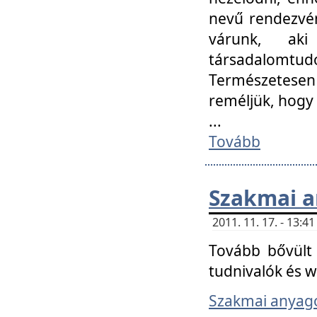
nevű rendezvén
várunk, aki
társadalomtud
Természetesen
reméljük, hogy
...
Tovább
Szakmai 
2011. 11. 17. - 13:
Tovább bővült 
tudnivalók és 
Szakmai anyag