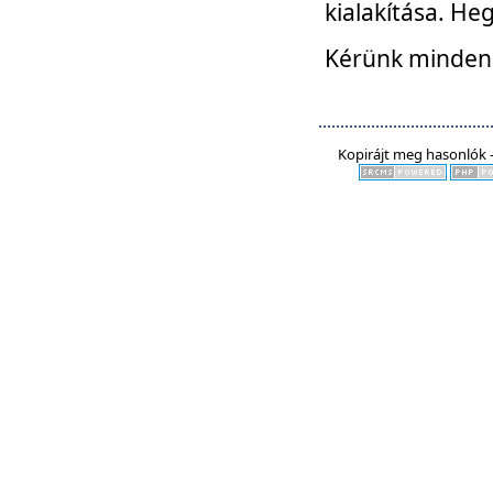
kialakítása. He
Kérünk mindenki
Kopirájt meg hasonlók -