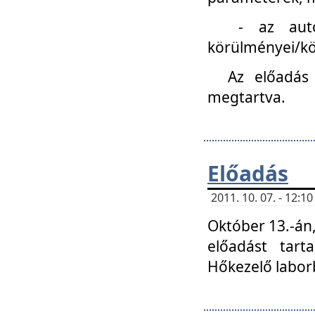
- az autóipa
körülményei/k
Az előadás
megtartva.
Előadás
2011. 10. 07. - 12:
Október 13.-án,
előadást tar
Hőkezelő labor