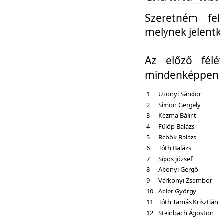
Szeretném fel
melynek jelent
Az előző fél
mindenképpen a
1
Uzonyi Sándor
2
Simon Gergely
3
Kozma Bálint
4
Fülöp Balázs
5
Bebők Balázs
6
Tóth Balázs
7
Sípos józsef
8
Abonyi Gergő
9
Várkonyi Zsombor
10
Adler György
11
Tóth Tamás Krisztián
12
Steinbach Ágoston