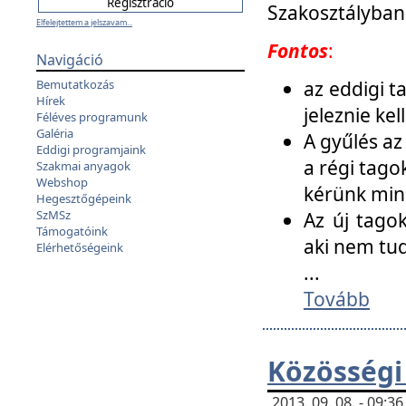
Szakosztályban
Elfelejtettem a jelszavam...
Fontos
:
Navigáció
az eddigi 
Bemutatkozás
Hírek
jeleznie ke
Féléves programunk
Galéria
A gyűlés az
Eddigi programjaink
a régi tago
Szakmai anyagok
Webshop
kérünk min
Hegesztőgépeink
SzMSz
Az új tago
Támogatóink
aki nem tud
Elérhetőségeink
...
Tovább
Közösségi
2013. 09. 08. - 09: