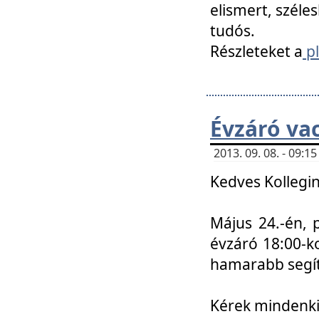
elismert, széle
tudós.
Részleteket a
pl
Évzáró va
2013. 09. 08. - 09:
Kedves Kollegin
Május 24.-én, 
évzáró 18:00-ko
hamarabb segít
Kérek mindenkit