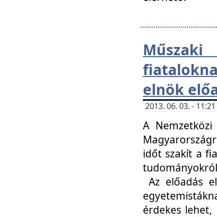
Műsza
fiatalokn
elnök elő
2013. 06. 03. - 11:
A Nemzetközi 
Magyarországr
időt szakít a f
tudományokról 
Az előadás el
egyetemisták
érdekes lehet,