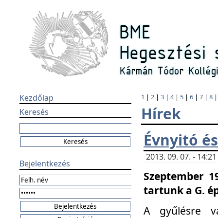
Kezdőlap
1
|
2
|
3
|
4
|
5
|
6
|
7
|
8
Hírek
Keresés
Évnyitó és
2013. 09. 07. - 14:
Bejelentkezés
Szeptember 19
tartunk a G. é
A gyűlésre v