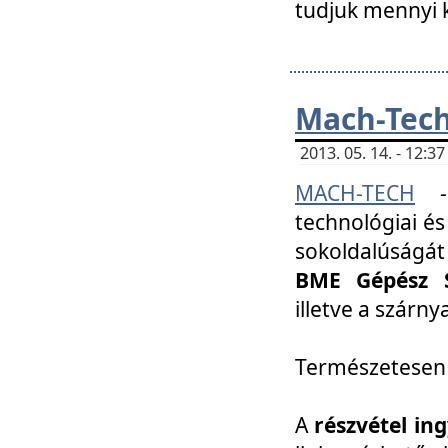
tudjuk mennyi k
Mach-Tech 
2013. 05. 14. - 12:
MACH-TECH
technológiai és
sokoldalúságát
BME Gépész S
illetve a szárn
Természetesen
A
részvétel in