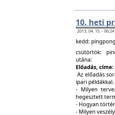
10. heti 
2013. 04. 15. - 06:
kedd: pingpong 
csütörtök: pi
utána:
Előadás, címe:
Az előadás sor
ipari példákkal
- Milyen terve
hegesztett ter
- Hogyan törté
- Milyen veszély