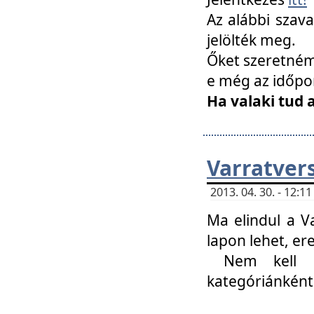
Az alábbi szav
jelölték meg.
Őket szeretném 
e még az időpo
Ha valaki tud 
Varratver
2013. 04. 30. - 12:
Ma elindul a V
lapon lehet, er
Nem kell mi
kategóriánként 