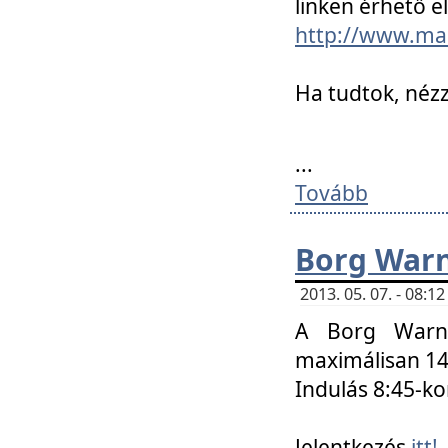
linken érhető el
http://www.mac
Ha tudtok, nézz
...
Tovább
Borg Warn
2013. 05. 07. - 08:
A Borg Warne
maximálisan 14 
Indulás 8:45-ko
Jelentkezés
itt!