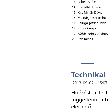
13
Bebesi Ádám
14
Kiss Attila István
15
Kiss Mihály Dávid
16
Molnár József Bálint
17
Csurgai József Dávid
18
Koncz Gergő
19
Kádár- Németh Jáno
20
Rév Tamás
Technikai
2013. 09. 02. - 15:
Elnézést a tec
függetlenül a 
elérhető.