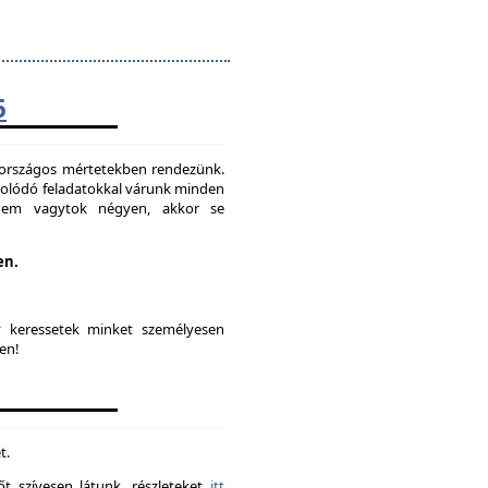
6
t országos mértetekben rendezünk.
solódó feladatokkal várunk minden
 nem vagytok négyen, akkor se
en.
y keressetek minket személyesen
en!
t.
t szívesen látunk. részleteket
itt