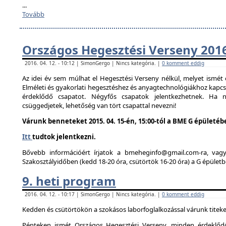
...
Tovább
Országos Hegesztési Verseny 201
2016. 04. 12. - 10:12 | SimonGergo | Nincs kategória. |
0 komment eddig
Az idei év sem múlhat el Hegesztési Verseny nélkül, melyet ismé
Elméleti és gyakorlati hegesztéshez és anyagtechnológiákhoz kapc
érdeklődő csapatot. Négyfős csapatok jelentkezhetnek. Ha
csüggedjetek, lehetőség van tört csapattal nevezni!
Várunk benneteket 2015. 04. 15-én, 15:00-tól a BME G épületéb
Itt
tudtok jelentkezni.
Bővebb információért írjatok a bmeheginfo@gmail.com-ra, vag
Szakosztályidőben (kedd 18-20 óra, csütörtök 16-20 óra) a G épületb
9. heti program
2016. 04. 12. - 10:17 | SimonGergo | Nincs kategória. |
0 komment eddig
Kedden és csütörtökön a szokásos laborfoglalkozással várunk titeke
Pénteken ismét Országos Hegesztési Verseny, minden érdeklődő