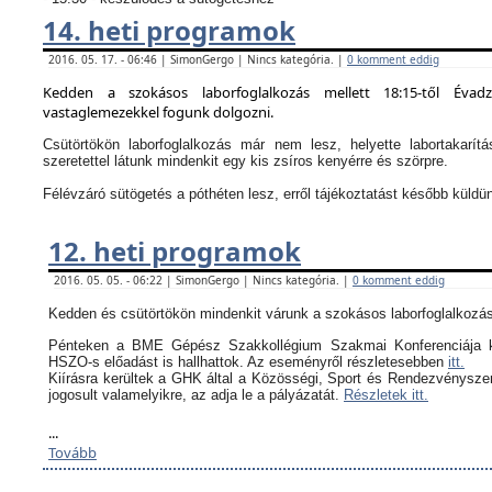
14. heti programok
2016. 05. 17. - 06:46 | SimonGergo | Nincs kategória. |
0 komment eddig
Kedden a szokásos laborfoglalkozás mellett 18:15-től Évad
vastaglemezekkel fogunk dolgozni.
Csütörtökön laborfoglalkozás már nem lesz, helyette labortakarítá
szeretettel látunk mindenkit egy kis zsíros kenyérre és szörpre.
Félévzáró sütögetés a póthéten lesz, erről tájékoztatást később küldü
12. heti programok
2016. 05. 05. - 06:22 | SimonGergo | Nincs kategória. |
0 komment eddig
Kedden és csütörtökön mindenkit várunk a szokásos laborfoglalkozás
Pénteken a BME Gépész Szakkollégium Szakmai Konferenciája k
HSZO-s előadást is hallhattok. Az eseményről részletesebben
itt.
Kiírásra kerültek a GHK által a
Közösségi, Sport és Rendezvényszerv
jogosult valamelyikre, az adja le a pályázatát.
Részletek itt.
...
Tovább