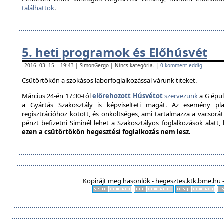
találhattok
.
5. heti programok és Előhúsvét
2016. 03. 15. - 19:43 | SimonGergo | Nincs kategória. |
0 komment eddig
Csütörtökön a szokásos laborfoglalkozással várunk titeket.
Március 24-én 17:30-tól
előrehozott Húsvétot
szervezünk
a G épül
a Gyártás Szakosztály is képviselteti magát. Az esemény pla
regisztrációhoz kötött, és önköltséges, ami tartalmazza a vacsorát é
pénzt befizetni Siminél lehet a Szakosztályos foglalkozások alatt
ezen a csütörtökön hegesztési foglalkozás nem lesz.
Kopirájt meg hasonlók - hegesztes.ktk.bme.hu -