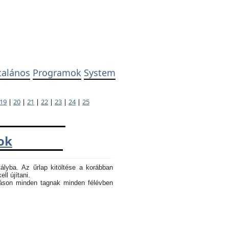
talános
Programok
System
19
|
20
|
21
|
22
|
23
|
24
|
25
ok
tályba. Az űrlap kitöltése a korábban
ll újítani.
atáson minden tagnak minden félévben