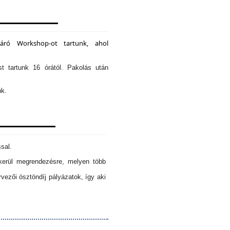
záró Workshop-ot tartunk, ahol
st tartunk 16 órától. Pakolás után
nk.
sal.
erül megrendezésre, melyen több
ezői ösztöndíj pályázatok, így aki