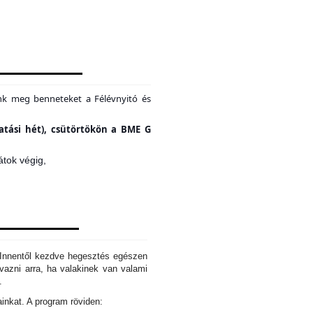
unk meg benneteket a Félévnyitó és
tatási hét), csütörtökön a BME G
átok végig,
. Innentől kezdve hegesztés egészen
azni arra, ha valakinek van valami
d.
ainkat. A program röviden: