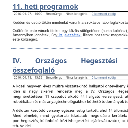
11. heti programok
2016. 04. 27. - 16:00 | SimonGergo | Nincs kategória. |
0 komment eddig
Kedden és csütörtökön mindenkit várunk a szokásos laborfoglalkozás
Csütörtök este várunk titeket egy közös sütögetésen (hurka-kolbász),
Amennyiben jönnétek, úgy
itt jelezzétek
, illetve hozzatok magatok
este költségeit.
IV. Országos Hegesztési 
összefoglaló
2016. 04. 18. - 15:53 | SimonGergo | Nincs kategória. |
0 komment eddig
A közel negyven éves múltra visszatekintő hallgatói öntevékeny 
idén is nagy sikerrel rendezte meg a IV. Országos Hegesz
megmérettetésen 11 csapatot alkotó 44 hallgató versenyzett, ak
robotikában és más anyagtechnológiákhoz köthető tudományok ter
A délután kezdődő verseny egészen estig tartott, ahol 14 állomást 
Mind elméleti, mind gyakorlati feladatok megoldásra kerültek:
ponthegesztés, különböző kézi ívhegesztési eljárásváltozatok, activ
stb. Az idei