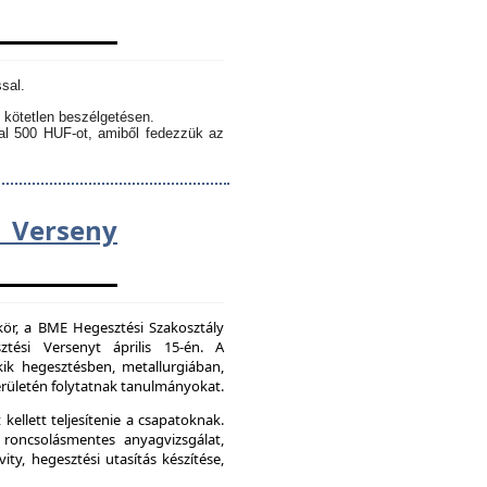
sal.
 kötetlen beszélgetésen.
kal 500 HUF-ot, amiből fedezzük az
Verseny
kör, a BME Hegesztési Szakosztály
tési Versenyt április 15-én. A
ik hegesztésben, metallurgiában,
ületén folytatnak tanulmányokat.
kellett teljesítenie a csapatoknak.
 roncsolásmentes anyagvizsgálat,
ity, hegesztési utasítás készítése,