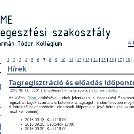
Ál
1
|
2
|
3
|
4
|
5
|
6
|
7
|
8
|
9
|
10
|
11
|
12
|
13
|
14
|
15
|
16
|
17
|
18
|
Hírek
Tagregisztráció és előadás időpont
2016. 09. 13. - 05:51 | SimonGergo | Nincs kategória. |
0 komment eddig
Az alábbi
űrlap
kitöltésével tudtok jelentkezni a Hegesztési Szakosz
regisztrált tagok számára is kötelező, a tagságot minden félévben meg ke
​A kötelező balesetvédelmi oktatások időpontja a jövő héten (az okt
részt kell vennie):
​2016.09.13. Kedd 18:00
2016.09.15. Csütörtök 17:00
2016.09.20. Kedd 19:00