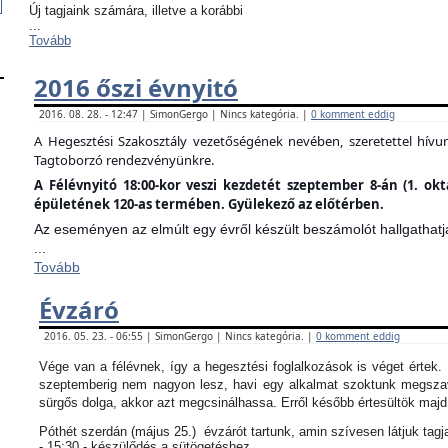
Új tagjaink számára, illetve a korábbi
...
Tovább
2016 őszi évnyitó
2016. 08. 28. - 12:47 | SimonGergo | Nincs kategória. |
0 komment eddig
A Hegesztési Szakosztály vezetőségének nevében, szeretettel hív
Tagtoborzó rendezvényünkre.
A Félévnyitó 18:00-kor veszi kezdetét szeptember 8-án (1. ok
épületének 120-as termében. Gyülekező az előtérben.
Az eseményen az elmúlt egy évről készült beszámolót hallgathatj
...
Tovább
Évzáró
2016. 05. 23. - 06:55 | SimonGergo | Nincs kategória. |
0 komment eddig
Vége van a félévnek, így a hegesztési foglalkozások is véget értek
szeptemberig nem nagyon lesz, havi egy alkalmat szoktunk megszav
sürgős dolga, akkor azt megcsinálhassa. Erről később értesültök maj
Póthét szerdán (május 25.) évzárót tartunk, amin szívesen látjuk tagj
- 15:30 - készülődés a sütögetéshez