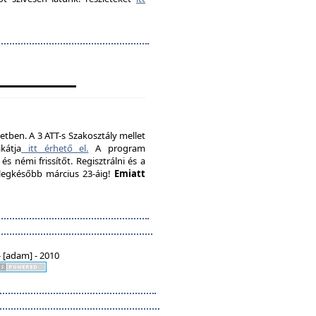
etben. A 3 ATT-s Szakosztály mellet
kátja
itt érhető el.
A program
s némi frissítőt. Regisztrálni és a
, legkésőbb március 23-áig!
Emiatt
 [adam] - 2010