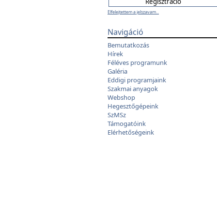
Elfelejtettem a jelszavam...
Navigáció
Bemutatkozás
Hírek
Féléves programunk
Galéria
Eddigi programjaink
Szakmai anyagok
Webshop
Hegesztőgépeink
SzMSz
Támogatóink
Elérhetőségeink