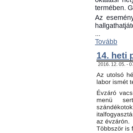
termében. G
Az eseménye
hallgathatjá
...
Tovább
14. heti
2016. 12. 05. - 
Az utolsó h
labor ismét 
Évzáró vacs
menü sert
szándékoto
italfogyaszt
az évzárón.
Többször is 