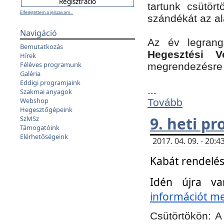
tartunk csütört
Elfelejtettem a jelszavam...
szándékát az a
Navigáció
Az év legran
Bemutatkozás
Hegesztési V
Hírek
Féléves programunk
megrendezésre 
Galéria
Eddigi programjaink
...
Szakmai anyagok
Webshop
Tovább
Hegesztőgépeink
9. heti p
SzMSz
Támogatóink
Elérhetőségeink
2017. 04. 09. - 20
Kabát rendelés
Idén újra va
információt meg
Csütörtökön:
A