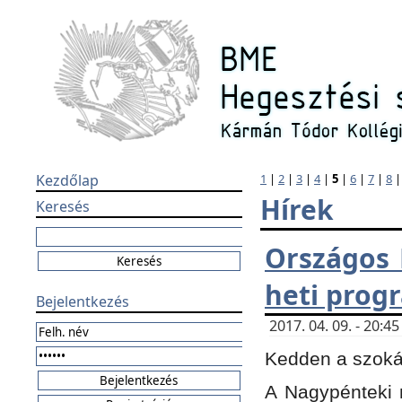
Kezdőlap
1
|
2
|
3
|
4
|
5
|
6
|
7
|
8
Hírek
Keresés
Országos 
heti prog
Bejelentkezés
2017. 04. 09. - 20:
Kedden a szokás
A Nagypénteki m