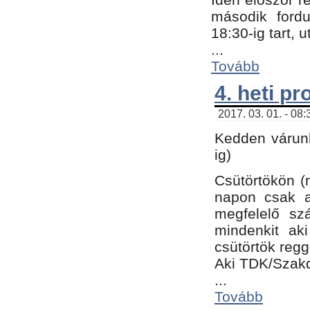
második fordu
18:30-ig tart,
...
Tovább
4. heti p
2017. 03. 01. - 08
Kedden várunk
ig)
Csütörtökön (
napon csak a
megfelelő sz
mindenkit ak
csütörtök regg
Aki TDK/Szak
...
Tovább