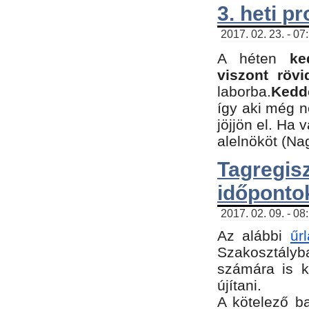
3. heti p
2017. 02. 23. - 07
A héten
ke
viszont rövi
laborba.
Kedde
így aki még 
jöjjön el. Ha 
alelnököt (Na
Tagreg
időponto
2017. 02. 09. - 08
Az alábbi
űr
Szakosztályba
számára is k
újítani.
​A kötelező b