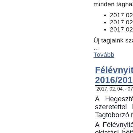
minden tagnak
​2017.02
2017.02
2017.02
Új tagjaink s
...
Tovább
Félévn
2016/201
2017. 02. 04. - 0
A Hegeszté
szeretette
Tagtoborzó 
A Félévnyit
oktatási hé