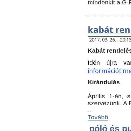
mindenkit a G-
kabát ren
2017. 03. 26. - 20
Kabát rendelé
Idén újra va
információt meg
Kirándulás
Április 1-én,
szervezünk. A 
...
Tovább
póló és pu