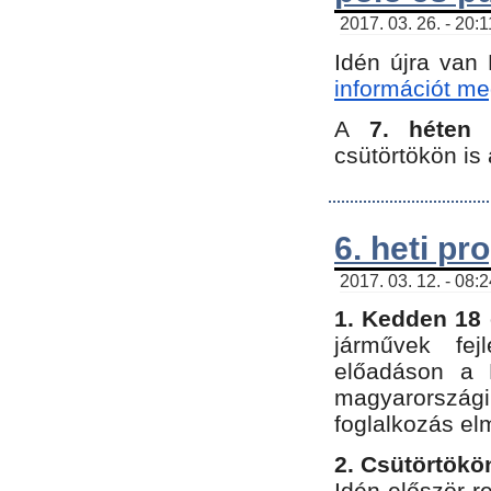
2017. 03. 26. - 20:
Idén újra van
információt meg
A
7. héten
csütörtökön is 
6. heti p
2017. 03. 12. - 08:
1. Kedden 18 
járművek fe
előadáson a 
magyarország
foglalkozás el
2. Csütörtökö
Idén először 