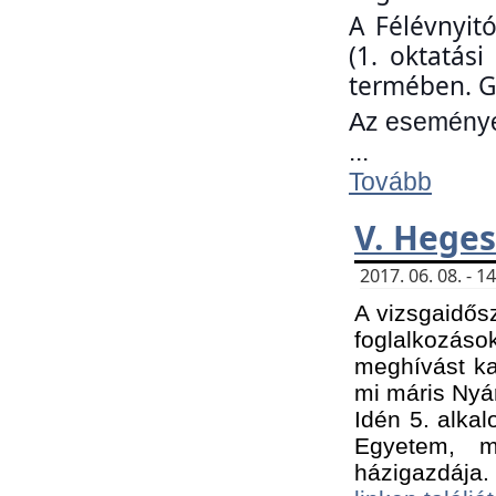
A Félévnyit
(1. oktatás
termében. G
Az eseményen
...
Tovább
V. Heges
2017. 06. 08. - 
A vizsgaidős
foglalkozás
meghívást ka
mi máris Nyár
Idén 5. alka
Egyetem, m
házigazdája.