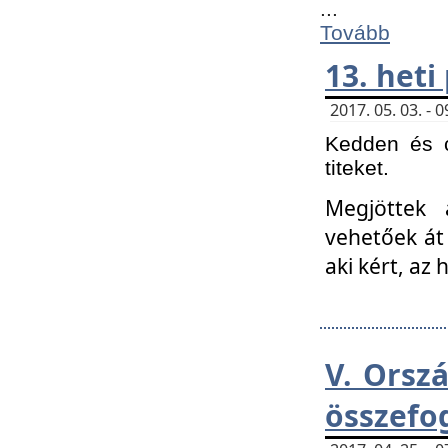
...
Tovább
13. heti
2017. 05. 03. -
Kedden és c
titeket.
Megjöttek 
vehetőek át
aki kért, az
V. Orsz
összefo