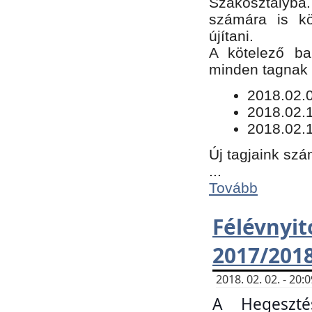
Szakosztályba.
számára is kö
újítani.
​A kötelező ba
minden tagnak m
​2018.02.
2018.02.
2018.02.1
Új tagjaink szá
...
Tovább
Félévn
2017/201
2018. 02. 02. - 20
A Hegeszté