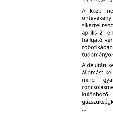
2017. 04. 25. -
A közel ne
öntevékeny k
sikerrel re
április 21-
hallgató ve
robotikáb
tudományok 
A délután k
állomást kel
mind gyak
roncsolás
különböző
gázszükségl
...