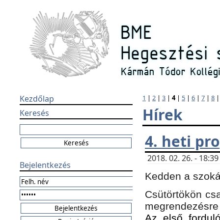
Kezdőlap
1
|
2
|
3
|
4
|
5
|
6
|
7
|
8
Hírek
Keresés
4. heti p
2018. 02. 26. - 18:
Bejelentkezés
Kedden a szokás
Csütörtökön csa
megrendezésre 
Az első forduló