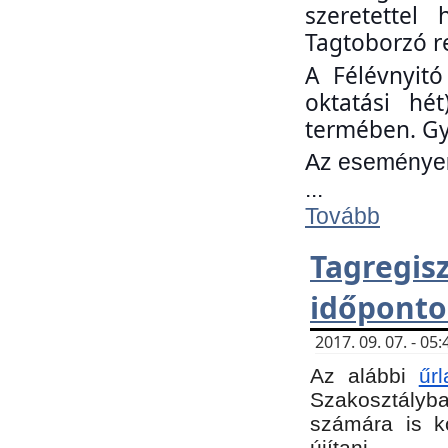
szeretettel
Tagtoborzó r
A Félévnyitó
oktatási hé
termében. Gy
Az eseményen 
...
Tovább
Tagregi
időponto
2017. 09. 07. - 0
Az alábbi
űr
Szakosztályba.
számára is k
újítani.