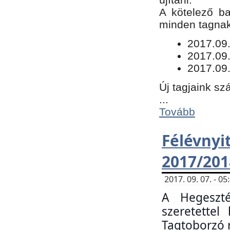
​A kötelező b
minden tagnak 
​2017.09
2017.09
2017.09.
Új tagjaink sz
...
Tovább
Félévn
2017/201
2017. 09. 07. - 
A Hegeszté
szeretette
Tagtoborzó 