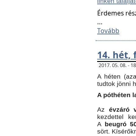
linken találjá
Érdemes rés
...
Tovább
14. hét,
2017. 05. 08. - 
A héten (az
tudtok jönni 
A póthéten l
Az
évzáró 
kezdettel k
A
beugró 50
sört. Kísérő