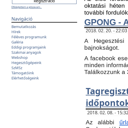
oktatási héten
Elfelejtettem a jelszavam...
további fordulók
Navigáció
GPONG - A
Bemutatkozás
2018. 02. 20. - 22:03
Hírek
Féléves programunk
A Hegesztési
Galéria
bajnokságot.
Eddigi programjaink
Szakmai anyagok
A facebook es
Webshop
Hegesztőgépeink
minden informáci
SzMSz
Találkozzunk a 3
Támogatóink
Elérhetőségeink
Tagregi
időpontok
2018. 02. 08. - 15
Az alábbi
űrl